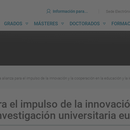
erramientas
Ir
Ir
Información para...
Sede Electrón
al
al
contenido
menú
avegación
GRADOS
MÁSTERES
DOCTORADOS
FORMAC
incipal
na alianza para el impulso de la innovación y la cooperación en la educación y la 
ara el impulso de la innovaci
investigación universitaria e