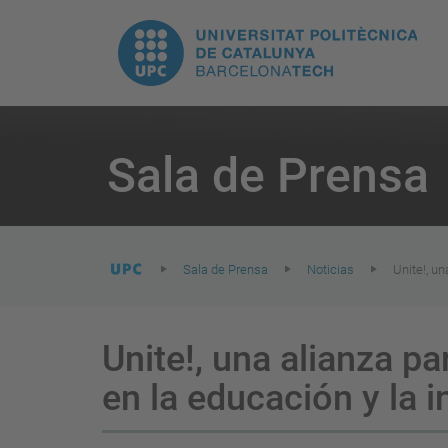
H
UPC.
N
Universitat
pr
Politècnica
You
are
Sala de Prensa
here:
de
Catalunya
Sala de Prensa
Noticias
Unite!, u
Unite!, una alianza p
en la educación y la 