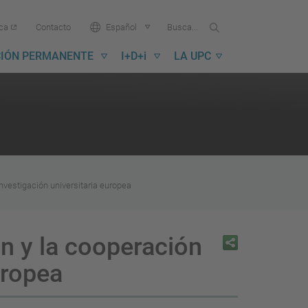
Buscar
Busca
Idioma:
ica
Contacto
Español
en
...
la
IÓN PERMANENTE
I+D+i
LA UPC
UPC
investigación universitaria europea
ón y la cooperación
uropea