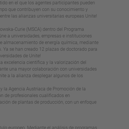
ido en el que los agentes participantes pueden
tiempo que contribuyen con su conocimiento y
ntre las alianzas universitarias europeas Unite!
odowska-Curie (MSCA) dentro del Programa
úne a universidades, empresas e instituciones
e almacenamiento de energía química, mediante
sis. Ya se han creado 12 plazas de doctorado para
iversidades de Unite!
 excelencia científica y la valorización del
iante una mayor colaboración con universidades
ite a la alianza desplegar algunos de los
 y la Agencia Austriaca de Promoción de la
ón de profesionales cualificados en
lización de plantas de producción, con un enfoque
 título europeo. Mediante el análisis de programas