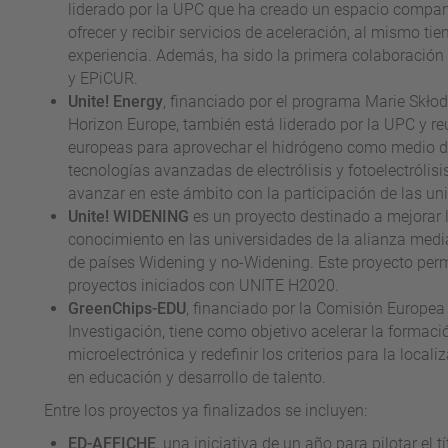
liderado por la UPC que ha creado un espacio compart
ofrecer y recibir servicios de aceleración, al mismo 
experiencia. Además, ha sido la primera colaboración e
y EPiCUR.
Unite! Energy
, financiado por el programa Marie Skł
Horizon Europe, también está liderado por la UPC y re
europeas para aprovechar el hidrógeno como medio d
tecnologías avanzadas de electrólisis y fotoelectróli
avanzar en este ámbito con la participación de las un
Unite! WIDENING
es un proyecto destinado a mejorar la
conocimiento en las universidades de la alianza med
de países Widening y no-Widening. Este proyecto perm
proyectos iniciados con UNITE H2020.
GreenChips-EDU
, financiado por la Comisión Europea
Investigación, tiene como objetivo acelerar la formaci
microelectrónica y redefinir los criterios para la loca
en educación y desarrollo de talento.
Entre los proyectos ya finalizados se incluyen:
ED-AFFICHE
, una iniciativa de un año para pilotar el