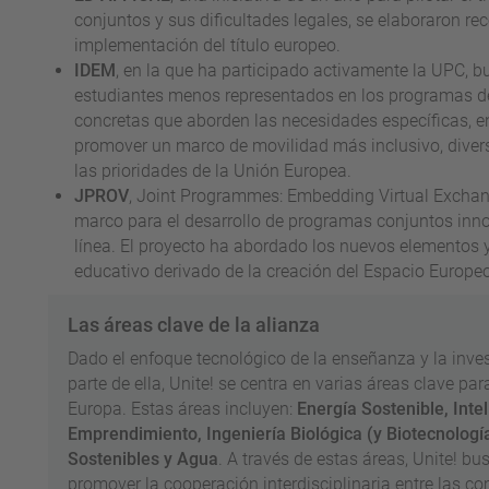
conjuntos y sus dificultades legales, se elaboraron r
implementación del título europeo.
IDEM
, en la que ha participado activamente la UPC, bu
estudiantes menos representados en los programas de
concretas que aborden las necesidades específicas, en
promover un marco de movilidad más inclusivo, divers
las prioridades de la Unión Europea.
JPROV
, Joint Programmes: Embedding Virtual Exchang
marco para el desarrollo de programas conjuntos inno
línea. El proyecto ha abordado los nuevos elementos y
educativo derivado de la creación del Espacio Europe
Las áreas clave de la alianza
Dado el enfoque tecnológico de la enseñanza y la inve
parte de ella, Unite! se centra en varias áreas clave pa
Europa. Estas áreas incluyen:
Energía Sostenible, Inteli
Emprendimiento, Ingeniería Biológica (y Biotecnologí
Sostenibles y Agua
. A través de estas áreas, Unite! b
promover la cooperación interdisciplinaria entre las 