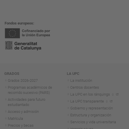
Fondos europeos
Navegación
GRADOS
LA UPC
Grados 2026-2027
La institución
Programas académicos de
Centros docentes
recorrido sucesivo (PARS)
La UPC en los ránquings
Actividades para futuro
La UPC transparente
estudiantado
Gobierno y representación
Acceso y admisión
Estructura y organización
Matrícula
Servicios y vida universitaria
Precios y becas
Honoris causa