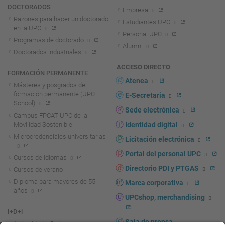
DOCTORADOS
Empresa
Razones para hacer un doctorado
Estudiantes UPC
en la UPC
Personal UPC
Programas de doctorado
Alumni
Doctorados industriales
ACCESO DIRECTO
FORMACIÓN PERMANENTE
Atenea
Másteres y posgrados de
formación permanente (UPC
E-Secretaria
School)
Sede electrónica
Campus FPCAT-UPC de la
Movilidad Sostenible
Identidad digital
Microcredenciales universitarias
Licitación electrónica
Portal del personal UPC
Cursos de idiomas
Directorio PDI y PTGAS
Cursos de verano
Diploma para mayores de 55
Marca corporativa
años
UPCshop, merchandising
I+D+i
Sala de prensa
Actualidad I+D+I