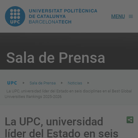
UPC.
MENU
Universitat
Politècnica
You
are
Sala de Prensa
here:
de
Catalunya
Sala de Prensa
Noticias
La UPC, universidad líder del Estado en seis disciplinas en el Best Global
Universities Rankings 2025-2026
La UPC, universidad
líder del Estado en seis