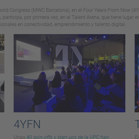
orld Congress (MWC Barcelona), en el Four Years From Now (4YFN
articipa, por primera vez, en el Talent Arena, que tiene lugar en 
cionales en conectividad, emprendimiento y talento digital.
4YFN
Unas
40
spin-offs
y
start-ups
de la UPC han
El