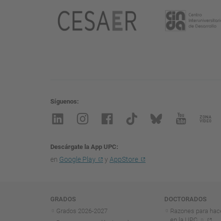
Síguenos
Descárgate la App UPC
en
Google Play
y
AppStore
Navegación
GRADOS
DOCTORADOS
Grados 2026-2027
Razones para hac
en la UPC