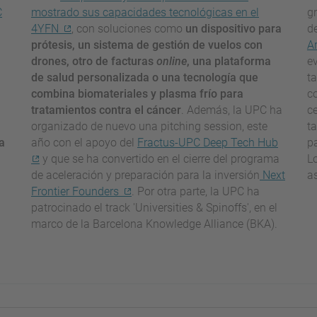
C
mostrado sus capacidades tecnológicas en el
g
4YFN
, con soluciones como
un dispositivo para
d
prótesis, un sistema de gestión de vuelos con
A
drones, otro de facturas
online
, una plataforma
e
de salud personalizada o una tecnología que
ta
combina biomateriales y plasma frío para
c
tratamientos contra el cáncer
. Además, la UPC ha
c
organizado de nuevo una pitching session, este
t
a
año con el apoyo del
Fractus-UPC Deep Tech Hub
pa
n
y que se ha convertido en el cierre del programa
L
de aceleración y preparación para la inversión
Next
a
Frontier Founders
. Por otra parte, la UPC ha
patrocinado el track 'Universities & Spinoffs', en el
marco de la Barcelona Knowledge Alliance (BKA).