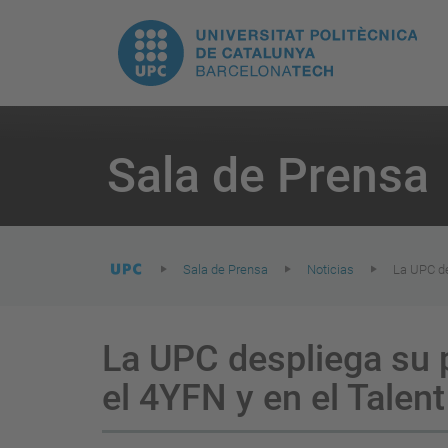
H
UPC.
N
Universitat
pr
Politècnica
You
are
Sala de Prensa
here:
de
Catalunya
Sala de Prensa
Noticias
La UPC de
La UPC despliega su p
el 4YFN y en el Talen