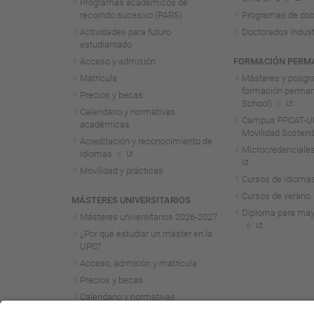
Programas académicos de
recorrido sucesivo (PARS)
Programas de doc
Actividades para futuro
Doctorados indust
estudiantado
Acceso y admisión
FORMACIÓN PERM
Matrícula
Másteres y posgr
formación perma
Precios y becas
School)
Calendario y normativas
Campus FPCAT-UP
académicas
Movilidad Sosteni
Acreditación y reconocimiento de
Microcredenciales
idiomas
Movilidad y prácticas
Cursos de idioma
Cursos de verano
MÁSTERES UNIVERSITARIOS
Diploma para may
Másteres universitarios 2026-2027
¿Por qué estudiar un máster en la
UPC?
Acceso, admisión y matrícula
Precios y becas
Calendario y normativas
académicas