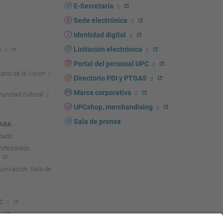
E-Secretaria
Sede electrónica
Identidad digital
Licitación electrónica
o
Portal del personal UPC
ario de la Visión
Directorio PDI y PTGAS
Marca corporativa
unidad cultural
UPCshop, merchandising
Sala de prensa
ARA
ntado
rofesorado
nicación. Sala de
PC