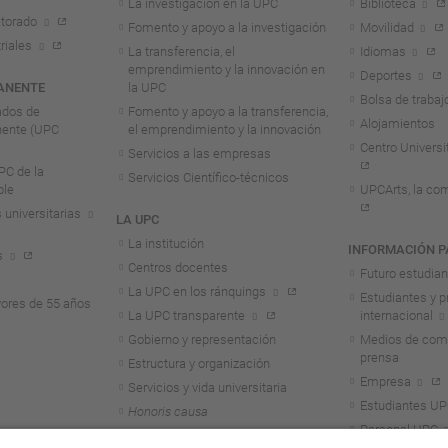
La investigación en la UPC
Biblioteca
torado
Fomento y apoyo a la investigación
Movilidad
riales
La transferencia, el
Idiomas
emprendimiento y la innovación en
Deportes
ANENTE
la UPC
Bolsa de trabaj
ados de
Fomento y apoyo a la transferencia,
Alojamientos
nente (UPC
el emprendimiento y la innovación
Centro Universit
Servicios a las empresas
C de la
Servicios Científico-técnicos
ble
UPCArts, la com
 universitarias
LA UPC
La institución
INFORMACIÓN P
s
Centros docentes
Futuro estudia
La UPC en los ránquings
Estudiantes y p
ores de 55 años
La UPC transparente
internacional
Gobierno y representación
Medios de comu
prensa
Estructura y organización
Empresa
Servicios y vida universitaria
Estudiantes U
Honoris causa
Personal UPC