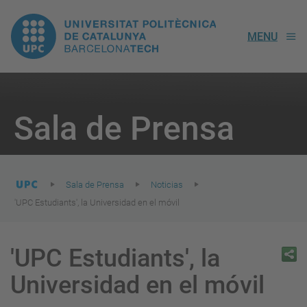
UPC.
MENU
Universitat
Politècnica
You
are
Sala de Prensa
here:
de
Catalunya
Sala de Prensa
Noticias
'UPC Estudiants', la Universidad en el móvil
'UPC Estudiants', la
Universidad en el móvil