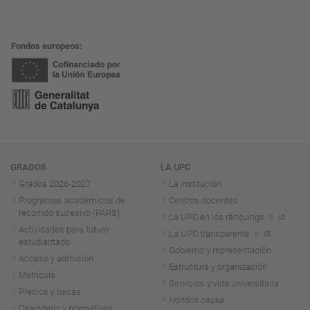
Fondos europeos
Navegación
GRADOS
LA UPC
Grados 2026-2027
La institución
Programas académicos de
Centros docentes
recorrido sucesivo (PARS)
La UPC en los ránquings
Actividades para futuro
La UPC transparente
estudiantado
Gobierno y representación
Acceso y admisión
Estructura y organización
Matrícula
Servicios y vida universitaria
Precios y becas
Honoris causa
Calendario y normativas