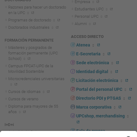
Empresa
Razones para hacer un doctorado
Estudiantes UPC
en la UPC
Personal UPC
Programas de doctorado
Alumni
Doctorados industriales
ACCESO DIRECTO
FORMACIÓN PERMANENTE
Atenea
Másteres y posgrados de
formación permanente (UPC
E-Secretaria
School)
Sede electrónica
Campus FPCAT-UPC de la
Movilidad Sostenible
Identidad digital
Microcredenciales universitarias
Licitación electrónica
Portal del personal UPC
Cursos de idiomas
Directorio PDI y PTGAS
Cursos de verano
Diploma para mayores de 55
Marca corporativa
años
UPCshop, merchandising
I+D+i
Sala de prensa
Actualidad I+D+I