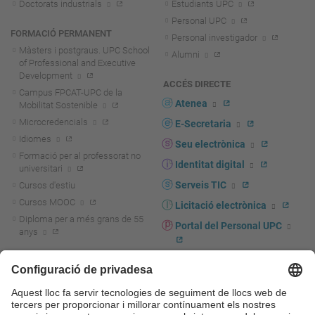
Doctorats industrials
Estudiants UPC
Personal UPC
FORMACIÓ PERMANENT
Personal investigador
Màsters i postgraus. UPC School
Alumni
of Professional and Executive
Development
ACCÉS DIRECTE
Campus FPCAT-UPC de la
Atenea
Mobilitat Sostenible
Microcredencials
E-Secretaria
Idiomes
Seu electrònica
Formació per al professorat no
Identitat digital
universitari
Serveis TIC
Cursos d'estiu
Cursos MOOC
Licitació electrònica
Diploma per a més grans de 55
Portal del Personal UPC
anys
Directori PDI i PTGAS
R+D+I
Actualitat R+D+I
Marca corporativa
La recerca a la UPC
UPCshop, marxandatge
La transferència, l'emprenedoria i