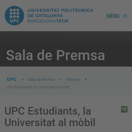
UPC.
MENU
Universitat
Politècnica
You
are
Sala de Premsa
here:
de
Catalunya
Sala de Premsa
Notícies
UPC Estudiants, la Universitat al mòbil
UPC Estudiants, la
Universitat al mòbil