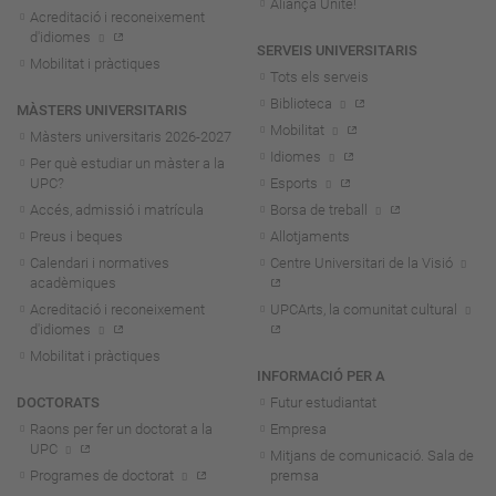
Aliança Unite!
Acreditació i reconeixement
d'idiomes
SERVEIS UNIVERSITARIS
Mobilitat i pràctiques
Tots els serveis
Biblioteca
MÀSTERS UNIVERSITARIS
Mobilitat
Màsters universitaris 2026-202
7
Idiomes
Per què estudiar un màster a la
UPC?
Esports
Accés, admissió i matrícula
Borsa de treball
Preus i beques
Allotjaments
Calendari i normatives
Centre Universitari de la Visió
acadèmiques
Acreditació i reconeixement
UPCArts, la comunitat cultural
d'idiomes
Mobilitat i pràctiques
INFORMACIÓ PER A
DOCTORATS
Futur estudiantat
Raons per fer un doctorat a la
Empresa
UPC
Mitjans de comunicació. Sala de
Programes de doctorat
premsa