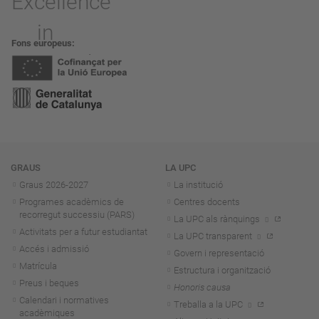
Fons europeus
Navegació
GRAUS
LA UPC
Graus 2026-202
7
La institució
Programes acadèmics de
Centres docents
recorregut successiu (PARS)
La UPC als rànquings
Activitats per a futur estudiantat
La UPC transparent
Accés i admissió
Govern i representació
Matrícula
Estructura i organització
Preus i beques
Honoris causa
Calendari i normatives
Treballa a la UPC
acadèmiques