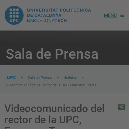
UPC.
MENU
Universitat
Politècnica
You
are
Sala de Prensa
here:
de
Catalunya
Sala de Prensa
Noticias
Videocomunicado del rector de la UPC, Francesc Torres
Videocomunicado del
rector de la UPC,