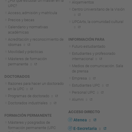
¿Por qué estudiar un máster en la
Alojamientos
UPC?
Centro Universitario de la Visión
Acceso, admisión y matrícula
Precios y becas
UPCArts, la comunidad cultural
Calendario y normativas
académicas
Acreditación y reconocimiento de
INFORMACIÓN PARA
idiomas
Futuro estudiantado
Movilidad y prácticas
Estudiantes y profesorado
Másteres de formación
internacional
permanente
Medios de comunicación. Sala
de prensa
DOCTORADOS
Empresa
Razones para hacer un doctorado
Estudiantes UPC
en la UPC
Personal UPC
Programas de doctorado
Alumni
Doctorados industriales
ACCESO DIRECTO
FORMACIÓN PERMANENTE
Atenea
Másteres y posgrados de
formación permanente (UPC
E-Secretaria