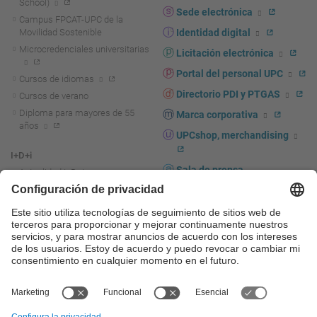
School)
Sede electrónica
Campus FPCAT-UPC de la
Movilidad Sostenible
Identidad digital
Microcredenciales universitarias
Licitación electrónica
Portal del personal UPC
Cursos de idiomas
Directorio PDI y PTGAS
Cursos de verano
Diploma para mayores de 55
Marca corporativa
años
UPCshop, merchandising
I+D+i
Sala de prensa
Actualidad I+D+I
La investigación en la UPC
Fomento y apoyo a la
investigación
La transferencia, el
emprendimiento y la innovación
en la UPC
Fomento y apoyo a la
transferencia, el emprendimiento
y la innovación