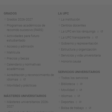
Navegación
GRADOS
LA UPC
Grados 2026-2027
La institución
Programas académicos de
Centros docentes
recorrido sucesivo (PARS)
La UPC en los ránquings
Actividades para futuro
La UPC transparente
estudiantado
Gobierno y representación
Acceso y admisión
Estructura y organización
Matrícula
Servicios y vida universitaria
Precios y becas
Honoris causa
Calendario y normativas
académicas
SERVICIOS UNIVERSITARIOS
Acreditación y reconocimiento de
Todos los servicios
idiomas
Biblioteca
Movilidad y prácticas
Movilidad
MÁSTERES UNIVERSITARIOS
Idiomas
Másteres universitarios 2026-
Deportes
2027
Bolsa de trabajo