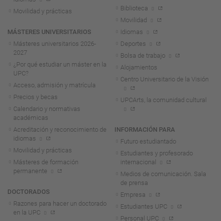
Biblioteca
Movilidad y prácticas
Movilidad
MÁSTERES UNIVERSITARIOS
Idiomas
Másteres universitarios 2026-
Deportes
2027
Bolsa de trabajo
¿Por qué estudiar un máster en la
Alojamientos
UPC?
Centro Universitario de la Visión
Acceso, admisión y matrícula
Precios y becas
UPCArts, la comunidad cultural
Calendario y normativas
académicas
Acreditación y reconocimiento de
INFORMACIÓN PARA
idiomas
Futuro estudiantado
Movilidad y prácticas
Estudiantes y profesorado
Másteres de formación
internacional
permanente
Medios de comunicación. Sala
de prensa
DOCTORADOS
Empresa
Razones para hacer un doctorado
Estudiantes UPC
en la UPC
Personal UPC