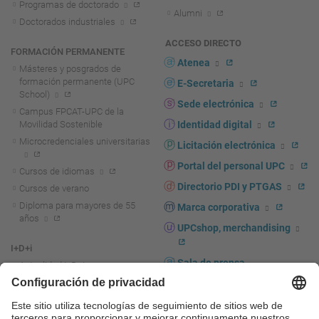
Programas de doctorado
Alumni
Doctorados industriales
ACCESO DIRECTO
FORMACIÓN PERMANENTE
Atenea
Másteres y posgrados de
formación permanente (UPC
E-Secretaria
School)
Sede electrónica
Campus FPCAT-UPC de la
Movilidad Sostenible
Identidad digital
Microcredenciales universitarias
Licitación electrónica
Portal del personal UPC
Cursos de idiomas
Directorio PDI y PTGAS
Cursos de verano
Diploma para mayores de 55
Marca corporativa
años
UPCshop, merchandising
I+D+i
Sala de prensa
Actualidad I+D+I
La investigación en la UPC
Fomento y apoyo a la
investigación