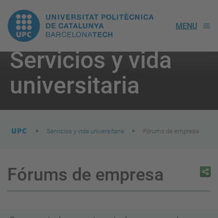
UPC.
MENU
Universitat
Servicios y vida
Politècnica
You
are
universitaria
here:
de
Catalunya
Servicios y vida universitaria
Fórums de empresa
Fórums de empresa