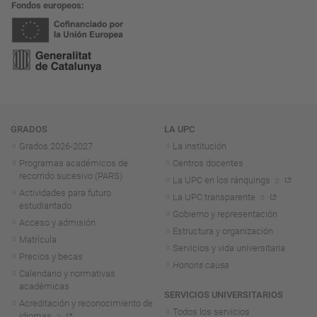
Fondos europeos
Navegación
GRADOS
LA UPC
Grados 2026-2027
La institución
Programas académicos de
Centros docentes
recorrido sucesivo (PARS)
La UPC en los ránquings
Actividades para futuro
La UPC transparente
estudiantado
Gobierno y representación
Acceso y admisión
Estructura y organización
Matrícula
Servicios y vida universitaria
Precios y becas
Honoris causa
Calendario y normativas
académicas
SERVICIOS UNIVERSITARIOS
Acreditación y reconocimiento de
Todos los servicios
idiomas