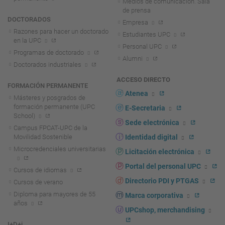
Medios de comunicación. Sala
de prensa
DOCTORADOS
Empresa
Razones para hacer un doctorado
Estudiantes UPC
en la UPC
Personal UPC
Programas de doctorado
Alumni
Doctorados industriales
ACCESO DIRECTO
FORMACIÓN PERMANENTE
Atenea
Másteres y posgrados de
formación permanente (UPC
E-Secretaria
School)
Sede electrónica
Campus FPCAT-UPC de la
Movilidad Sostenible
Identidad digital
Microcredenciales universitarias
Licitación electrónica
Portal del personal UPC
Cursos de idiomas
Directorio PDI y PTGAS
Cursos de verano
Diploma para mayores de 55
Marca corporativa
años
UPCshop, merchandising
I+D+i