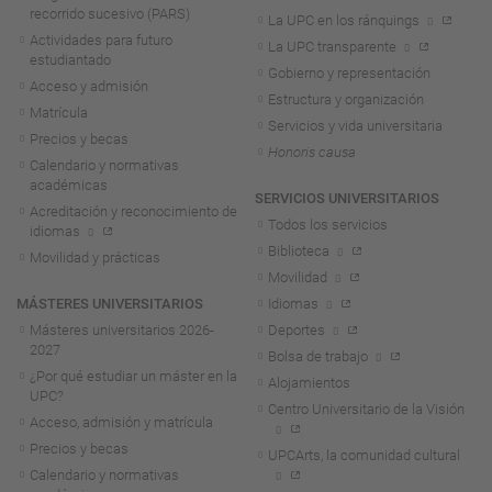
recorrido sucesivo (PARS)
La UPC en los ránquings
Actividades para futuro
La UPC transparente
estudiantado
Gobierno y representación
Acceso y admisión
Estructura y organización
Matrícula
Servicios y vida universitaria
Precios y becas
Honoris causa
Calendario y normativas
académicas
SERVICIOS UNIVERSITARIOS
Acreditación y reconocimiento de
Todos los servicios
idiomas
Biblioteca
Movilidad y prácticas
Movilidad
MÁSTERES UNIVERSITARIOS
Idiomas
Másteres universitarios 2026-
Deportes
2027
Bolsa de trabajo
¿Por qué estudiar un máster en la
Alojamientos
UPC?
Centro Universitario de la Visión
Acceso, admisión y matrícula
Precios y becas
UPCArts, la comunidad cultural
Calendario y normativas