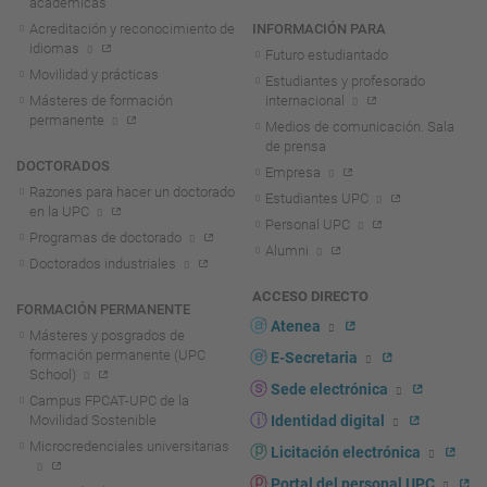
académicas
Acreditación y reconocimiento de
INFORMACIÓN PARA
idiomas
Futuro estudiantado
Movilidad y prácticas
Estudiantes y profesorado
Másteres de formación
internacional
permanente
Medios de comunicación. Sala
de prensa
DOCTORADOS
Empresa
Razones para hacer un doctorado
Estudiantes UPC
en la UPC
Personal UPC
Programas de doctorado
Alumni
Doctorados industriales
ACCESO DIRECTO
FORMACIÓN PERMANENTE
Atenea
Másteres y posgrados de
formación permanente (UPC
E-Secretaria
School)
Sede electrónica
Campus FPCAT-UPC de la
Movilidad Sostenible
Identidad digital
Microcredenciales universitarias
Licitación electrónica
Portal del personal UPC