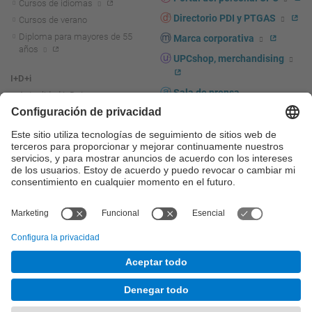
Cursos de idiomas
Directorio PDI y PTGAS
Cursos de verano
Diploma para mayores de 55
Marca corporativa
años
UPCshop, merchandising
I+D+i
Sala de prensa
Actualidad I+D+I
La investigación en la UPC
Fomento y apoyo a la
investigación
La transferencia, el
emprendimiento y la innovación
en la UPC
Fomento y apoyo a la
transferencia, el emprendimiento
y la innovación
Servicios a las empresas
Servicios Científico-técnicos
© UPC
Universitat Politècnica de Catalunya - BarcelonaTech