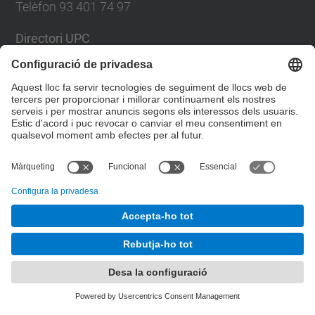
Telèfon 93 401 74 97
Directori UPC
Formulari de contacte
Llista Xarxes Socials
© UPC
Servei de Llengües i Terminologia.
Desenvolupat amb
Mapa del lloc
Accessibilitat
Avís legal
Configuració de privadesa