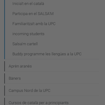
Inicia't en el català
Participa en el SALSA'M
Familiaritza't amb la UPC
incoming students
Salsa'm cartell
Buddy programme les llengües a la UPC
Aprèn aranès
Bàners
Campus Nord de la UPC
Cursos de català per a principiants