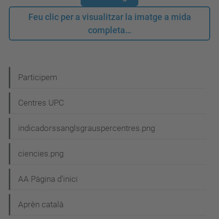
Feu clic per a visualitzar la imatge a mida
completa…
N
Participem
a
Centres UPC
v
e
indicadorssanglsgrauspercentres.png
g
ciencies.png
a
c
AA Pàgina d'inici
i
Aprèn català
ó