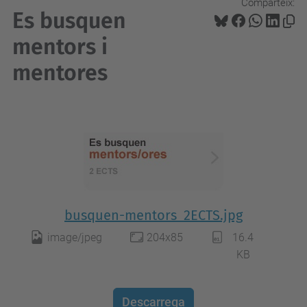
Comparteix:
Es busquen
mentors i
mentores
busquen-mentors_2ECTS.jpg
image/jpeg
204x85
16.4
KB
Descarrega