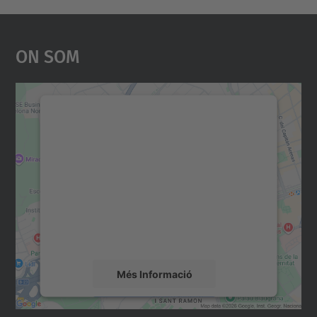
On Som
Necessitem el vostre
consentiment per carregar el
servei Google Maps!
Utilitzem un servei de tercers per incrustar
contingut del mapa que pugui recollir dades
sobre la vostra activitat. Reviseu-ne els
detalls i accepteu el servei per veure el
mapa.
Més Informació
Accepta