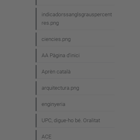
v
e
indicadorssanglsgrauspercent
g
res.png
a
ciencies.png
c
i
AA Pàgina d'inici
ó
Aprèn català
arquitectura.png
enginyeria
UPC, digue-ho bé. Oralitat
ACE