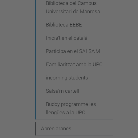
Biblioteca del Campus
Universitari de Manresa
Biblioteca EEBE
Inicia't en el català
Participa en el SALSA'M
Familiaritza't amb la UPC
incoming students
Salsa'm cartell
Buddy programme les
llengües a la UPC
Aprèn aranès