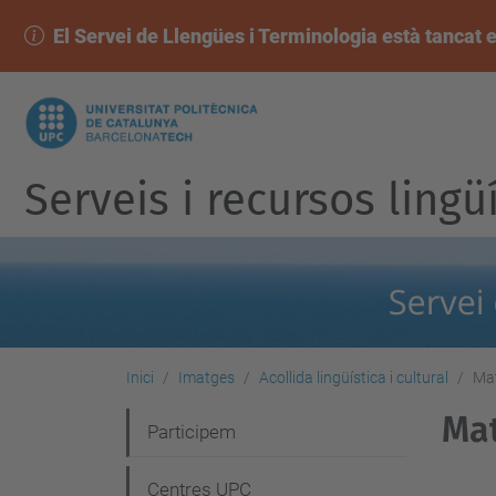
El Servei de Llengües i Terminologia està tancat e
Serveis i recursos lingü
Inici
Imatges
Acollida lingüística i cultural
Mat
Mat
N
Participem
a
Centres UPC