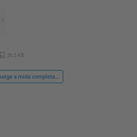
26.5 KB
 imatge a mida completa…