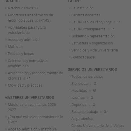
Navegación
GRADOS
LA UPC
Grados 2026-2027
La institución
Programas académicos de
Centros docentes
recorrido sucesivo (PARS)
La UPC en los ránquings
Actividades para futuro
La UPC transparente
estudiantado
Gobierno y representación
Acceso y admisión
Estructura y organización
Matrícula
Servicios y vida universitaria
Precios y becas
Honoris causa
Calendario y normativas
académicas
SERVICIOS UNIVERSITARIOS
Acreditación y reconocimiento de
Todos los servicios
idiomas
Biblioteca
Movilidad y prácticas
Movilidad
MÁSTERES UNIVERSITARIOS
Idiomas
Másteres universitarios 2026-
Deportes
2027
Bolsa de trabajo
¿Por qué estudiar un máster en la
Alojamientos
UPC?
Centro Universitario de la Visión
Acceso, admisión y matrícula