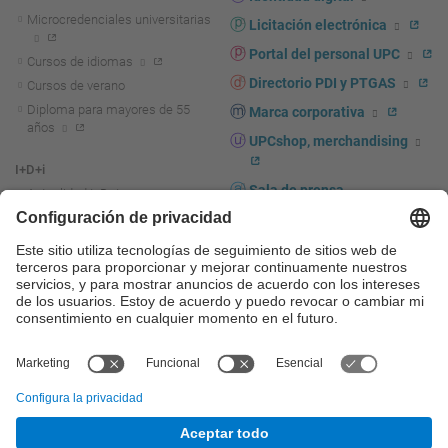
Microcredenciales universitarias
Licitación electrónica
Portal del personal UPC
Cursos de idiomas
Directorio PDI y PTGAS
Cursos de verano
Diploma para mayores de 55
Marca corporativa
años
UPCshop, merchandising
I+D+i
Sala de prensa
Actualidad I+D+I
La investigación en la UPC
Fomento y apoyo a la
investigación
La transferencia, el
emprendimiento y la innovación
en la UPC
Fomento y apoyo a la
transferencia, el emprendimiento
y la innovación
Servicios a las empresas
Servicios Científico-técnicos