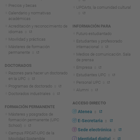
Precios y becas
UPCArts, la comunidad cultural
Calendario y normativas
académicas
Acreditación y reconocimiento de
INFORMACIÓN PARA
idiomas
Futuro estudiantado
Movilidad y prácticas
Estudiantes y profesorado
Másteres de formación
internacional
permanente
Medios de comunicación. Sala
de prensa
DOCTORADOS
Empresa
Razones para hacer un doctorado
Estudiantes UPC
en la UPC
Personal UPC
Programas de doctorado
Alumni
Doctorados industriales
ACCESO DIRECTO
FORMACIÓN PERMANENTE
Atenea
Másteres y posgrados de
formación permanente (UPC
E-Secretaria
School)
Sede electrónica
Campus FPCAT-UPC de la
Movilidad Sostenible
Identidad digital