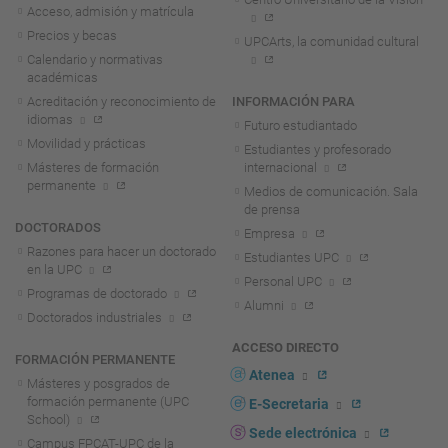
Acceso, admisión y matrícula
Precios y becas
UPCArts, la comunidad cultural
Calendario y normativas
académicas
Acreditación y reconocimiento de
INFORMACIÓN PARA
idiomas
Futuro estudiantado
Movilidad y prácticas
Estudiantes y profesorado
Másteres de formación
internacional
permanente
Medios de comunicación. Sala
de prensa
DOCTORADOS
Empresa
Razones para hacer un doctorado
Estudiantes UPC
en la UPC
Personal UPC
Programas de doctorado
Alumni
Doctorados industriales
ACCESO DIRECTO
FORMACIÓN PERMANENTE
Atenea
Másteres y posgrados de
formación permanente (UPC
E-Secretaria
School)
Sede electrónica
Campus FPCAT-UPC de la