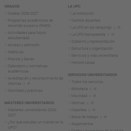
Navegación
GRADOS
LA UPC
Grados 2026-2027
La institución
Programas académicos de
Centros docentes
recorrido sucesivo (PARS)
La UPC en los ránquings
Actividades para futuro
La UPC transparente
estudiantado
Gobierno y representación
Acceso y admisión
Estructura y organización
Matrícula
Servicios y vida universitaria
Precios y becas
Honoris causa
Calendario y normativas
académicas
SERVICIOS UNIVERSITARIOS
Acreditación y reconocimiento de
Todos los servicios
idiomas
Biblioteca
Movilidad y prácticas
Movilidad
MÁSTERES UNIVERSITARIOS
Idiomas
Másteres universitarios 2026-
Deportes
2027
Bolsa de trabajo
¿Por qué estudiar un máster en la
Alojamientos
UPC?
Centro Universitario de la Visión