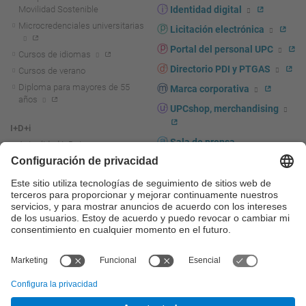
Movilidad Sostenible
Identidad digital
Microcredenciales universitarias
Licitación electrónica
Portal del personal UPC
Cursos de idiomas
Directorio PDI y PTGAS
Cursos de verano
Diploma para mayores de 55
Marca corporativa
años
UPCshop, merchandising
I+D+i
Sala de prensa
Actualidad I+D+I
La investigación en la UPC
Fomento y apoyo a la
investigación
La transferencia, el
emprendimiento y la innovación
en la UPC
Fomento y apoyo a la
transferencia, el emprendimiento
y la innovación
Servicios a las empresas
Servicios Científico-técnicos