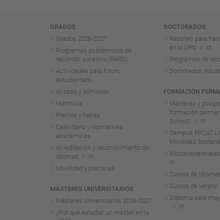
Navegación
GRADOS
DOCTORADOS
Grados 2026-2027
Razones para hac
en la UPC
Programas académicos de
recorrido sucesivo (PARS)
Programas de doc
Actividades para futuro
Doctorados indust
estudiantado
Acceso y admisión
FORMACIÓN PERM
Matrícula
Másteres y posgr
formación perma
Precios y becas
School)
Calendario y normativas
Campus FPCAT-UP
académicas
Movilidad Sosteni
Acreditación y reconocimiento de
Microcredenciales
idiomas
Movilidad y prácticas
Cursos de idioma
Cursos de verano
MÁSTERES UNIVERSITARIOS
Diploma para may
Másteres universitarios 2026-2027
¿Por qué estudiar un máster en la