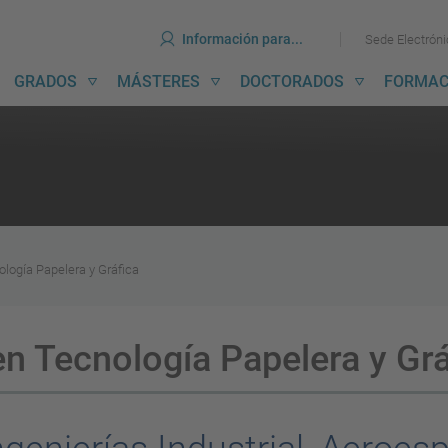
erramientas
Ir
Ir
Información para...
Sede Electrón
al
al
contenido
menú
avegación
GRADOS
MÁSTERES
DOCTORADOS
FORMAC
incipal
ología Papelera y Gráfica
en Tecnología Papelera y Grá