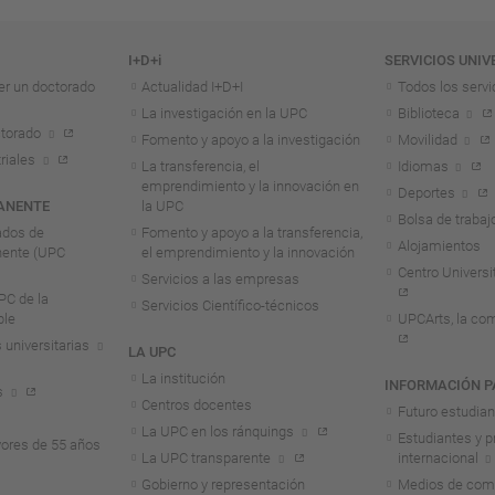
I+D+i
SERVICIOS UNIV
er un doctorado
Actualidad I+D+I
Todos los servi
La investigación en la UPC
Biblioteca
torado
Fomento y apoyo a la investigación
Movilidad
riales
La transferencia, el
Idiomas
emprendimiento y la innovación en
Deportes
ANENTE
la UPC
Bolsa de trabaj
ados de
Fomento y apoyo a la transferencia,
Alojamientos
nente (UPC
el emprendimiento y la innovación
Centro Universit
Servicios a las empresas
C de la
Servicios Científico-técnicos
ble
UPCArts, la com
 universitarias
LA UPC
La institución
INFORMACIÓN P
s
Centros docentes
Futuro estudia
La UPC en los ránquings
Estudiantes y p
ores de 55 años
La UPC transparente
internacional
Gobierno y representación
Medios de comu