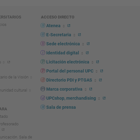
ERSITARIOS
ACCESO DIRECTO
cios
Atenea
E-Secretaria
Sede electrónica
Identidad digital
Licitación electrónica
o
Portal del personal UPC
ario de la Visión
Directorio PDI y PTGAS
Marca corporativa
unidad cultural
UPCshop, merchandising
Sala de prensa
ARA
ntado
rofesorado
nicación. Sala de