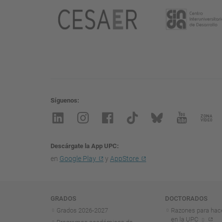
Síguenos
Descárgate la App UPC
en
Google Play
y
AppStore
Navegación
GRADOS
DOCTORADOS
Grados 2026-2027
Razones para hac
en la UPC