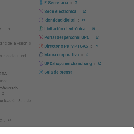
E-Secretaria
Sede electrónica
Identidad digital
Licitación electrónica
o
Portal del personal UPC
ario de la Visión
Directorio PDI y PTGAS
Marca corporativa
unidad cultural
UPCshop, merchandising
Sala de prensa
ARA
ntado
rofesorado
nicación. Sala de
PC