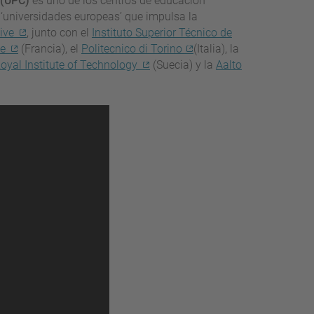
 (UPC)
es uno de los centros de educación
 ‘universidades europeas’ que impulsa la
ive
, junto con el
Instituto Superior Técnico de
le
(Francia), el
Politecnico di Torino
(Italia), la
yal Institute of Technology
(Suecia) y la
Aalto