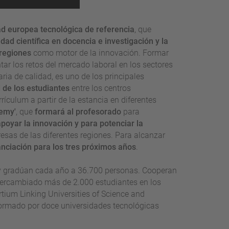
ad europea tecnológica de referencia
, que
ad científica en docencia e investigación y la
 regiones
como motor de la innovación. Formar
ar los retos del mercado laboral en los sectores
aria de calidad, es uno de los principales
 de los estudiantes
entre los centros
rículum a partir de la estancia en diferentes
emy'
, que
formará al profesorado
para
apoyar la innovación y para potenciar la
esas de las diferentes regiones. Para alcanzar
anciación para los tres próximos años
.
s y gradúan cada año a 36.700 personas. Cooperan
tercambiado más de 2.000 estudiantes en los
tium Linking Universities of Science and
ormado por doce universidades tecnológicas