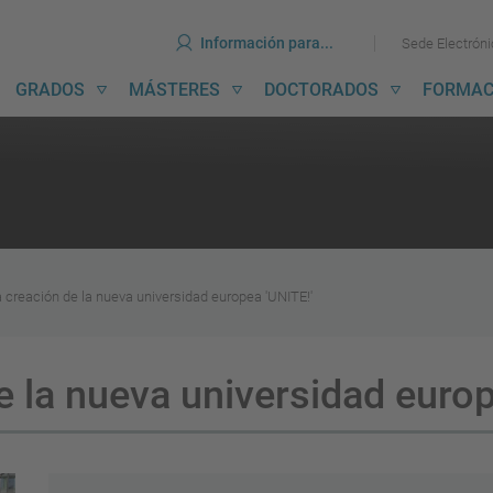
erramientas
Ir
Ir
Información para...
Sede Electrón
al
al
contenido
menú
avegación
GRADOS
MÁSTERES
DOCTORADOS
FORMAC
incipal
a creación de la nueva universidad europea 'UNITE!'
e la nueva universidad europ