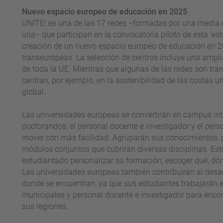
Nuevo espacio europeo de educación en 2025
UNITE! es una de las 17 redes −formadas por una media d
una− que participan en la convocatoria piloto de esta ‘est
creación de un nuevo espacio europeo de educación en 20
transeuropeas. La selección de centros incluye una ampl
de toda la UE. Mientras que algunas de las redes son tran
centran, por ejemplo, en la sostenibilidad de las costas u
global.
Las universidades europeas se convertirán en campus inte
doctorandos, el personal docente e investigador y el pers
mover con más facilidad. Agruparán sus conocimientos, p
módulos conjuntos que cubrirán diversas disciplinas. Esto
estudiantado personalizar su formación, escoger qué, dón
Las universidades europeas también contribuirán al desar
donde se encuentran, ya que sus estudiantes trabajarán
municipales y personal docente e investigador para encont
sus regiones.