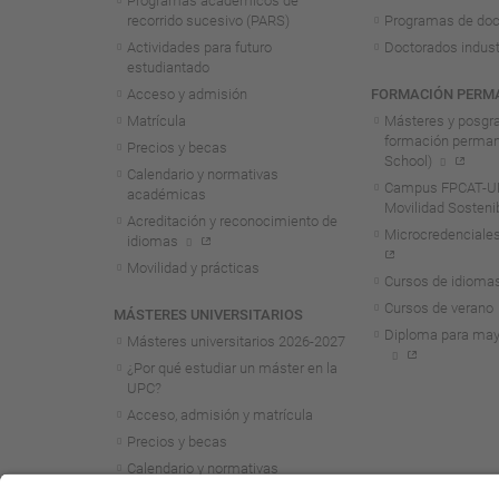
Programas académicos de
recorrido sucesivo (PARS)
Programas de doc
Actividades para futuro
Doctorados indust
estudiantado
Acceso y admisión
FORMACIÓN PERM
Matrícula
Másteres y posgr
formación perma
Precios y becas
School)
Calendario y normativas
Campus FPCAT-UP
académicas
Movilidad Sosteni
Acreditación y reconocimiento de
Microcredenciales
idiomas
Movilidad y prácticas
Cursos de idioma
Cursos de verano
MÁSTERES UNIVERSITARIOS
Diploma para may
Másteres universitarios 2026-2027
¿Por qué estudiar un máster en la
UPC?
Acceso, admisión y matrícula
Precios y becas
Calendario y normativas
académicas