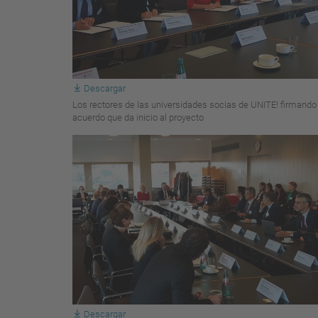
Descargar
Los rectores de las universidades socias de UNITE! firmando 
acuerdo que da inicio al proyecto
Descargar