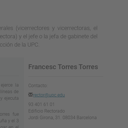
les (vicerrectores y vicerrectoras, el
ctora) y el jefe o la jefa de gabinete del
ección de la UPC.
Francesc Torres Torres
ejerce la
Contacto:
 líneas de
rector@upc.edu
y ejecuta
93 401 61 01
Edificio Rectorado
orres fue
Jordi Girona, 31. 08034 Barcelona
uña y el 3
gar en el