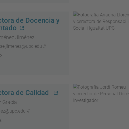
ctora de Docencia y
ntado
iménez Jiménez
ose.jimenez@upc.edu //
13
ctora de Calidad
 Gracia
rez@upc.edu //
06