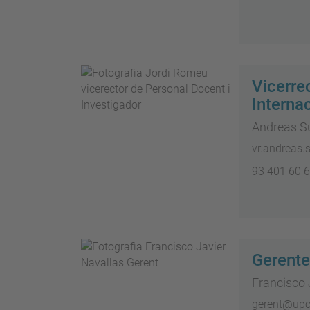
Vicerrec
Interna
Andreas S
vr.andreas
93 401 60 
Gerente
Francisco
gerent@upc.