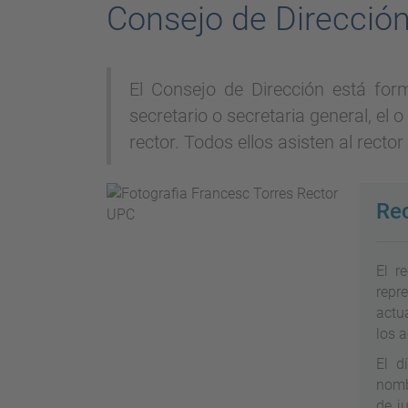
Consejo de Direcció
El Consejo de Dirección está form
secretario o secretaria general, el o
rector. Todos ellos asisten al recto
Rec
El r
repre
actu
los 
El d
nombr
de j