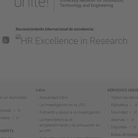
Reconocimiento internacional de excelencia
I+D+i
SERVICIOS UNIV
er un doctorado
Actualidad I+D+I
Todos los servi
La investigación en la UPC
Biblioteca
torado
Fomento y apoyo a la investigación
Movilidad
riales
La transferencia, el
Idiomas
emprendimiento y la innovación en
Deportes
ANENTE
la UPC
Bolsa de trabaj