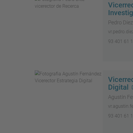
Vicerre
Investi
Pedro Díez
vr.pedro.di
93 401 61 
Vicerre
Digital
Agustín F
vr.agustin.
93 401 61 