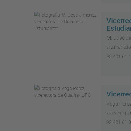
Vicerre
Estudia
M. José J
vra.maria.j
93 401 61 
Vicerre
Vega Pérez
vra.vega.pe
93 401 61 