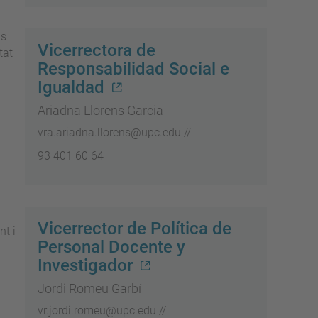
Vicerrectora de
Responsabilidad Social e
Igualdad
Ariadna Llorens Garcia
vra.ariadna.llorens@upc.edu //
93 401 60 64
Vicerrector de Política de
Personal Docente y
Investigador
Jordi Romeu Garbí
vr.jordi.romeu@upc.edu //