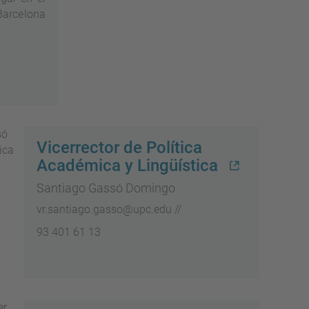
Barcelona
Vicerrector de Política
Académica y Lingüística
Santiago Gassó Domingo
vr.santiago.gasso@upc.edu //
93 401 61 13