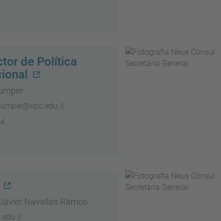
tor de Política
cional
umper
.sumper@upc.edu //
64
 Javier Navallas Ramos
edu //