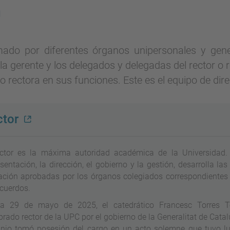
n
ado por diferentes órganos unipersonales y genera
 la gerente y los delegados y delegadas del rector o re
r o rectora en sus funciones. Este es el equipo de dir
tor
ector es la máxima autoridad académica de la Universidad. 
sentación, la dirección, el gobierno y la gestión, desarrolla las
ación aprobadas por los órganos colegiados correspondientes 
acuerdos.
ía 29 de mayo de 2025, el catedrático Francesc Torres T
ado rector de la UPC por el gobierno de la Generalitat de Catal
unio tomó posesión del cargo en un acto solemne que tuvo lu