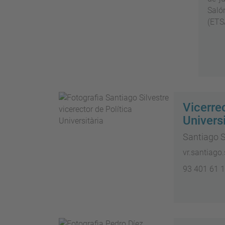
Saló
(ETS
Vicerrec
Universi
Santiago S
vr.santiago
93 401 61 