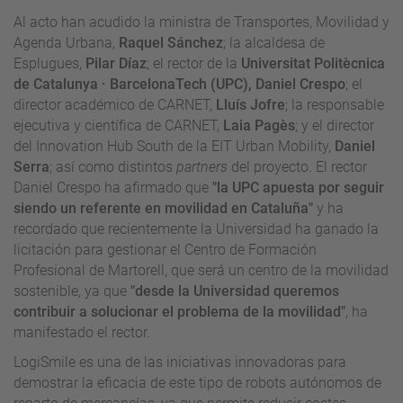
Al acto han acudido la ministra de Transportes, Movilidad y
Agenda Urbana,
Raquel Sánchez
; la alcaldesa de
Esplugues,
Pilar Díaz
; el rector de la
Universitat Politècnica
de Catalunya · BarcelonaTech (UPC), Daniel Crespo
; el
director académico de CARNET,
Lluís Jofre
; la responsable
ejecutiva y científica de CARNET,
Laia Pagès
; y el director
del Innovation Hub South de la EIT Urban Mobility,
Daniel
Serra
; así como distintos
partners
del proyecto. El rector
Daniel Crespo ha afirmado que
"la UPC apuesta por seguir
siendo un referente en movilidad en Cataluña"
y ha
recordado que recientemente la Universidad ha ganado la
licitación para gestionar el Centro de Formación
Profesional de Martorell, que será un centro de la movilidad
sostenible, ya que
"desde la Universidad queremos
contribuir a solucionar el problema de la movilidad"
, ha
manifestado el rector.
LogiSmile es una de las iniciativas innovadoras para
demostrar la eficacia de este tipo de robots autónomos de