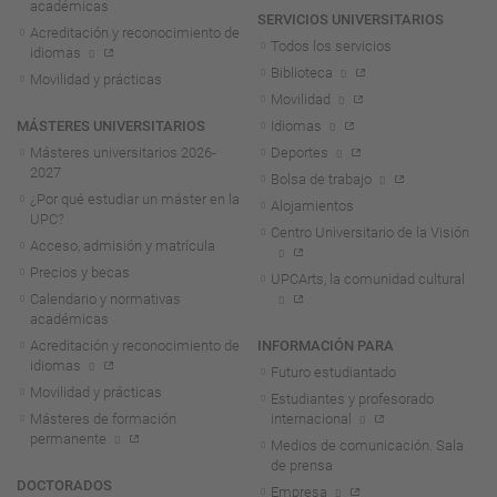
académicas
SERVICIOS UNIVERSITARIOS
Acreditación y reconocimiento de
Todos los servicios
idiomas
Biblioteca
Movilidad y prácticas
Movilidad
MÁSTERES UNIVERSITARIOS
Idiomas
Másteres universitarios 2026-
Deportes
2027
Bolsa de trabajo
¿Por qué estudiar un máster en la
Alojamientos
UPC?
Centro Universitario de la Visión
Acceso, admisión y matrícula
Precios y becas
UPCArts, la comunidad cultural
Calendario y normativas
académicas
Acreditación y reconocimiento de
INFORMACIÓN PARA
idiomas
Futuro estudiantado
Movilidad y prácticas
Estudiantes y profesorado
Másteres de formación
internacional
permanente
Medios de comunicación. Sala
de prensa
DOCTORADOS
Empresa