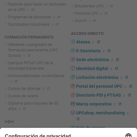
Razones para hacer un doctorado
Estudiantes UPC
en la UPC
Personal UPC
Programas de doctorado
Alumni
Doctorados industriales
ACCESO DIRECTO
FORMACIÓN PERMANENTE
Atenea
Másteres y posgrados de
formación permanente (UPC
E-Secretaria
School)
Sede electrónica
Campus FPCAT-UPC de la
Movilidad Sostenible
Identidad digital
Microcredenciales universitarias
Licitación electrónica
Portal del personal UPC
Cursos de idiomas
Directorio PDI y PTGAS
Cursos de verano
Diploma para mayores de 55
Marca corporativa
años
UPCshop, merchandising
I+D+i
Sala de prensa
Actualidad I+D+I
La investigación en la UPC