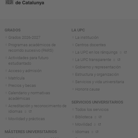
Navegación
GRADOS
LA UPC
Grados 2026-2027
La institución
Programas académicos de
Centros docentes
recorrido sucesivo (PARS)
La UPC en los ránquings
Actividades para futuro
La UPC transparente
estudiantado
Gobierno y representación
Acceso y admisión
Estructura y organización
Matrícula
Servicios y vida universitaria
Precios y becas
Honoris causa
Calendario y normativas
académicas
SERVICIOS UNIVERSITARIOS
Acreditación y reconocimiento de
Todos los servicios
idiomas
Biblioteca
Movilidad y prácticas
Movilidad
MÁSTERES UNIVERSITARIOS
Idiomas