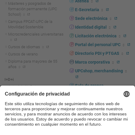
Atenea
Másteres y posgrados de
formación permanente (UPC
E-Secretaria
School)
Sede electrónica
Campus FPCAT-UPC de la
Movilidad Sostenible
Identidad digital
Microcredenciales universitarias
Licitación electrónica
Portal del personal UPC
Cursos de idiomas
Directorio PDI y PTGAS
Cursos de verano
Diploma para mayores de 55
Marca corporativa
años
UPCshop, merchandising
I+D+i
Sala de prensa
Actualidad I+D+I
La investigación en la UPC
Fomento y apoyo a la
investigación
La transferencia, el
emprendimiento y la innovación
en la UPC
Fomento y apoyo a la