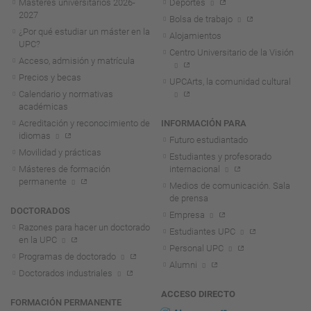
Másteres universitarios 2026-
Deportes
2027
Bolsa de trabajo
¿Por qué estudiar un máster en la
Alojamientos
UPC?
Centro Universitario de la Visión
Acceso, admisión y matrícula
Precios y becas
UPCArts, la comunidad cultural
Calendario y normativas
académicas
Acreditación y reconocimiento de
INFORMACIÓN PARA
idiomas
Futuro estudiantado
Movilidad y prácticas
Estudiantes y profesorado
Másteres de formación
internacional
permanente
Medios de comunicación. Sala
de prensa
DOCTORADOS
Empresa
Razones para hacer un doctorado
Estudiantes UPC
en la UPC
Personal UPC
Programas de doctorado
Alumni
Doctorados industriales
ACCESO DIRECTO
FORMACIÓN PERMANENTE