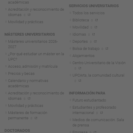
académicas
SERVICIOS UNIVERSITARIOS
Acreditación y reconocimiento de
Todos los servicios
idiomas
Biblioteca
Movilidad y prácticas
Movilidad
MÁSTERES UNIVERSITARIOS
Idiomas
Másteres universitarios 2026-
Deportes
2027
Bolsa de trabajo
¿Por qué estudiar un máster en la
Alojamientos
UPC?
Centro Universitario de la Visión
Acceso, admisión y matrícula
Precios y becas
UPCArts, la comunidad cultural
Calendario y normativas
académicas
Acreditación y reconocimiento de
INFORMACIÓN PARA
idiomas
Futuro estudiantado
Movilidad y prácticas
Estudiantes y profesorado
Másteres de formación
internacional
permanente
Medios de comunicación. Sala
de prensa
DOCTORADOS
Empresa