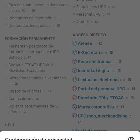
Razones para hacer un doctorado
Estudiantes UPC
en la UPC
Personal UPC
Programas de doctorado
Alumni
Doctorados industriales
ACCESO DIRECTO
FORMACIÓN PERMANENTE
Atenea
Másteres y posgrados de
formación permanente (UPC
E-Secretaria
School)
Sede electrónica
Campus FPCAT-UPC de la
Movilidad Sostenible
Identidad digital
Microcredenciales universitarias
Licitación electrónica
Portal del personal UPC
Cursos de idiomas
Directorio PDI y PTGAS
Cursos de verano
Diploma para mayores de 55
Marca corporativa
años
UPCshop, merchandising
I+D+i
Sala de prensa
Actualidad I+D+I
La investigación en la UPC