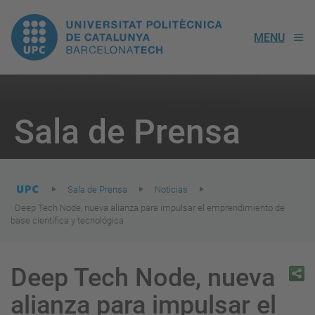
UPC.
MENU
Universitat
Politècnica
You
are
Sala de Prensa
here:
de
Catalunya
Sala de Prensa
Noticias
Deep Tech Node, nueva alianza para impulsar el emprendimiento de
base científica y tecnológica
Deep Tech Node, nueva
alianza para impulsar el