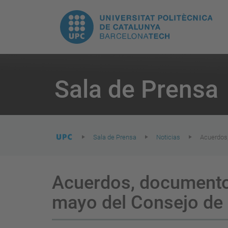
H
UPC.
N
Universitat
pr
Politècnica
You
are
Sala de Prensa
here:
de
Catalunya
Sala de Prensa
Noticias
Acuerdos,
Acuerdos, documentos 
mayo del Consejo de