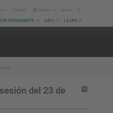
Buscar
Busca
Idioma:
ica
Contacto
Español
en
...
la
IÓN PERMANENTE
I+D+i
LA UPC
UPC
Gobierno
sesión del 23 de