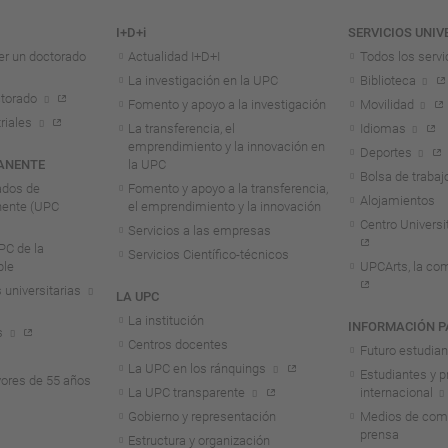
I+D+i
SERVICIOS UNIV
er un doctorado
Actualidad I+D+I
Todos los servi
La investigación en la UPC
Biblioteca
torado
Fomento y apoyo a la investigación
Movilidad
riales
La transferencia, el
Idiomas
emprendimiento y la innovación en
Deportes
ANENTE
la UPC
Bolsa de trabaj
ados de
Fomento y apoyo a la transferencia,
Alojamientos
nente (UPC
el emprendimiento y la innovación
Centro Universit
Servicios a las empresas
C de la
Servicios Científico-técnicos
ble
UPCArts, la com
 universitarias
LA UPC
La institución
INFORMACIÓN P
s
Centros docentes
Futuro estudia
La UPC en los ránquings
Estudiantes y p
ores de 55 años
La UPC transparente
internacional
Gobierno y representación
Medios de comu
prensa
Estructura y organización