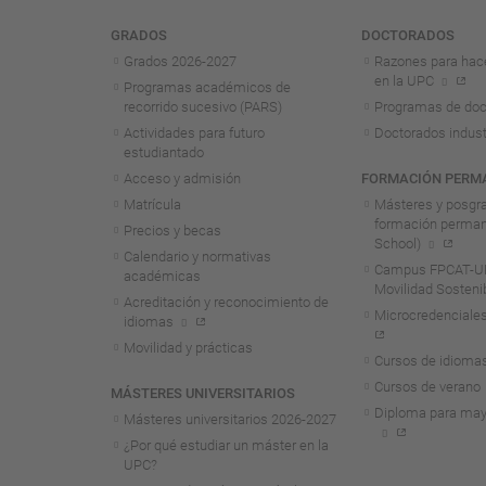
Navegación
GRADOS
DOCTORADOS
Grados 2026-2027
Razones para hac
en la UPC
Programas académicos de
recorrido sucesivo (PARS)
Programas de doc
Actividades para futuro
Doctorados indust
estudiantado
Acceso y admisión
FORMACIÓN PERM
Matrícula
Másteres y posgr
formación perma
Precios y becas
School)
Calendario y normativas
Campus FPCAT-UP
académicas
Movilidad Sosteni
Acreditación y reconocimiento de
Microcredenciales
idiomas
Movilidad y prácticas
Cursos de idioma
Cursos de verano
MÁSTERES UNIVERSITARIOS
Diploma para may
Másteres universitarios 2026-2027
¿Por qué estudiar un máster en la
UPC?