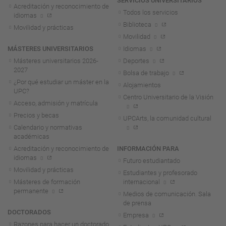
SERVICIOS UNIVERSITARIOS
Acreditación y reconocimiento de
Todos los servicios
idiomas
Biblioteca
Movilidad y prácticas
Movilidad
MÁSTERES UNIVERSITARIOS
Idiomas
Másteres universitarios 2026-
Deportes
2027
Bolsa de trabajo
¿Por qué estudiar un máster en la
Alojamientos
UPC?
Centro Universitario de la Visión
Acceso, admisión y matrícula
Precios y becas
UPCArts, la comunidad cultural
Calendario y normativas
académicas
Acreditación y reconocimiento de
INFORMACIÓN PARA
idiomas
Futuro estudiantado
Movilidad y prácticas
Estudiantes y profesorado
Másteres de formación
internacional
permanente
Medios de comunicación. Sala
de prensa
DOCTORADOS
Empresa
Razones para hacer un doctorado