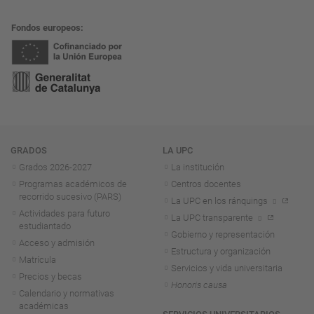
Fondos europeos
Navegación
GRADOS
LA UPC
Grados 2026-2027
La institución
Programas académicos de
Centros docentes
recorrido sucesivo (PARS)
La UPC en los ránquings
Actividades para futuro
La UPC transparente
estudiantado
Gobierno y representación
Acceso y admisión
Estructura y organización
Matrícula
Servicios y vida universitaria
Precios y becas
Honoris causa
Calendario y normativas
académicas