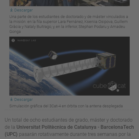
Descargar
Una parte de los estudiantes de doctorado y de máster vinculados a
la misión: en la fila superior Lara Fernánez, Kseniia Osipova, Guillem
Gràcia y Nataly Buitrago, y, en la inferior, Stephan Podaru y Amadeu
Gonga
Descargar
Simulación gráfica del 3Cat-4 en órbita con la antena desplegada
Un total de ocho estudiantes de grado, máster y doctorado
de la
Universitat Politècnica de Catalunya - BarcelonaTech
(UPC)
pasarán rotativamente durante tres semanas por la