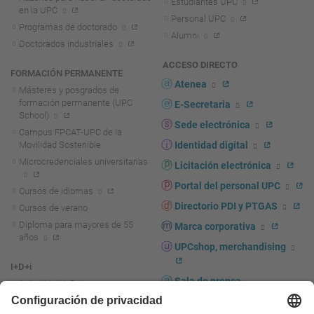
Estudiantes UPC
en la UPC
Personal UPC
Programas de doctorado
Alumni
Doctorados industriales
ACCESO DIRECTO
FORMACIÓN PERMANENTE
Atenea
Másteres y posgrados de
formación permanente (UPC
E-Secretaria
School)
Sede electrónica
Campus FPCAT-UPC de la
Movilidad Sostenible
Identidad digital
Microcredenciales universitarias
Licitación electrónica
Portal del personal UPC
Cursos de idiomas
Directorio PDI y PTGAS
Cursos de verano
Diploma para mayores de 55
Marca corporativa
años
UPCshop, merchandising
I+D+i
Sala de prensa
Actualidad I+D+I
La investigación en la UPC