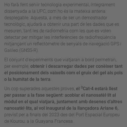
Ho farà fent servir tecnologia experimental, íntegrament
dissenyada a la UPC, com ho és la mateixa antena
desplegable. Aquesta, a més de ser un demostrador
tecnològic, ajudarà a obtenir una part de les dades que es
mesuren, tant les de radiometria com les que es volen
detectar per mitigar les interferències de radiofreqüència
mitjançant un reflectòmetre de senyals de navegació GPS i
Galileo (GNSS-R).
El conjunt d’experiments que viatjaran a bord permetran,
per exemple,
obtenir i descarregar dades per conèixer tant
el posicionament dels vaixells com el gruix del gel als pols
o la humitat de la terra
.
3
Un cop superades aquestes proves,
el
Cat-4 estarà llest
per passar a la fase següent: acoblar el nanosatèl·lit al
mòdul en el qual viatjarà, juntament amb desenes d’altres
nanosatèl·lits, al vol inaugural de la llançadora Ariane 6,
previst per a finals del 2023 des del Port Espacial Europeu
de Kourou, a la Guayana Francesa.