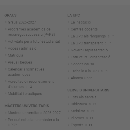
Navegació
GRAUS
LA UPC
Graus 2026-202
7
La institució
Programes acadèmics de
Centres docents
recorregut successiu (PARS)
La UPC als rànquings
Activitats per a futur estudiantat
La UPC transparent
Accés i admissió
Govern i representació
Matrícula
Estructura i organització
Preus i beques
Honoris causa
Calendari i normatives
Treballa a la UPC
acadèmiques
Aliança Unite!
Acreditació i reconeixement
d'idiomes
SERVEIS UNIVERSITARIS
Mobilitat i pràctiques
Tots els serveis
Biblioteca
MÀSTERS UNIVERSITARIS
Mobilitat
Màsters universitaris 2026-202
7
Idiomes
Per què estudiar un màster a la
UPC?
Esports