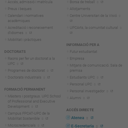
Accés, admissió i matrícula
Borsa de treball
Preus i beques
Allotjaments
Calendari i normatives
Centre Universitari de la Visió
acadèmiques
Acreditació i reconeixement
UPCArts, la comunitat cultural
d'idiomes
Mobilitat i pràctiques
INFORMACIÓ PER A
DOCTORATS
Futur estudiantat
Raons per fer un doctorat a la
Empresa
UPC
Mitjans de comunicació. Sala de
Programes de doctorat
premsa
Doctorats industrials
Estudiants UPC
Personal UPC
FORMACIÓ PERMANENT
Personal investigador
Màsters i postgraus. UPC School
Alumni
of Professional and Executive
Development
ACCÉS DIRECTE
Campus FPCAT-UPC de la
Atenea
Mobilitat Sostenible
Microcredencials
E-Secretaria