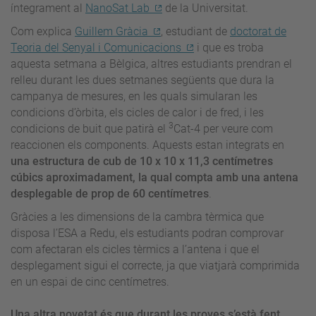
íntegrament al
NanoSat Lab
de la Universitat.
Com explica
Guillem Gràcia
, estudiant de
doctorat de
Teoria del Senyal i Comunicacions
i que es troba
aquesta setmana a Bèlgica, altres estudiants prendran el
relleu durant les dues setmanes següents que dura la
campanya de mesures, en les quals simularan les
condicions d’òrbita, els cicles de calor i de fred, i les
3
condicions de buit que patirà el
Cat-4 per veure com
reaccionen els components. Aquests estan integrats en
una estructura de cub de 10 x 10 x 11,3 centímetres
cúbics aproximadament, la qual compta amb una antena
desplegable de prop de 60 centímetres
.
Gràcies a les dimensions de la cambra tèrmica que
disposa l’ESA a Redu, els estudiants podran comprovar
com afectaran els cicles tèrmics a l’antena i que el
desplegament sigui el correcte, ja que viatjarà comprimida
en un espai de cinc centímetres.
Una altra novetat és que durant les proves s’està fent