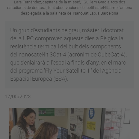
Lara Fernández, capitana de la missió, i Guillem Gràcia, tots dos
estudiants de doctorat, fent observacions del petit satèl·lit, amb l'antena
desplegada, a la sala neta del NanoSat Lab, a Barcelona
Un grup d’estudiants de grau, màster i doctorat
de la UPC comproven aquests dies a Bèlgica la
resistència tèrmica i del buit dels components
del nanosatèl·lit 3Cat-4 (acrònim de CubeCat-4),
que s’enlairarà a l’espai a finals d’any, en el marc
del programa 'Fly Your Satellite! II' de l’Agència
Espacial Europea (ESA).
17/05/2023