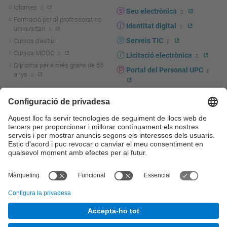
Idiomes
Seu electrònica
Formació per al professorat no
Identitat digital
universitari
Serveis TIC
Cursos d'estiu
Cursos MOOC
Licitació electrònica
Diploma per a més grans de 55
Portal del Personal UPC
anys
Directori PDI i PTGAS
R+D+I
Actualitat R+D+I
Marca corporativa
La recerca a la UPC
UPCshop, marxandatge
La transferència, l'emprenedoria i
Sala de premsa
la innovació a la UPC
Foment i suport a la recerca
Seguretat i salut
Foment i suport a la
Autoprotecció i emergències
transferència, l'emprenedoria i la
innovació
Serveis per a empreses
Serveis Cientificotècnics