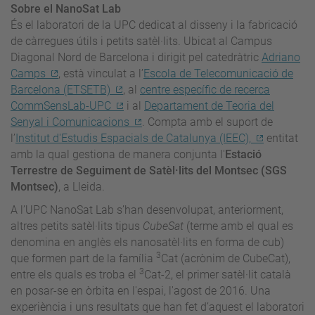
Sobre el NanoSat Lab
És el laboratori de la UPC dedicat al disseny i la fabricació
de càrregues útils i petits satèl·lits. Ubicat al Campus
Diagonal Nord de Barcelona i dirigit pel catedràtric
Adriano
Camps
, està vinculat a l’
Escola de Telecomunicació de
Barcelona (ETSETB)
, al
centre específic de recerca
CommSensLab-UPC
i al
Departament de Teoria del
Senyal i Comunicacions
. Compta amb el suport de
l’
Institut d'Estudis Espacials de Catalunya (IEEC),
entitat
amb la qual gestiona de manera conjunta l'
Estació
Terrestre de Seguiment de Satèl·lits del Montsec (SGS
Montsec)
, a Lleida.
A l’UPC NanoSat Lab s’han desenvolupat, anteriorment,
altres petits satèl·lits tipus
CubeSat
(terme amb el qual es
denomina en anglès els nanosatèl·lits en forma de cub)
3
que formen part de la família
Cat (acrònim de CubeCat),
3
entre els quals es troba el
Cat-2, el primer satèl·lit català
en posar-se en òrbita en l'espai, l'agost de 2016. Una
experiència i uns resultats que han fet d’aquest el laboratori