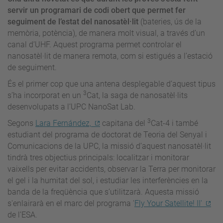
servir un programari de codi obert que permet fer
seguiment de l’estat del nanosatèl·lit
(bateries, ús de la
memòria, potència), de manera molt visual, a través d’un
canal d’UHF. Aquest programa permet controlar el
nanosatèl·lit de manera remota, com si estigués a l’estació
de seguiment.
És el primer cop que una antena desplegable d’aquest tipus
3
s’ha incorporat en un
Cat, la saga de nanosatèl·lits
desenvolupats a l’UPC NanoSat Lab.
3
Segons
Lara Fernández,
capitana del
Cat-4 i també
estudiant del programa de doctorat de Teoria del Senyal i
Comunicacions de la UPC, la missió d’aquest nanosatèl·lit
tindrà tres objectius principals: localitzar i monitorar
vaixells per evitar accidents, observar la Terra per monitorar
el gel i la humitat del sol, i estudiar les interferències en la
banda de la freqüència que s’utilitzarà. Aquesta missió
s'enlairarà en el marc del programa '
Fly Your Satellite! II'
de l’ESA.