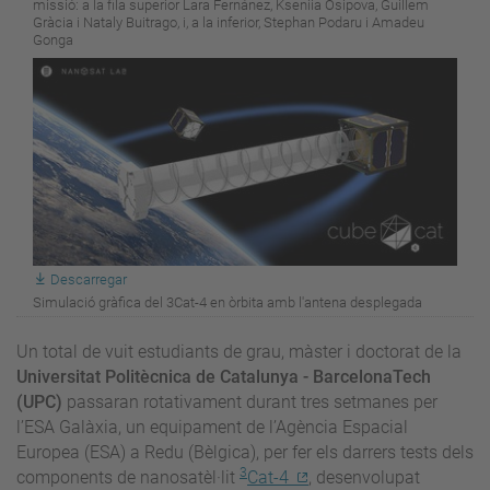
missió: a la fila superior Lara Fernánez, Kseniia Osipova, Guillem
Gràcia i Nataly Buitrago, i, a la inferior, Stephan Podaru i Amadeu
Gonga
Descarregar
Simulació gràfica del 3Cat-4 en òrbita amb l'antena desplegada
Un total de vuit estudiants de grau, màster i doctorat de la
Universitat Politècnica de Catalunya - BarcelonaTech
(UPC)
passaran rotativament durant tres setmanes per
l’ESA Galàxia, un equipament de l’Agència Espacial
Europea (ESA) a Redu (Bèlgica), per fer els darrers tests dels
3
components de nanosatèl·lit
Cat-4
, desenvolupat