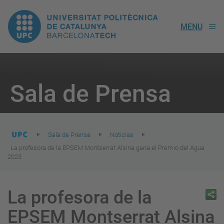
UPC.
MENU
Universitat
Politècnica
You
are
Sala de Prensa
here:
de
Catalunya
Sala de Prensa
Noticias
La profesora de la EPSEM Montserrat Alsina gana el Premio del Agua
2023
La profesora de la
EPSEM Montserrat Alsina