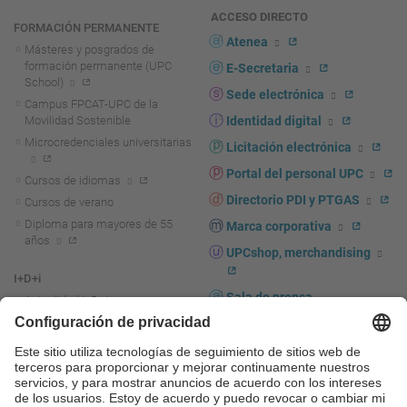
ACCESO DIRECTO
FORMACIÓN PERMANENTE
Atenea
Másteres y posgrados de
formación permanente (UPC
E-Secretaria
School)
Sede electrónica
Campus FPCAT-UPC de la
Movilidad Sostenible
Identidad digital
Microcredenciales universitarias
Licitación electrónica
Portal del personal UPC
Cursos de idiomas
Directorio PDI y PTGAS
Cursos de verano
Diploma para mayores de 55
Marca corporativa
años
UPCshop, merchandising
I+D+i
Sala de prensa
Actualidad I+D+I
La investigación en la UPC
Fomento y apoyo a la
investigación
La transferencia, el
emprendimiento y la innovación