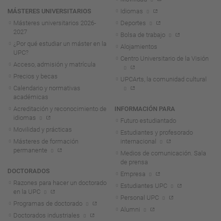
MÁSTERES UNIVERSITARIOS
Idiomas
Másteres universitarios 2026-
Deportes
2027
Bolsa de trabajo
¿Por qué estudiar un máster en la
Alojamientos
UPC?
Centro Universitario de la Visión
Acceso, admisión y matrícula
Precios y becas
UPCArts, la comunidad cultural
Calendario y normativas
académicas
Acreditación y reconocimiento de
INFORMACIÓN PARA
idiomas
Futuro estudiantado
Movilidad y prácticas
Estudiantes y profesorado
Másteres de formación
internacional
permanente
Medios de comunicación. Sala
de prensa
DOCTORADOS
Empresa
Razones para hacer un doctorado
Estudiantes UPC
en la UPC
Personal UPC
Programas de doctorado
Alumni
Doctorados industriales