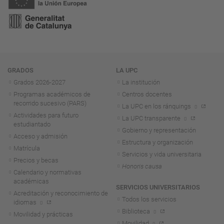
Navegación
GRADOS
LA UPC
Grados 2026-2027
La institución
Programas académicos de
Centros docentes
recorrido sucesivo (PARS)
La UPC en los ránquings
Actividades para futuro
La UPC transparente
estudiantado
Gobierno y representación
Acceso y admisión
Estructura y organización
Matrícula
Servicios y vida universitaria
Precios y becas
Honoris causa
Calendario y normativas
académicas
SERVICIOS UNIVERSITARIOS
Acreditación y reconocimiento de
Todos los servicios
idiomas
Biblioteca
Movilidad y prácticas
Movilidad