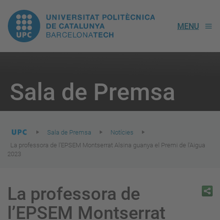
UPC.
MENU
Universitat
Politècnica
You
are
Sala de Premsa
here:
de
Catalunya
Sala de Premsa
Notícies
La professora de l’EPSEM Montserrat Alsina guanya el Premi de l’Aigua
2023
La professora de
l’EPSEM Montserrat