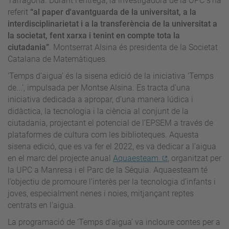
Tarragona. Durant l’entrega, la investigadora de la UPC s’ha
referit
“al paper d'avantguarda de la universitat, a la
interdisciplinarietat i a la transferència de la universitat a
la societat, fent xarxa i tenint en compte tota la
ciutadania”
. Montserrat Alsina és presidenta de la Societat
Catalana de Matemàtiques.
‘Temps d’aigua’ és la sisena edició de la iniciativa ‘Temps
de...’, impulsada per Montse Alsina. Es tracta d’una
iniciativa dedicada a apropar, d’una manera lúdica i
didàctica, la tecnologia i la ciència al conjunt de la
ciutadania, projectant el potencial de l’EPSEM a través de
plataformes de cultura com les biblioteques. Aquesta
sisena edició, que es va fer el 2022, es va dedicar a l’aigua
en el marc del projecte anual
Aquaesteam
, organitzat per
la UPC a Manresa i el Parc de la Séquia. Aquaesteam té
l’objectiu de promoure l’interès per la tecnologia d’infants i
joves, especialment nenes i noies, mitjançant reptes
centrats en l'aigua.
La programació de ‘Temps d’aigua’ va incloure contes per a