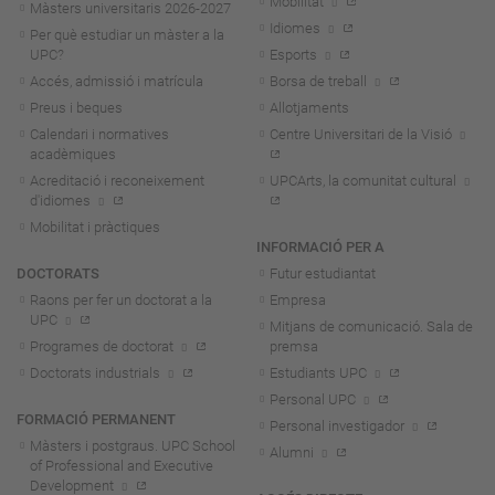
Mobilitat
Màsters universitaris 2026-202
7
Idiomes
Per què estudiar un màster a la
UPC?
Esports
Accés, admissió i matrícula
Borsa de treball
Preus i beques
Allotjaments
Calendari i normatives
Centre Universitari de la Visió
acadèmiques
Acreditació i reconeixement
UPCArts, la comunitat cultural
d'idiomes
Mobilitat i pràctiques
INFORMACIÓ PER A
DOCTORATS
Futur estudiantat
Raons per fer un doctorat a la
Empresa
UPC
Mitjans de comunicació. Sala de
Programes de doctorat
premsa
Doctorats industrials
Estudiants UPC
Personal UPC
FORMACIÓ PERMANENT
Personal investigador
Màsters i postgraus. UPC School
Alumni
of Professional and Executive
Development