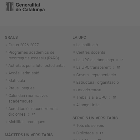
Navegació
GRAUS
LA UPC
Graus 2026-202
7
La institució
Programes acadèmics de
Centres docents
recorregut successiu (PARS)
La UPC als rànquings
Activitats per a futur estudiantat
La UPC transparent
Accés i admissió
Govern i representació
Matrícula
Estructura i organització
Preus i beques
Honoris causa
Calendari i normatives
Treballa a la UPC
acadèmiques
Aliança Unite!
Acreditació i reconeixement
d'idiomes
SERVEIS UNIVERSITARIS
Mobilitat i pràctiques
Tots els serveis
Biblioteca
MÀSTERS UNIVERSITARIS