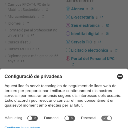
ACCÉS DIRECTE
Campus FPCAT-UPC de la
Atenea
Mobilitat Sostenible
Microcredencials
E-Secretaria
Idiomes
Seu electrònica
Formació per al professorat no
Identitat digital
universitari
Serveis TIC
Cursos d'estiu
Cursos MOOC
Licitació electrònica
Diploma per a més grans de 55
Portal del Personal UPC
anys
Directori PDI i PTGAS
R+D+I
Actualitat R+D+I
Marca corporativa
La recerca a la UPC
UPCshop, marxandatge
La transferència, l'emprenedoria i
Sala de premsa
la innovació a la UPC
Foment i suport a la recerca
Seguretat i salut
Foment i suport a la
Autoprotecció i emergències
transferència, l'emprenedoria i la
innovació