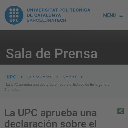
UPC.
MENU
Universitat
Politècnica
You
are
Sala de Prensa
here:
de
Catalunya
Sala de Prensa
Noticias
La UPC aprueba una declaración sobre el Estado de Emergencia
Climática
La UPC aprueba una
declaración sobre el