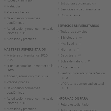
Acceso y admisión
Estructura y organización
Matrícula
Servicios y vida universitaria
Precios y becas
Honoris causa
Calendario y normativas
académicas
SERVICIOS UNIVERSITARIOS
Acreditación y reconocimiento de
Todos los servicios
idiomas
Biblioteca
Movilidad y prácticas
Movilidad
MÁSTERES UNIVERSITARIOS
Idiomas
Másteres universitarios 2026-
Deportes
2027
Bolsa de trabajo
¿Por qué estudiar un máster en la
Alojamientos
UPC?
Centro Universitario de la Visión
Acceso, admisión y matrícula
Precios y becas
UPCArts, la comunidad cultural
Calendario y normativas
académicas
Acreditación y reconocimiento de
INFORMACIÓN PARA
idiomas
Futuro estudiantado
Movilidad y prácticas
Estudiantes y profesorado