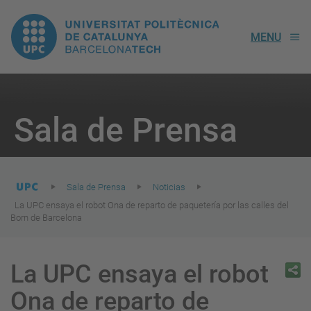
UPC.
MENU
Universitat
Politècnica
You
are
Sala de Prensa
here:
de
Catalunya
Sala de Prensa
Noticias
La UPC ensaya el robot Ona de reparto de paquetería por las calles del
Born de Barcelona
La UPC ensaya el robot
Ona de reparto de