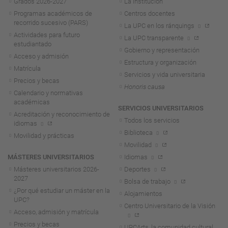
Grados 2026-2027
La institución
Programas académicos de
Centros docentes
recorrido sucesivo (PARS)
La UPC en los ránquings
Actividades para futuro
La UPC transparente
estudiantado
Gobierno y representación
Acceso y admisión
Estructura y organización
Matrícula
Servicios y vida universitaria
Precios y becas
Honoris causa
Calendario y normativas
académicas
SERVICIOS UNIVERSITARIOS
Acreditación y reconocimiento de
Todos los servicios
idiomas
Biblioteca
Movilidad y prácticas
Movilidad
MÁSTERES UNIVERSITARIOS
Idiomas
Másteres universitarios 2026-
Deportes
2027
Bolsa de trabajo
¿Por qué estudiar un máster en la
Alojamientos
UPC?
Centro Universitario de la Visión
Acceso, admisión y matrícula
Precios y becas
UPCArts, la comunidad cultural