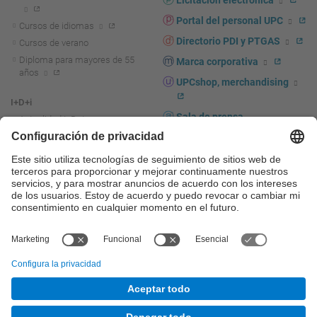
Licitación electrónica
Portal del personal UPC
Cursos de idiomas
Directorio PDI y PTGAS
Cursos de verano
Diploma para mayores de 55
Marca corporativa
años
UPCshop, merchandising
I+D+i
Sala de prensa
Actualidad I+D+I
La investigación en la UPC
Fomento y apoyo a la
investigación
La transferencia, el
emprendimiento y la innovación
en la UPC
Fomento y apoyo a la
transferencia, el emprendimiento
y la innovación
Servicios a las empresas
Servicios Científico-técnicos