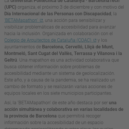
La
Universitat Politècnica de Catalunya · BarcelonaTech
(UPC)
organiza, el próximo 3 de diciembre y con motivo del
Día Internacional de las Personas con Discapacidad
, la
‘BETAMapathon’
, una acción para sensibilizar y
visibilizar problemáticas de accesibilidad para avanzar
hacia la inclusión. Organizada en colaboración con el
Colegio de Arquitectos de Cataluña (COAC)
y los
ayuntamientos de
Barcelona, Cervelló, Lliçà de Munt,
Montmeló, Sant Cugat del Vallès, Terrassa y Vilanova i la
Geltrú
. Una
mapathon
es una actividad colaborativa que
busca obtener información sobre problemas de
accesibilidad mediante un sistema de geolocalización.
Este año, y a causa de la pandemia, se ha realizado un
cambio de formato y se realizarán varias acciones de
equipos locales en los siete municipios participantes.
Así, la ‘BETAMapathon' de este año destaca por ser
una
acción simultánea y colaborativa en varias localidades de
la provincia de Barcelona
que permitirá recoger
información sobre la accesibilidad de un espacio