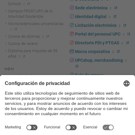
School)
Sede electrónica
Campus FPCAT-UPC de la
Movilidad Sostenible
Identidad digital
Microcredenciales universitarias
Licitación electrónica
Portal del personal UPC
Cursos de idiomas
Directorio PDI y PTGAS
Cursos de verano
Diploma para mayores de 55
Marca corporativa
años
UPCshop, merchandising
I+D+i
Sala de prensa
Actualidad I+D+I
La investigación en la UPC
Fomento y apoyo a la
investigación
La transferencia, el
emprendimiento y la innovación
en la UPC
Fomento y apoyo a la
transferencia, el emprendimiento
y la innovación