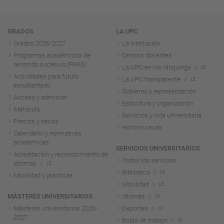
Navegación
GRADOS
LA UPC
Grados 2026-2027
La institución
Programas académicos de
Centros docentes
recorrido sucesivo (PARS)
La UPC en los ránquings
Actividades para futuro
La UPC transparente
estudiantado
Gobierno y representación
Acceso y admisión
Estructura y organización
Matrícula
Servicios y vida universitaria
Precios y becas
Honoris causa
Calendario y normativas
académicas
SERVICIOS UNIVERSITARIOS
Acreditación y reconocimiento de
Todos los servicios
idiomas
Biblioteca
Movilidad y prácticas
Movilidad
MÁSTERES UNIVERSITARIOS
Idiomas
Másteres universitarios 2026-
Deportes
2027
Bolsa de trabajo