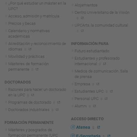
¿Por qué estudiar un máster en la
Alojamientos
UPC?
Centro Universitario de la Visión
Acceso, admisión y matrícula
Precios y becas
UPCArts, la comunidad cultural
Calendario y normativas
académicas
Acreditación y reconocimiento de
INFORMACIÓN PARA
idiomas
Futuro estudiantado
Movilidad y prácticas
Estudiantes y profesorado
Másteres de formación
internacional
permanente
Medios de comunicación. Sala
de prensa
DOCTORADOS
Empresa
Razones para hacer un doctorado
Estudiantes UPC
en la UPC
Personal UPC
Programas de doctorado
Alumni
Doctorados industriales
ACCESO DIRECTO
FORMACIÓN PERMANENTE
Atenea
Másteres y posgrados de
formación permanente (UPC
E-Secretaria