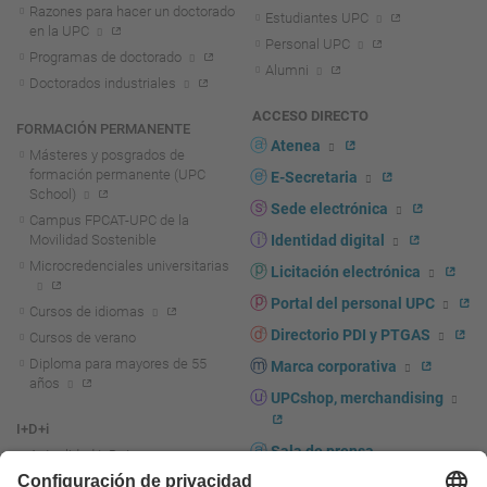
Razones para hacer un doctorado
Estudiantes UPC
en la UPC
Personal UPC
Programas de doctorado
Alumni
Doctorados industriales
ACCESO DIRECTO
FORMACIÓN PERMANENTE
Atenea
Másteres y posgrados de
formación permanente (UPC
E-Secretaria
School)
Sede electrónica
Campus FPCAT-UPC de la
Movilidad Sostenible
Identidad digital
Microcredenciales universitarias
Licitación electrónica
Portal del personal UPC
Cursos de idiomas
Directorio PDI y PTGAS
Cursos de verano
Diploma para mayores de 55
Marca corporativa
años
UPCshop, merchandising
I+D+i
Sala de prensa
Actualidad I+D+I
La investigación en la UPC