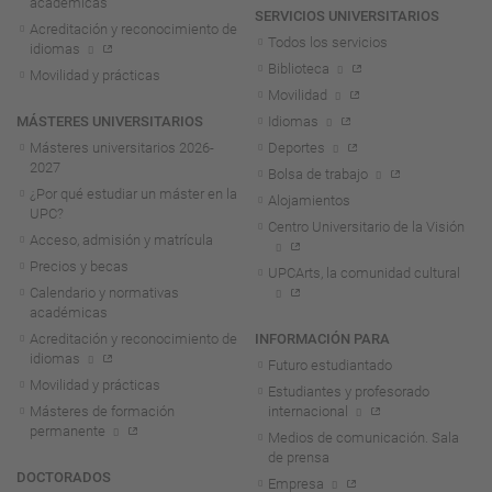
académicas
SERVICIOS UNIVERSITARIOS
Acreditación y reconocimiento de
Todos los servicios
idiomas
Biblioteca
Movilidad y prácticas
Movilidad
MÁSTERES UNIVERSITARIOS
Idiomas
Másteres universitarios 2026-
Deportes
2027
Bolsa de trabajo
¿Por qué estudiar un máster en la
Alojamientos
UPC?
Centro Universitario de la Visión
Acceso, admisión y matrícula
Precios y becas
UPCArts, la comunidad cultural
Calendario y normativas
académicas
Acreditación y reconocimiento de
INFORMACIÓN PARA
idiomas
Futuro estudiantado
Movilidad y prácticas
Estudiantes y profesorado
Másteres de formación
internacional
permanente
Medios de comunicación. Sala
de prensa
DOCTORADOS
Empresa