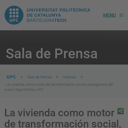
UPC.
MENU
Universitat
Politècnica
You
are
Sala de Prensa
here:
de
Catalunya
Sala de Prensa
Noticias
La vivienda como motor de transformación social, protagonista del
nuevo 'Algorrritmes UPC'
La vivienda como motor
de transformación social,