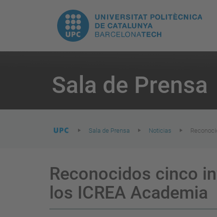
H
UPC.
N
Universitat
pr
Politècnica
You
are
Sala de Prensa
here:
de
Catalunya
Sala de Prensa
Noticias
Reconocid
Reconocidos cinco in
los ICREA Academia