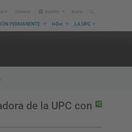
Buscar
Busca
Idioma:
ica
Contacto
Español
en
...
la
IÓN PERMANENTE
I+D+i
LA UPC
UPC
a
adora de la UPC con