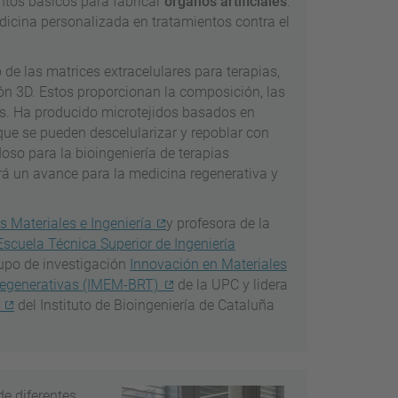
tos básicos para fabricar
órganos artificiales
.
dicina personalizada en tratamientos contra el
de las matrices extracelulares para terapias,
ón 3D. Estos proporcionan la composición, las
os. Ha producido microtejidos basados en
 que se pueden descelularizar y repoblar con
doso para la bioingeniería de terapias
rá un avance para la medicina regenerativa y
s Materiales e Ingeniería
y profesora de la
Escuela Técnica Superior de Ingeniería
rupo de investigación
Innovación en Materiales
 Regenerativas (IMEM-BRT)
de la UPC y lidera
del Instituto de Bioingeniería de Cataluña
e diferentes