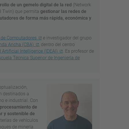
rollo de un gemelo digital de la red
(Network
al Twin) que permita
gestionar las redes de
tadores de forma más rápida, económica y
a de Computadores
e investigador del grupo
anda Ancha (CBA)
, dentro del centro
Artificial Intelligence (IDEAI)
. Es profesor de
scuela Técnica Superior de Ingeniería de
eptualización,
n destinados a
o e industrial. Con
e procesamiento de
r y sostenible de
terías de vehículos
foques de minería