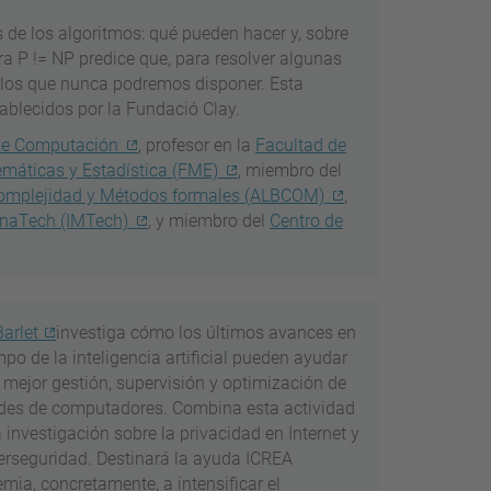
 de los algoritmos: qué pueden hacer y, sobre
a P != NP predice que, para resolver algunas
e los que nunca podremos disponer. Esta
tablecidos por la Fundació Clay.
de Computación
, profesor en la
Facultad de
máticas y Estadística (FME)
, miembro del
 Complejidad y Métodos formales (ALBCOM)
,
onaTech (IMTech)
, y miembro del
Centro de
Barlet
investiga cómo los últimos avances en
mpo de la inteligencia artificial pueden ayudar
 mejor gestión, supervisión y optimización de
edes de computadores. Combina esta actividad
 investigación sobre la privacidad en Internet y
berseguridad. Destinará la ayuda ICREA
mia, concretamente, a intensificar el