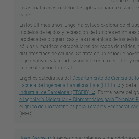
como elemen
Estas matrices y modelos los aplicará para realizar me
cáncer.
En los últimos años, Engel ha estado explorando el uso 
modelos de tejidos y recreación de tumores en impresi
propiedades bioquímicas y las mecánicas de los tejid
células y matrices extracelulares derivadas de tejidos,
distintos tipos de células. Se trata de un enfoque nove
regenerativas y la modelización de enfermedades, y se
la investigación tumoral.
Engel es catedrática del
Departamento de Ciencia de lo
Escuela de Ingeniería Barcelona Este (EEBE)
y de la
Industrial de Barcelona (ETSEIB)
. Forma parte del g
e Ingeniería Molecular – Biomateriales para Terapias
el
grupo de Biomateriales para Terapias Regenerativas
(IBEC).
Joan García
integra conocimientos y metodologías d