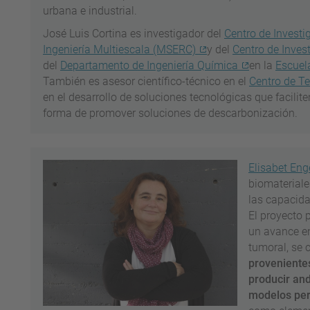
urbana e industrial.
José Luis Cortina es investigador del
Centro de Investi
Ingeniería Multiescala (MSERC)
y del
Centro de Inves
del
Departamento de Ingeniería Química
en la
Escuel
También es asesor científico-técnico en el
Centro de T
en el desarrollo de soluciones tecnológicas que facilit
forma de promover soluciones de descarbonización.
Elisabet Eng
biomateriale
las capacida
El proyecto 
un avance en
tumoral, se 
provenientes
producir and
modelos pe