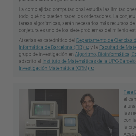
La complejidad computacional estudia las limitaciones
todo, qué no pueden hacer los ordenadores. La conjetur
tareas algorítmicas, serán necesarios más recursos d
conjetura es uno de los siete problemas del milenio es
Atserias es catedrático del
Departamento de Ciencias 
Informática de Barcelona (FIB)
y la
Facultad de Mate
grupo de investigación en
Algoritmo, Bioinformática,
adscrito al
Instituto de Matemáticas de la UPC-Barcel
Investigación Matemática (CRM)
.
Pere 
el ca
a una
las r
con la
la ci
Acade