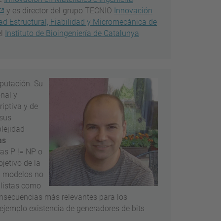
y es director del grupo TECNIO
Innovación
dad Estructural, Fiabilidad y Micromecánica de
el
Instituto de Bioingeniería de Catalunya
mputación. Su
nal y
iptiva y de
 sus
plejidad
as
as P != NP o
jetivo de la
en modelos no
alistas como
nsecuencias más relevantes para los
ejemplo existencia de generadores de bits