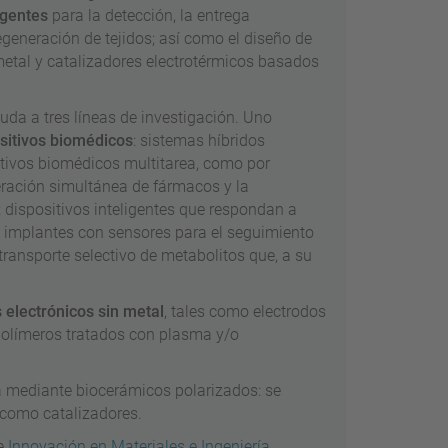
igentes
para la detección, la entrega
egeneración de tejidos; así como el diseño de
 metal y catalizadores electrotérmicos basados
yuda a tres líneas de investigación. Uno
sitivos biomédicos
: sistemas híbridos
tivos biomédicos multitarea, como por
eración simultánea de fármacos y la
; dispositivos inteligentes que respondan a
; implantes con sensores para el seguimiento
ransporte selectivo de metabolitos que, a su
 electrónicos sin metal
, tales como electrodos
 polímeros tratados con plasma y/o
ica mediante biocerámicos polarizados: se
 como catalizadores.
de
Innovación en Materiales e Ingeniería