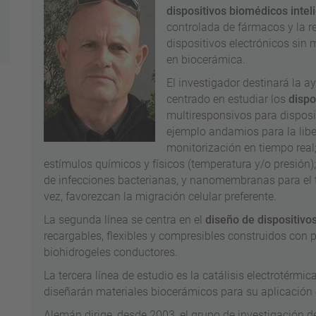
dispositivos biomédicos intel
controlada de fármacos y la r
dispositivos electrónicos sin
en biocerámica.
El investigador destinará la a
centrado en estudiar los
dispo
multiresponsivos para disposi
ejemplo andamios para la lib
monitorización en tiempo real
estímulos químicos y físicos (temperatura y/o presión)
de infecciones bacterianas, y nanomembranas para el t
vez, favorezcan la migración celular preferente.
La segunda línea se centra en el
diseño de dispositivos
recargables, flexibles y compresibles construidos con
biohidrogeles conductores.
La tercera línea de estudio es la catálisis electrotérm
diseñarán materiales biocerámicos para su aplicación
Alemán dirige, desde 2003, el grupo de investigación 