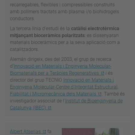
recarregables, flexibles i compressibles construïts
amb polímers tractats amb plasma i/o biohidrogels
conductors.
La tercera línia d’estudi és la
catàlisi electrotèrmica
mitjançant bioceràmics polaritzats
: es dissenyaran
materials bioceràmics per a la seva aplicació com a
catalitzadors.
Alemán dirigeix, des del 2003, el grup de recerca
d’
Innovació en Materials i Enginyeria Molecular-
Biomaterials per a Teràpies Regeneratives
i és
director del grup TECNIO
Innovació en Materials i
Enginyeria Molecular-Centre d'Integritat Estructural,
Fiabilitat i Micromecànica dels Materials
. També és
investigador associat de l'
Institut de Bioenginyeria de
Catalunya (IBEC)
.
Albert Atserias
fa