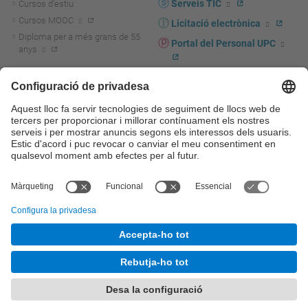
Serveis TIC
Cursos d'estiu
Cursos MOOC
Licitació electrònica
Diploma per a més grans de 55
Portal del Personal UPC
anys
Directori PDI i PTGAS
R+D+I
Actualitat R+D+I
Marca corporativa
La recerca a la UPC
UPCshop, marxandatge
La transferència, l'emprenedoria i
Sala de premsa
la innovació a la UPC
Foment i suport a la recerca
Seguretat i salut
Foment i suport a la
Autoprotecció i emergències
transferència, l'emprenedoria i la
innovació
Serveis per a empreses
Serveis Cientificotècnics
© UPC
Universitat Politècnica de Catalunya - BarcelonaTech
Contacte
Mapa del web
Accessibilitat
Avís legal