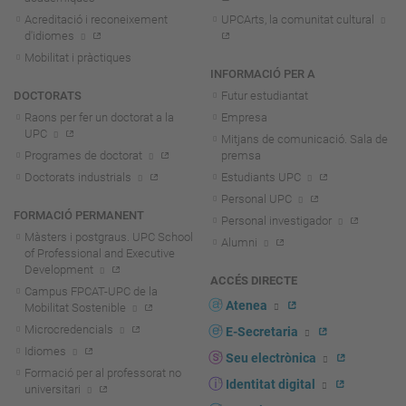
Acreditació i reconeixement
UPCArts, la comunitat cultural
d'idiomes
Mobilitat i pràctiques
INFORMACIÓ PER A
DOCTORATS
Futur estudiantat
Raons per fer un doctorat a la
Empresa
UPC
Mitjans de comunicació. Sala de
Programes de doctorat
premsa
Doctorats industrials
Estudiants UPC
Personal UPC
FORMACIÓ PERMANENT
Personal investigador
Màsters i postgraus. UPC School
Alumni
of Professional and Executive
Development
ACCÉS DIRECTE
Campus FPCAT-UPC de la
Atenea
Mobilitat Sostenible
Microcredencials
E-Secretaria
Idiomes
Seu electrònica
Formació per al professorat no
Identitat digital
universitari