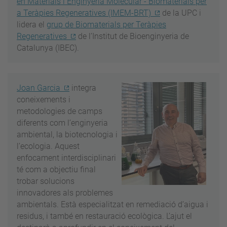
en Materials i Enginyeria Molecular - Biomaterials per
a Teràpies Regeneratives (IMEM-BRT)
de la UPC i
lidera el
grup de Biomaterials per Teràpies
Regeneratives
de l’Institut de Bioenginyeria de
Catalunya (IBEC).
Joan Garcia
integra
coneixements i
metodologies de camps
diferents com l’enginyeria
ambiental, la biotecnologia i
l’ecologia. Aquest
enfocament interdisciplinari
té com a objectiu final
trobar solucions
innovadores als problemes
ambientals. Està especialitzat en remediació d’aigua i
residus, i també en restauració ecològica. L’ajut el