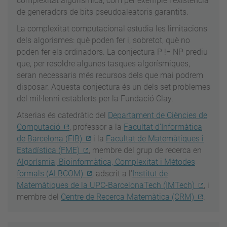
complexitat algorísmica, com per exemple l’existència
de generadors de bits pseudoaleatoris garantits.
La complexitat computacional estudia les limitacions
dels algorismes: què poden fer i, sobretot, què no
poden fer els ordinadors. La conjectura P != NP prediu
que, per resoldre algunes tasques algorísmiques,
seran necessaris més recursos dels que mai podrem
disposar. Aquesta conjectura és un dels set problemes
del mil·lenni establerts per la Fundació Clay.
Atserias és catedràtic del
Departament de Ciències de
Computació
, professor a la
Facultat d’Informàtica
de Barcelona (FIB)
i la
Facultat de Matemàtiques i
Estadística (FME)
, membre del grup de recerca en
Algorísmia, Bioinformàtica, Complexitat i Mètodes
formals (ALBCOM)
, adscrit a l'
Institut de
Matemàtiques de la UPC-BarcelonaTech (IMTech)
, i
membre del
Centre de Recerca Matemàtica (CRM)
.