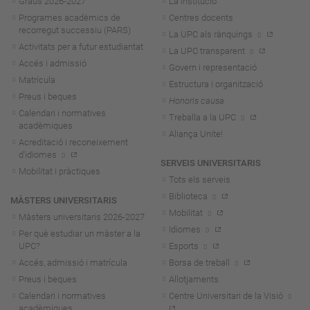
Graus 2026-202
7
La institució
Programes acadèmics de
Centres docents
recorregut successiu (PARS)
La UPC als rànquings
Activitats per a futur estudiantat
La UPC transparent
Accés i admissió
Govern i representació
Matrícula
Estructura i organització
Preus i beques
Honoris causa
Calendari i normatives
Treballa a la UPC
acadèmiques
Aliança Unite!
Acreditació i reconeixement
d'idiomes
SERVEIS UNIVERSITARIS
Mobilitat i pràctiques
Tots els serveis
Biblioteca
MÀSTERS UNIVERSITARIS
Mobilitat
Màsters universitaris 2026-202
7
Idiomes
Per què estudiar un màster a la
UPC?
Esports
Accés, admissió i matrícula
Borsa de treball
Preus i beques
Allotjaments
Calendari i normatives
Centre Universitari de la Visió
acadèmiques