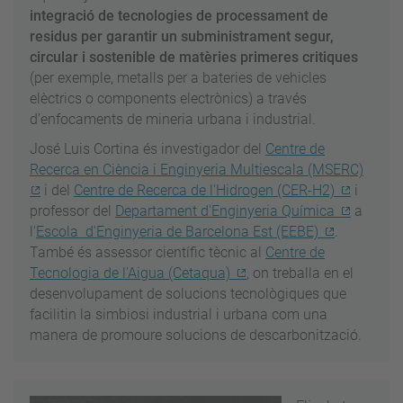
integració de tecnologies de processament de
residus per garantir un subministrament segur,
circular i sostenible de matèries primeres critiques
(per exemple, metalls per a bateries de vehicles
elèctrics o components electrònics) a través
d’enfocaments de mineria urbana i industrial.
José Luis Cortina és investigador del
Centre de
Recerca en Ciència i Enginyeria Multiescala (MSERC)
i del
Centre de Recerca de l'Hidrogen (CER-H2)
i
professor del
Departament d'Enginyeria Química
a
l'
Escola d'Enginyeria de Barcelona Est (EEBE)
.
També és assessor científic tècnic al
Centre de
Tecnologia de l'Aigua (Cetaqua)
, on treballa en el
desenvolupament de solucions tecnològiques que
facilitin la simbiosi industrial i urbana com una
manera de promoure solucions de descarbonització.