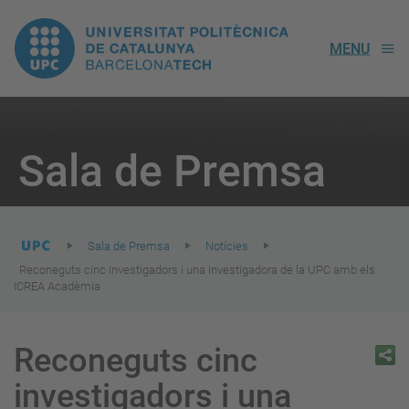
UPC.
MENU
Universitat
Politècnica
You
are
Sala de Premsa
here:
de
Catalunya
Sala de Premsa
Notícies
Reconeguts cinc investigadors i una investigadora de la UPC amb els
ICREA Acadèmia
Reconeguts cinc
investigadors i una