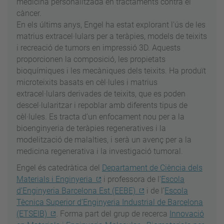
medicina personalitzada en tractaments contra el
càncer.
En els últims anys, Engel ha estat explorant l'ús de les
matrius extracel·lulars per a teràpies, models de teixits
i recreació de tumors en impressió 3D. Aquests
proporcionen la composició, les propietats
bioquímiques i les mecàniques dels teixits. Ha produït
microteixits basats en cèl·lules i matrius
extracel·lulars derivades de teixits, que es poden
descel·lularitzar i repoblar amb diferents tipus de
cèl·lules. Es tracta d’un enfocament nou per a la
bioenginyeria de teràpies regeneratives i la
modelització de malalties, i serà un avenç per a la
medicina regenerativa i la investigació tumoral.
Engel és catedràtica del
Departament de Ciència dels
Materials i Enginyeria
i professora de l'
Escola
d’Enginyeria Barcelona Est (EEBE)
i de l’
Escola
Tècnica Superior d’Enginyeria Industrial de Barcelona
(ETSEIB)
. Forma part del grup de recerca
Innovació