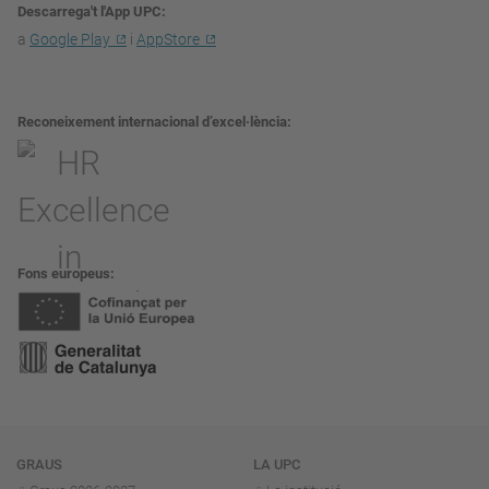
Descarrega't l'App UPC
a
Google Play
i
AppStore
Reconeixement internacional d’excel·lència
Fons europeus
Navegació
GRAUS
LA UPC