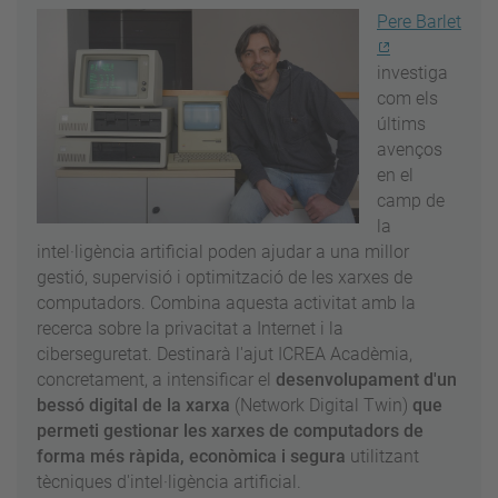
Pere Barlet
investiga
com els
últims
avenços
en el
camp de
la
intel·ligència artificial poden ajudar a una millor
gestió, supervisió i optimització de les xarxes de
computadors. Combina aquesta activitat amb la
recerca sobre la privacitat a Internet i la
ciberseguretat. Destinarà l'ajut ICREA Acadèmia,
concretament, a intensificar el
desenvolupament d'un
bessó digital de la xarxa
(Network Digital Twin)
que
permeti gestionar les xarxes de computadors de
forma més ràpida, econòmica i segura
utilitzant
tècniques d'intel·ligència artificial.