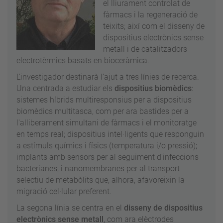
el lliurament controlat de
fàrmacs i la regeneració de
teixits; així com el disseny de
dispositius electrònics sense
metall i de catalitzadors
electrotèrmics basats en bioceràmica.
L'investigador destinarà l’ajut a tres línies de recerca.
Una centrada a estudiar els
dispositius biomèdics
:
sistemes híbrids multiresponsius per a dispositius
biomèdics multitasca, com per ara bastides per a
l'alliberament simultani de fàrmacs i el monitoratge
en temps real; dispositius intel·ligents que responguin
a estímuls químics i físics (temperatura i/o pressió);
implants amb sensors per al seguiment d'infeccions
bacterianes, i nanomembranes per al transport
selectiu de metabòlits que, alhora, afavoreixin la
migració cel·lular preferent.
La segona línia se centra en el
disseny de dispositius
electrònics sense metall
, com ara elèctrodes