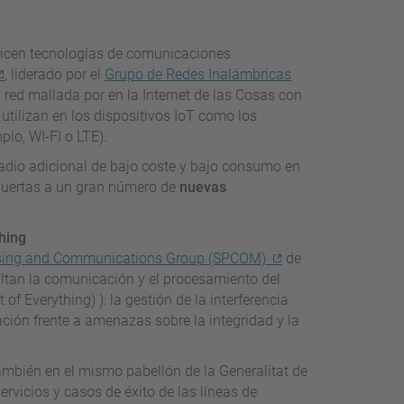
ilicen tecnologías de comunicaciones
, liderado por el
Grupo de Redes Inalámbricas
 red mallada por en la Internet de las Cosas con
utilizan en los dispositivos IoT como los
lo, WI-FI o LTE).
adio adicional de bajo coste y bajo consumo en
s puertas a un gran número de
nuevas
hing
ssing and Communications Group (SPCOM)
de
ultan la comunicación y el procesamiento del
of Everything) ): la gestión de la interferencia
ción frente a amenazas sobre la integridad y la
mbién en el mismo pabellón de la Generalitat de
rvicios y casos de éxito de las líneas de