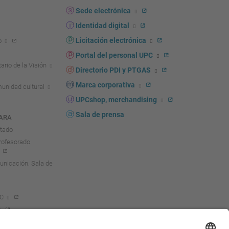
Sede electrónica
Identidad digital
Licitación electrónica
o
Portal del personal UPC
ario de la Visión
Directorio PDI y PTGAS
Marca corporativa
unidad cultural
UPCshop, merchandising
Sala de prensa
ARA
ntado
rofesorado
nicación. Sala de
PC