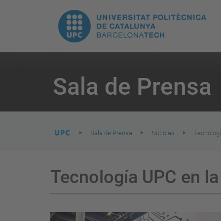
H
UPC.
N
Universitat
pr
Politècnica
You
are
Sala de Prensa
here:
de
Catalunya
Sala de Prensa
Noticias
Tecnologí
Tecnología UPC en la