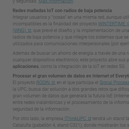
y seguridad.
Más información
.
Redes malladas IoT con radios de baja potencia
Integrar usuarios y "cosas" en una misma red, aunque ut
incompatibles es la finalidad del proyecto
WINTERTIME
(WNG)
, que prevé el diseño y la implementación de una
radios de baja potencia y que integre los sistemas que se 
utilizados para comunicaciones interpersonales (por ejemp
Además de buscar un ahorro de energía a través de una r
cualquier dispositivo electrónico, este proyecto abre su
aplicaciones
, como la integración de la IoT en redes 5G.
Procesar el gran volumen de datos en Internet of Everyt
El proyecto
RODIN
, en el que participa el
Signal Proce
la UPC, busca dar solución a dos grandes retos que dific
gran volumen de datos que generará la futura IoE (Internet 
entre redes inalámbricas y el procesamiento de la informa
seguridad de la información.
Por otro lado, la empresa
IThinkUPC
tendrá un stand ta
Cataluña (pabellón 4, stand C321), donde mostrarán los se