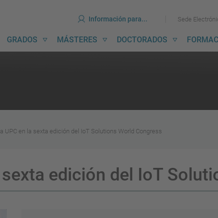
erramientas
Ir
Ir
Información para...
Sede Electrón
al
al
contenido
menú
avegación
GRADOS
MÁSTERES
DOCTORADOS
FORMAC
incipal
a UPC en la sexta edición del IoT Solutions World Congress
 sexta edición del IoT Solu