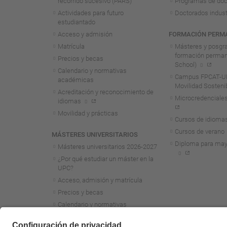
recorrido sucesivo (PARS)
Programas de doc
Actividades para futuro
Doctorados indust
estudiantado
Acceso y admisión
FORMACIÓN PERM
Matrícula
Másteres y posgr
formación perma
Precios y becas
School)
Calendario y normativas
Campus FPCAT-UP
académicas
Movilidad Sosteni
Acreditación y reconocimiento de
Microcredenciales
idiomas
Movilidad y prácticas
Cursos de idioma
Cursos de verano
MÁSTERES UNIVERSITARIOS
Diploma para may
Másteres universitarios 2026-2027
¿Por qué estudiar un máster en la
UPC?
Acceso, admisión y matrícula
Precios y becas
Calendario y normativas
académicas
Acreditación y reconocimiento de