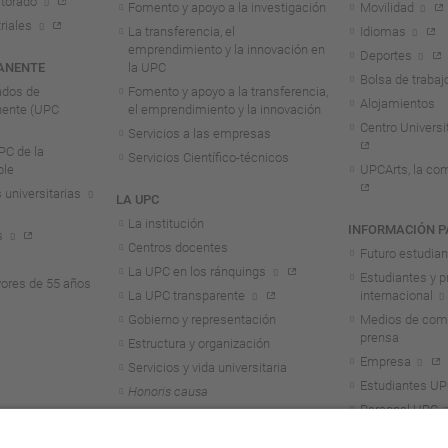
torado
Fomento y apoyo a la investigación
Movilidad
riales
La transferencia, el
Idiomas
emprendimiento y la innovación en
Deportes
ANENTE
la UPC
Bolsa de trabaj
ados de
Fomento y apoyo a la transferencia,
Alojamientos
nente (UPC
el emprendimiento y la innovación
Centro Universit
Servicios a las empresas
C de la
Servicios Científico-técnicos
ble
UPCArts, la com
 universitarias
LA UPC
La institución
INFORMACIÓN P
s
Centros docentes
Futuro estudia
La UPC en los ránquings
Estudiantes y p
ores de 55 años
La UPC transparente
internacional
Gobierno y representación
Medios de comu
prensa
Estructura y organización
Empresa
Servicios y vida universitaria
Estudiantes U
Honoris causa
Personal UPC
Alumni