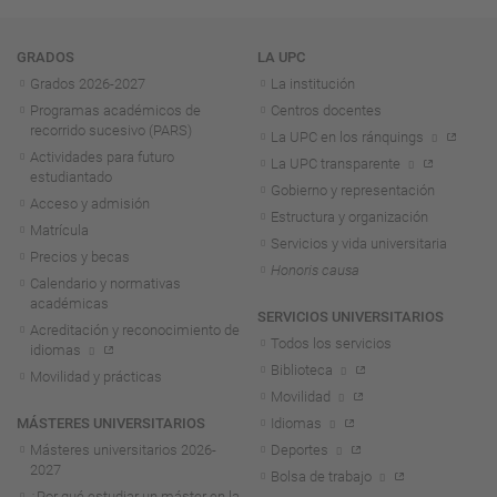
Navegación
GRADOS
LA UPC
Grados 2026-2027
La institución
Programas académicos de
Centros docentes
recorrido sucesivo (PARS)
La UPC en los ránquings
Actividades para futuro
La UPC transparente
estudiantado
Gobierno y representación
Acceso y admisión
Estructura y organización
Matrícula
Servicios y vida universitaria
Precios y becas
Honoris causa
Calendario y normativas
académicas
SERVICIOS UNIVERSITARIOS
Acreditación y reconocimiento de
Todos los servicios
idiomas
Biblioteca
Movilidad y prácticas
Movilidad
MÁSTERES UNIVERSITARIOS
Idiomas
Másteres universitarios 2026-
Deportes
2027
Bolsa de trabajo
¿Por qué estudiar un máster en la