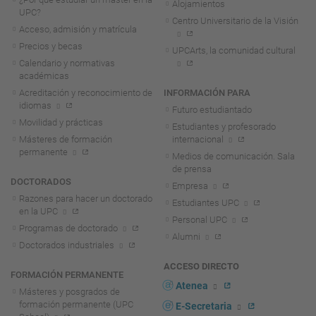
Alojamientos
UPC?
Centro Universitario de la Visión
Acceso, admisión y matrícula
Precios y becas
UPCArts, la comunidad cultural
Calendario y normativas
académicas
Acreditación y reconocimiento de
INFORMACIÓN PARA
idiomas
Futuro estudiantado
Movilidad y prácticas
Estudiantes y profesorado
Másteres de formación
internacional
permanente
Medios de comunicación. Sala
de prensa
DOCTORADOS
Empresa
Razones para hacer un doctorado
Estudiantes UPC
en la UPC
Personal UPC
Programas de doctorado
Alumni
Doctorados industriales
ACCESO DIRECTO
FORMACIÓN PERMANENTE
Atenea
Másteres y posgrados de
formación permanente (UPC
E-Secretaria