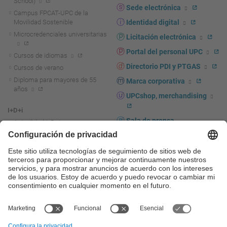
School)
Sede electrónica
Campus FPCAT-UPC de la
Movilidad Sostenible
Identidad digital
Microcredenciales universitarias
Licitación electrónica
Portal del personal UPC
Cursos de idiomas
Directorio PDI y PTGAS
Cursos de verano
Diploma para mayores de 55
Marca corporativa
años
UPCshop, merchandising
I+D+i
Sala de prensa
Actualidad I+D+I
La investigación en la UPC
Fomento y apoyo a la
investigación
La transferencia, el
emprendimiento y la innovación
en la UPC
Fomento y apoyo a la
transferencia, el emprendimiento
y la innovación