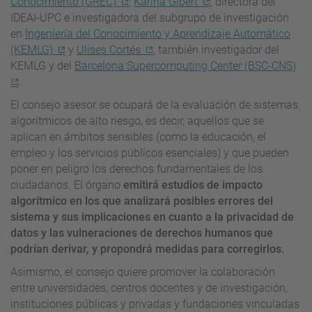
Conocimiento (GREC)
;
Karina Gibert
, directora del
IDEAI-UPC e investigadora del subgrupo de investigación
en
Ingeniería del Conocimiento y Aprendizaje Automático
(KEMLG)
y
Ulises Cortés
, también investigador del
KEMLG y del
Barcelona Supercomputing Center (BSC-CNS)
.
El consejo asesor se ocupará de la evaluación de sistemas
algorítmicos de alto riesgo, es decir, aquellos que se
aplican en ámbitos sensibles (como la educación, el
empleo y los servicios públicos esenciales) y que pueden
poner en peligro los derechos fundamentales de los
ciudadanos. El órgano
emitirá estudios de impacto
algorítmico en los que analizará posibles errores del
sistema y sus implicaciones en cuanto a la privacidad de
datos y las vulneraciones de derechos humanos que
podrían derivar, y propondrá medidas para corregirlos.
Asimismo, el consejo quiere promover la colaboración
entre universidades, centros docentes y de investigación,
instituciones públicas y privadas y fundaciones vinculadas