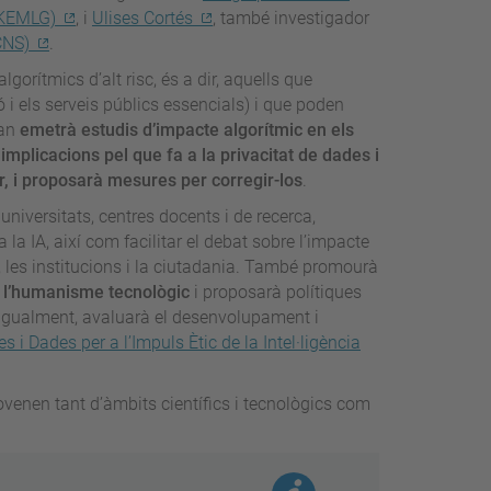
(KEMLG)
, i
Ulises Cortés
, també investigador
CNS)
.
gorítmics d’alt risc, és a dir, aquells que
 i els serveis públics essencials) i que poden
gan
emetrà estudis d’impacte algorítmic en els
implicacions pel que fa a la privacitat de dades i
, i proposarà mesures per corregir-los
.
universitats, centres docents i de recerca,
 la IA, així com facilitar el debat sobre l’impacte
 les institucions i la ciutadania. També promourà
e l’humanisme tecnològic
i proposarà polítiques
 Igualment, avaluarà el desenvolupament i
 i Dades per a l’Impuls Ètic de la Intel·ligència
ovenen tant d’àmbits científics i tecnològics com