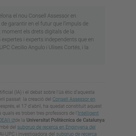
rcelona el nou Consell Assessor en
ha de garantir en el futur que l’impuls de
 moment els drets digitals de la
5 expertes i experts independents que en
UPC Cecilio Angulo i Ulises Cortés, i la
ficial (IA) i el debat sobre l’ús ètic d’aquesta
ril passat la creació del
Consell Assessor en
esprés, el 17 d'abril, ha quedat constituït aquest
s quals es troben tres professors de l’
Intelligent
IDEAI)
de la
Universitat Politècnica de Catalunya
ambé del
subgrup de recerca en Enginyeria del
DEAI-UPC i investigadora del
subgrup de recerca