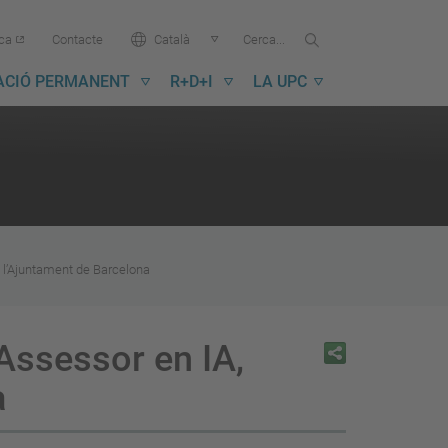
Cercar...
Cerca
Idioma:
ica
Contacte
Català
a
la
ACIÓ PERMANENT
R+D+I
LA UPC
UPC
e l’Ajuntament de Barcelona
Assessor en IA,
a