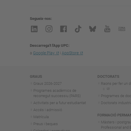
Segueix-nos
Descarrega't l'App UPC
a
Google Play
i
AppStore
Navegació
GRAUS
DOCTORATS
Graus 2026-202
7
Raons per fer un d
Programes acadèmics de
recorregut successiu (PARS)
Programes de doc
Activitats per a futur estudiantat
Doctorats industri
Accés i admissió
FORMACIÓ PERMA
Matrícula
Màsters i postgra
Preus i beques
Professional and 
Calendari i normatives