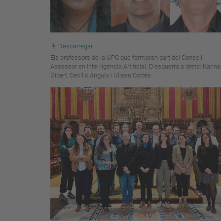
Descarregar
Els professors de la UPC que formaran part del Consell
Assessor en Intel·ligència Artificial. D'esquerra a dreta: Karina
Gibert, Cecilio Angulo i Ulises Cortés