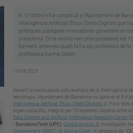
El 17 d'abril s'ha constituït a l’Ajuntament de Ba
Intel·ligència Artificial, Ètica i Drets Digitals que 
polítiques públiques innovadores garanteixi en tot
ciutadania. En la sessió han pres possessió les 1
forment, entre els quals hi ha els professors de la 
professora Karina Gibert.
13/04/2023
Davant la preocupació pels avenços de la Intel·ligència Arti
tecnologia, l’Ajuntament de Barcelona va aprovar el 8 d'ab
Intel·ligència Artificial, Ètica i Drets Digitals
. Pocs dies d
òrgan consultiu, integrat per 15 expertes i experts entre el
Data Science and Artificial Intelligence Research Center (
- BarcelonaTech (UPC)
:
Cecilio Angulo
, investigador t
Coneixement (GREC)
;
Karina Gibert
, directora del I