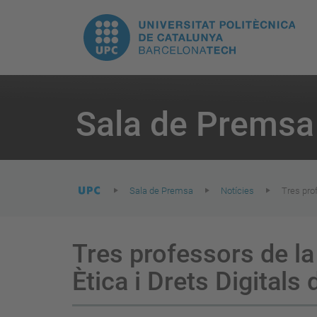
E
UPC.
N
Universitat
pr
Politècnica
You
are
Sala de Premsa
here:
de
Catalunya
Sala de Premsa
Notícies
Tres pro
Tres professors de l
Ètica i Drets Digitals