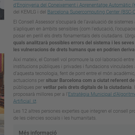
d'Enginyeria del Coneixement i Aprenentatge Automàtic 
del KEMLG i del
Barcelona Supercomputing Center (BSC-
El Consell Assessor s’ocuparà de l’avaluació de sistemes al
s’apliquen en àmbits sensibles (com l’educació, l’ocupació
posar en perill els drets fonamentals dels ciutadans. L’òr
quals analitzarà possibles errors del sistema i les seves 
les vulneracions de drets humans que en podrien derivar
Així mateix, el Consell vol promoure la col·laboració entre 
institucions públiques i privades i fundacions vinculades a
d’aquesta tecnologia, fent de pont entre el món acadèmic,
actuacions per
situar Barcelona com a ciutat referent d
públiques per
vetllar pels drets digitals de la ciutadania
.
proposarà millores per a l’
Estratègia Municipal d’Algoritmes
Artificial
.
Les 12 altres persones expertes que integren el consell pr
de les ciències socials i les humanitats.
Més informació