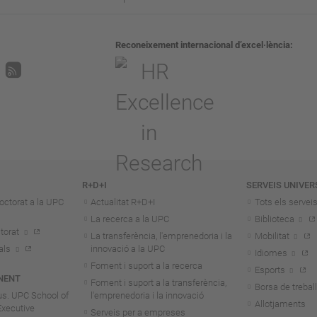
Reconeixement internacional d’excel·lència
R+D+I
SERVEIS UNIVER
octorat a la UPC
Actualitat R+D+I
Tots els servei
La recerca a la UPC
Biblioteca
torat
La transferència, l'emprenedoria i la
Mobilitat
als
innovació a la UPC
Idiomes
Foment i suport a la recerca
Esports
NENT
Foment i suport a la transferència,
Borsa de treball
us. UPC School of
l'emprenedoria i la innovació
Allotjaments
Executive
Serveis per a empreses