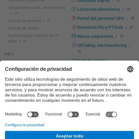
Movilidad Sostenible
Identidad digital
Microcredenciales universitarias
Licitación electrónica
Portal del personal UPC
Cursos de idiomas
Directorio PDI y PTGAS
Cursos de verano
Diploma para mayores de 55
Marca corporativa
años
UPCshop, merchandising
I+D+i
Sala de prensa
Actualidad I+D+I
La investigación en la UPC
Fomento y apoyo a la
investigación
La transferencia, el
emprendimiento y la innovación
en la UPC
Fomento y apoyo a la
transferencia, el emprendimiento
y la innovación
Servicios a las empresas
Servicios Científico-técnicos