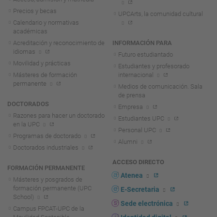
Precios y becas
UPCArts, la comunidad cultural
Calendario y normativas
académicas
Acreditación y reconocimiento de
INFORMACIÓN PARA
idiomas
Futuro estudiantado
Movilidad y prácticas
Estudiantes y profesorado
Másteres de formación
internacional
permanente
Medios de comunicación. Sala
de prensa
DOCTORADOS
Empresa
Razones para hacer un doctorado
Estudiantes UPC
en la UPC
Personal UPC
Programas de doctorado
Alumni
Doctorados industriales
ACCESO DIRECTO
FORMACIÓN PERMANENTE
Atenea
Másteres y posgrados de
formación permanente (UPC
E-Secretaria
School)
Sede electrónica
Campus FPCAT-UPC de la