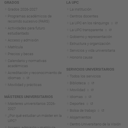
Navegación
GRADOS
LA UPC
Grados 2026-2027
La institución
Programas académicos de
Centros docentes
recorrido sucesivo (PARS)
La UPC en los ránquings
Actividades para futuro
La UPC transparente
estudiantado
Gobierno y representación
Acceso y admisión
Estructura y organización
Matrícula
Servicios y vida universitaria
Precios y becas
Honoris causa
Calendario y normativas
académicas
SERVICIOS UNIVERSITARIOS
Acreditación y reconocimiento de
Todos los servicios
idiomas
Biblioteca
Movilidad y prácticas
Movilidad
MÁSTERES UNIVERSITARIOS
Idiomas
Másteres universitarios 2026-
Deportes
2027
Bolsa de trabajo
¿Por qué estudiar un máster en la
Alojamientos
UPC?
Centro Universitario de la Visión
Acceso, admisión y matrícula