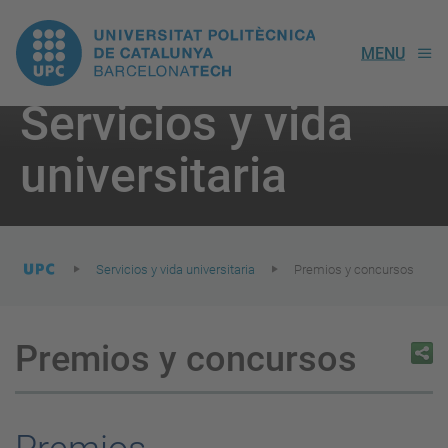
UPC.
MENU
Universitat
Servicios y vida
Politècnica
You
are
universitaria
here:
de
Catalunya
Servicios y vida universitaria
Premios y concursos
Premios y concursos