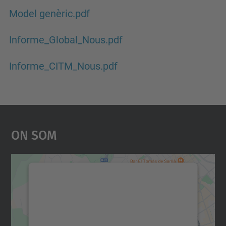
Model genèric.pdf
Informe_Global_Nous.pdf
Informe_CITM_Nous.pdf
On Som
Necessitem el vostre
consentiment per carregar el
servei Google Maps!
Utilitzem un servei de tercers per incrustar