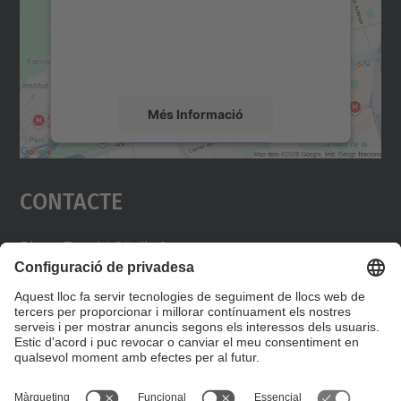
contingut del mapa que pugui recollir dades
sobre la vostra activitat. Reviseu-ne els
detalls i accepteu el servei per veure el
mapa.
Més Informació
Accepta
Contacte
powered by
Usercentrics Consent
Management Platform
Plaça Eusebi Güell, 6
Edifici VX,
Campus Nord
08034 Barcelona
https://demana.upc.edu/gpaq/