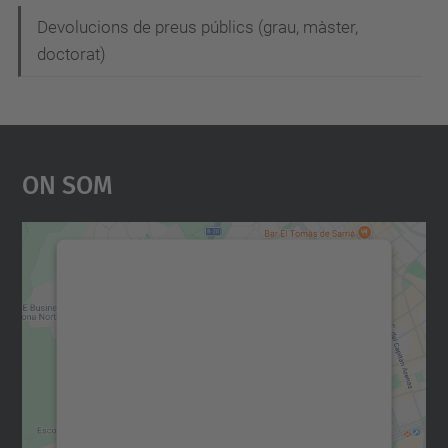
Devolucions de preus públics (grau, màster,
doctorat)
On Som
Necessitem el vostre
consentiment per carregar el
servei Google Maps!
Utilitzem un servei de tercers per incrustar
contingut del mapa que pugui recollir dades
sobre la vostra activitat. Reviseu-ne els
detalls i accepteu el servei per veure el
mapa.