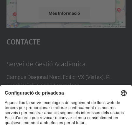
Més Informació
Accepta
Contacte
powered by
Usercentrics Consent
Management Platform
Servei de Gestió Acadèmica
Campus Diagonal Nord, Edifici VX (Vèrtex). Pl.
Eusebi Güell, 6 08034 Barcelona
Tel.
:
93 405 46 46
Directori UPC
Contacta amb nosaltres