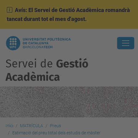
Avís: El Servei de Gestió Acadèmica romandrà
tancat durant tot el mes d'agost.
Servei de
Gestió
Acadèmica
Inici
MATRÍCULA
Preus
Estimació del preu total dels estudis de màster