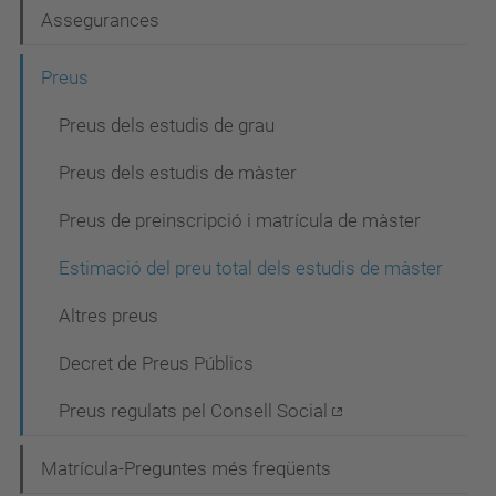
g
Assegurances
a
c
Preus
i
Preus dels estudis de grau
ó
Preus dels estudis de màster
Preus de preinscripció i matrícula de màster
Estimació del preu total dels estudis de màster
Altres preus
Decret de Preus Públics
Preus regulats pel Consell Social
Matrícula-Preguntes més freqüents