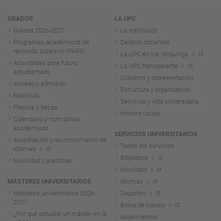
Navegación
GRADOS
LA UPC
Grados 2026-2027
La institución
Programas académicos de
Centros docentes
recorrido sucesivo (PARS)
La UPC en los ránquings
Actividades para futuro
La UPC transparente
estudiantado
Gobierno y representación
Acceso y admisión
Estructura y organización
Matrícula
Servicios y vida universitaria
Precios y becas
Honoris causa
Calendario y normativas
académicas
SERVICIOS UNIVERSITARIOS
Acreditación y reconocimiento de
Todos los servicios
idiomas
Biblioteca
Movilidad y prácticas
Movilidad
MÁSTERES UNIVERSITARIOS
Idiomas
Másteres universitarios 2026-
Deportes
2027
Bolsa de trabajo
¿Por qué estudiar un máster en la
Alojamientos