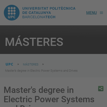
UPC.
MENU
Universitat
Politècnica
You
are
MÁSTERES
here:
de
Catalunya
MÁSTERES
Master's degree in Electric Power Systems and Drives
Master's degree in
Electric Power Systems