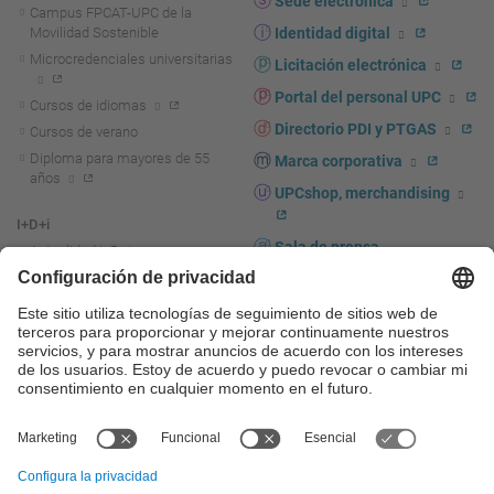
Sede electrónica
Campus FPCAT-UPC de la
Movilidad Sostenible
Identidad digital
Microcredenciales universitarias
Licitación electrónica
Portal del personal UPC
Cursos de idiomas
Directorio PDI y PTGAS
Cursos de verano
Diploma para mayores de 55
Marca corporativa
años
UPCshop, merchandising
I+D+i
Sala de prensa
Actualidad I+D+I
La investigación en la UPC
Fomento y apoyo a la
investigación
La transferencia, el
emprendimiento y la innovación
en la UPC
Fomento y apoyo a la
transferencia, el emprendimiento
y la innovación
Servicios a las empresas