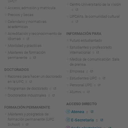
UPC?
Centro Universitario de la Visión
Acceso, admisión y matrícula
Precios y becas
UPCArts, la comunidad cultural
Calendario y normativas
académicas
Acreditación y reconocimiento de
INFORMACIÓN PARA
idiomas
Futuro estudiantado
Movilidad y prácticas
Estudiantes y profesorado
Másteres de formación
internacional
permanente
Medios de comunicación. Sala
de prensa
DOCTORADOS
Empresa
Razones para hacer un doctorado
Estudiantes UPC
en la UPC
Personal UPC
Programas de doctorado
Alumni
Doctorados industriales
ACCESO DIRECTO
FORMACIÓN PERMANENTE
Atenea
Másteres y posgrados de
formación permanente (UPC
E-Secretaria
School)