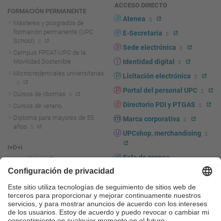
ACCESO DIRECTO
FORMACIÓN PERMANENTE
Atenea
Másteres y posgrados de
formación permanente (UPC
E-Secretaria
School)
Sede electrónica
Campus FPCAT-UPC de la
Movilidad Sostenible
Identidad digital
Microcredenciales universitarias
Licitación electrónica
Portal del personal UPC
Cursos de idiomas
Directorio PDI y PTGAS
Cursos de verano
Diploma para mayores de 55
Marca corporativa
años
UPCshop, merchandising
I+D+i
Sala de prensa
Actualidad I+D+I
La investigación en la UPC
Fomento y apoyo a la
investigación
La transferencia, el
emprendimiento y la innovación