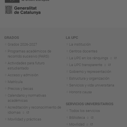
Navegación
GRADOS
LA UPC
Grados 2026-2027
La institución
Programas académicos de
Centros docentes
recorrido sucesivo (PARS)
La UPC en los ránquings
Actividades para futuro
La UPC transparente
estudiantado
Gobierno y representación
Acceso y admisión
Estructura y organización
Matrícula
Servicios y vida universitaria
Precios y becas
Honoris causa
Calendario y normativas
académicas
SERVICIOS UNIVERSITARIOS
Acreditación y reconocimiento de
Todos los servicios
idiomas
Biblioteca
Movilidad y prácticas
Movilidad