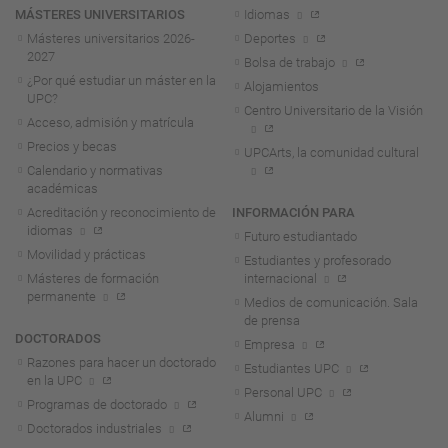
MÁSTERES UNIVERSITARIOS
Idiomas
Másteres universitarios 2026-
Deportes
2027
Bolsa de trabajo
¿Por qué estudiar un máster en la
Alojamientos
UPC?
Centro Universitario de la Visión
Acceso, admisión y matrícula
Precios y becas
UPCArts, la comunidad cultural
Calendario y normativas
académicas
Acreditación y reconocimiento de
INFORMACIÓN PARA
idiomas
Futuro estudiantado
Movilidad y prácticas
Estudiantes y profesorado
Másteres de formación
internacional
permanente
Medios de comunicación. Sala
de prensa
DOCTORADOS
Empresa
Razones para hacer un doctorado
Estudiantes UPC
en la UPC
Personal UPC
Programas de doctorado
Alumni
Doctorados industriales