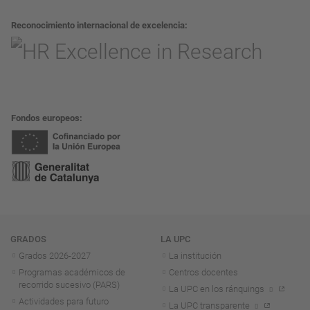
Reconocimiento internacional de excelencia
Fondos europeos
Navegación
GRADOS
LA UPC
Grados 2026-2027
La institución
Programas académicos de
Centros docentes
recorrido sucesivo (PARS)
La UPC en los ránquings
Actividades para futuro
La UPC transparente