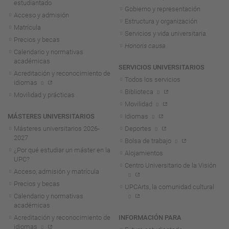
estudiantado
Gobierno y representación
Acceso y admisión
Estructura y organización
Matrícula
Servicios y vida universitaria
Precios y becas
Honoris causa
Calendario y normativas
académicas
SERVICIOS UNIVERSITARIOS
Acreditación y reconocimiento de
Todos los servicios
idiomas
Biblioteca
Movilidad y prácticas
Movilidad
MÁSTERES UNIVERSITARIOS
Idiomas
Másteres universitarios 2026-
Deportes
2027
Bolsa de trabajo
¿Por qué estudiar un máster en la
Alojamientos
UPC?
Centro Universitario de la Visión
Acceso, admisión y matrícula
Precios y becas
UPCArts, la comunidad cultural
Calendario y normativas
académicas
Acreditación y reconocimiento de
INFORMACIÓN PARA
idiomas