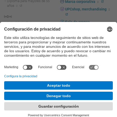
Diploma para mayores de 55
Marca corporativa
años
UPCshop, merchandising
I+D+i
Sala de prensa
Actualidad I+D+I
La investigación en la UPC
Fomento y apoyo a la
investigación
La transferencia, el
emprendimiento y la innovación
en la UPC
Fomento y apoyo a la
transferencia, el emprendimiento
y la innovación
Servicios a las empresas
Servicios Científico-técnicos
© UPC
Universitat Politècnica de Catalunya - BarcelonaTech
Contacto
Mapa del web
Accesibilidad
Aviso legal
Configuración de privacidad