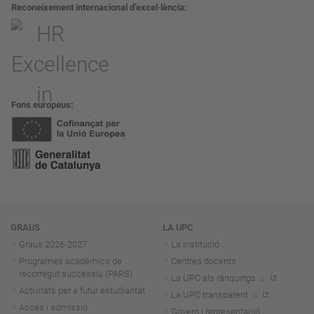
Reconeixement internacional d’excel·lència
Fons europeus
Navegació
GRAUS
LA UPC
Graus 2026-202
7
La institució
Programes acadèmics de
Centres docents
recorregut successiu (PARS)
La UPC als rànquings
Activitats per a futur estudiantat
La UPC transparent
Accés i admissió
Govern i representació