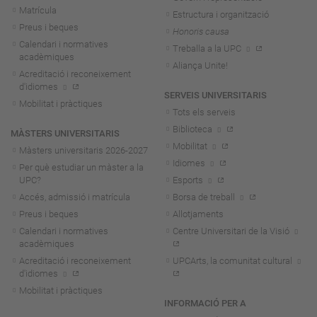
Matrícula
Estructura i organització
Preus i beques
Honoris causa
Calendari i normatives
Treballa a la UPC
acadèmiques
Aliança Unite!
Acreditació i reconeixement
d'idiomes
SERVEIS UNIVERSITARIS
Mobilitat i pràctiques
Tots els serveis
Biblioteca
MÀSTERS UNIVERSITARIS
Mobilitat
Màsters universitaris 2026-202
7
Idiomes
Per què estudiar un màster a la
UPC?
Esports
Accés, admissió i matrícula
Borsa de treball
Preus i beques
Allotjaments
Calendari i normatives
Centre Universitari de la Visió
acadèmiques
Acreditació i reconeixement
UPCArts, la comunitat cultural
d'idiomes
Mobilitat i pràctiques
INFORMACIÓ PER A