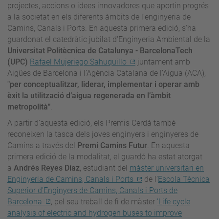
projectes, accions o idees innovadores que aportin progrés
a la societat en els diferents àmbits de l’enginyeria de
Camins, Canals i Ports. En aquesta primera edició, s'ha
guardonat el catedràtic jubilat d'Enginyeria Ambiental de la
Universitat Politècnica de Catalunya - BarcelonaTech
(UPC)
Rafael Mujeriego Sahuquillo
juntament amb
Aigües de Barcelona i l’Agència Catalana de l’Aigua (ACA),
"per conceptualitzar, liderar, implementar i operar amb
èxit la utilització d’aigua regenerada en l’àmbit
metropolità"
.
A partir d’aquesta edició, els Premis Cerdà també
reconeixen la tasca dels joves enginyers i enginyeres de
Camins a través del
Premi Camins Futur
. En aquesta
primera edició de la modalitat, el guardó ha estat atorgat
a
Andrés Reyes Díaz
, estudiant del
màster universitari en
Enginyeria de Camins, Canals i Ports
de l’
Escola Tècnica
Superior d'Enginyers de Camins, Canals i Ports de
Barcelona
, pel seu treball de fi de màster
'Life cycle
analysis of electric and hydrogen buses to improve