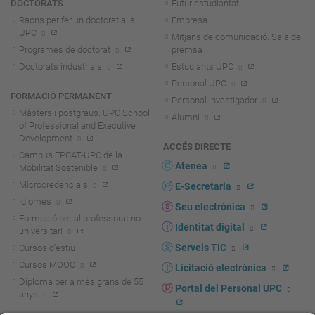
DOCTORATS
Futur estudiantat
Raons per fer un doctorat a la
Empresa
UPC
Mitjans de comunicació. Sala de
Programes de doctorat
premsa
Doctorats industrials
Estudiants UPC
Personal UPC
FORMACIÓ PERMANENT
Personal investigador
Màsters i postgraus. UPC School
Alumni
of Professional and Executive
Development
ACCÉS DIRECTE
Campus FPCAT-UPC de la
Atenea
Mobilitat Sostenible
Microcredencials
E-Secretaria
Idiomes
Seu electrònica
Formació per al professorat no
Identitat digital
universitari
Serveis TIC
Cursos d'estiu
Cursos MOOC
Licitació electrònica
Diploma per a més grans de 55
Portal del Personal UPC
anys