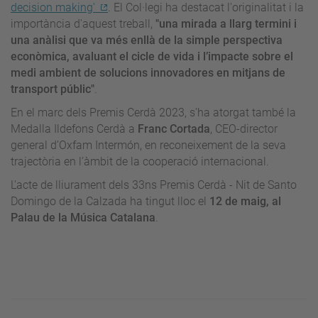
decision making'
. El Col·legi ha destacat l'originalitat i la
importància d'aquest treball,
"una mirada a llarg termini i
una anàlisi que va més enllà de la simple perspectiva
econòmica, avaluant el cicle de vida i l’impacte sobre el
medi ambient de solucions innovadores en mitjans de
transport públic"
.
En el marc dels Premis Cerdà 2023, s'h
a atorgat també
la
Medalla Ildefons Cerdà a
Franc Cortada
, CEO-director
general d’Oxfam Intermón, en reconeixement de la seva
trajectòria en l’àmbit de la cooperació internacional.
L'acte de lliurament dels 33ns Premis Cerdà - Nit de Santo
Domingo de la Calzada ha tingut lloc el
12 de maig, al
Palau de la Música Catalana
.