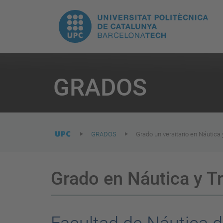
H
UPC.
N
Universitat
pr
Politècnica
You
are
GRADOS
here:
de
Catalunya
GRADOS
Grado universitario en Náutica
Grado en Náutica y T