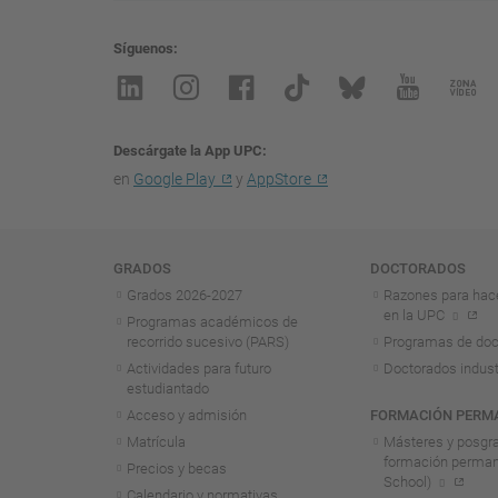
Síguenos
Descárgate la App UPC
en
Google Play
y
AppStore
Navegación
GRADOS
DOCTORADOS
Grados 2026-2027
Razones para hac
en la UPC
Programas académicos de
recorrido sucesivo (PARS)
Programas de doc
Actividades para futuro
Doctorados indust
estudiantado
Acceso y admisión
FORMACIÓN PERM
Matrícula
Másteres y posgr
formación perma
Precios y becas
School)
Calendario y normativas