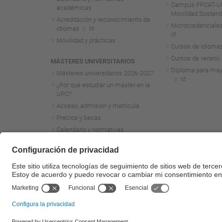
Campus FPCAT-UP
académicas
Movilidad Sosteni
Acreditación y reconocimiento de
Microcredenciales
idiomas
Movilidad y prácticas
Cursos de idioma
Cursos de verano
MÁSTERES UNIVERSITARIOS
Diploma para may
Másteres universitarios 2026-2027
¿Por qué estudiar un máster en la
UPC?
Acceso, admisión y matrícula
Precios y becas
Calendario y normativas
académicas
Acreditación y reconocimiento de
idiomas
Movilidad y prácticas
Másteres de formación
permanente