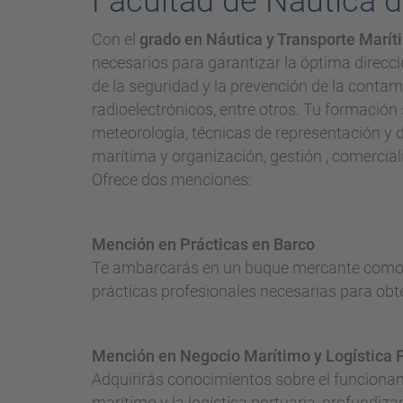
Facultad de Náutica 
Con el
grado en Náutica y Transporte Marít
necesarios para garantizar la óptima direcc
de la seguridad y la prevención de la contam
radioelectrónicos, entre otros. Tu formació
meteorología, técnicas de representación y d
marítima y organización, gestión , comercia
Ofrece dos menciones:
Mención en Prácticas en Barco
Te ambarcarás en un buque mercante como al
prácticas profesionales necesarias para obten
Mención en Negocio Marítimo y Logística P
Adquirirás conocimientos sobre el funcionam
marítimo y la logística portuaria, profundizan