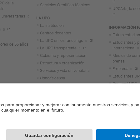
C de la
Servicios Científico-técnicos
ble
UPCArts, la com
 universitarias
LA UPC
La institución
INFORMACIÓN P
s
Centros docentes
Futuro estudia
La UPC en los ránquings
Estudiantes y p
ores de 55 años
La UPC transparente
internacional
Gobierno y representación
Medios de comu
prensa
Estructura y organización
Empresa
Servicios y vida universitaria
Estudiantes U
Honoris causa
Personal UPC
Alumni