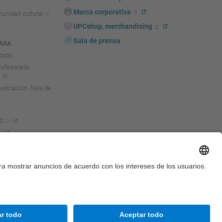
Marca corporativa
unidad cultural
UPCshop, merchandising
Sala de prensa
ARA
ntado
rofesorado
nicación. Sala de
PC