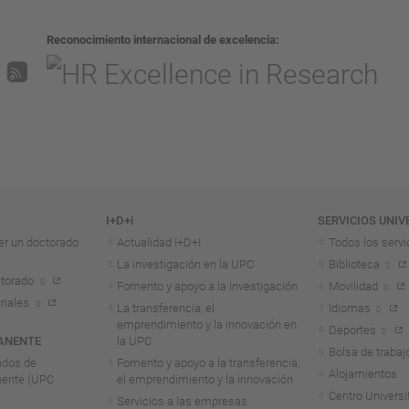
Reconocimiento internacional de excelencia
I+D+i
SERVICIOS UNIV
er un doctorado
Actualidad I+D+I
Todos los servi
La investigación en la UPC
Biblioteca
torado
Fomento y apoyo a la investigación
Movilidad
riales
La transferencia, el
Idiomas
emprendimiento y la innovación en
Deportes
ANENTE
la UPC
Bolsa de trabaj
ados de
Fomento y apoyo a la transferencia,
Alojamientos
nente (UPC
el emprendimiento y la innovación
Centro Universit
Servicios a las empresas