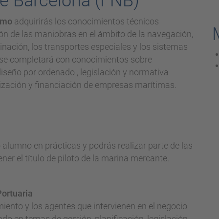
de Barcelona (FNB)
imo
adquirirás los conocimientos técnicos
ión de las maniobras en el ámbito de la navegación,
inación, los transportes especiales y los sistemas
n se completará con conocimientos sobre
iseño por ordenado , legislación y normativa
lización y financiación de empresas marítimas.
umno en prácticas y podrás realizar parte de las
er el título de piloto de la marina mercante.
ortuaria
iento y los agentes que intervienen en el negocio
do en temas de gestión, planificación, legislación ,