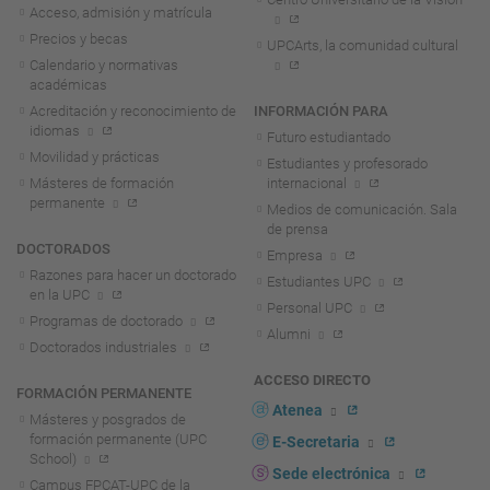
Acceso, admisión y matrícula
Precios y becas
UPCArts, la comunidad cultural
Calendario y normativas
académicas
Acreditación y reconocimiento de
INFORMACIÓN PARA
idiomas
Futuro estudiantado
Movilidad y prácticas
Estudiantes y profesorado
Másteres de formación
internacional
permanente
Medios de comunicación. Sala
de prensa
DOCTORADOS
Empresa
Razones para hacer un doctorado
Estudiantes UPC
en la UPC
Personal UPC
Programas de doctorado
Alumni
Doctorados industriales
ACCESO DIRECTO
FORMACIÓN PERMANENTE
Atenea
Másteres y posgrados de
formación permanente (UPC
E-Secretaria
School)
Sede electrónica
Campus FPCAT-UPC de la