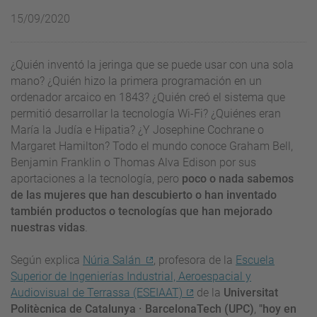
15/09/2020
¿Quién inventó la jeringa que se puede usar con una sola
mano? ¿Quién hizo la primera programación en un
ordenador arcaico en 1843? ¿Quién creó el sistema que
permitió desarrollar la tecnología Wi-Fi? ¿Quiénes eran
María la Judía e Hipatia? ¿Y Josephine Cochrane o
Margaret Hamilton? Todo el mundo conoce Graham Bell,
Benjamin Franklin o Thomas Alva Edison por sus
aportaciones a la tecnología, pero
poco o nada sabemos
de las mujeres que han descubierto o han inventado
también productos o tecnologías que han mejorado
nuestras vidas
.
Según explica
Núria Salán
, profesora de la
Escuela
Superior de Ingenierías Industrial, Aeroespacial y
Audiovisual de Terrassa (ESEIAAT)
de la
Universitat
Politècnica de Catalunya · BarcelonaTech (UPC)
,
"hoy en