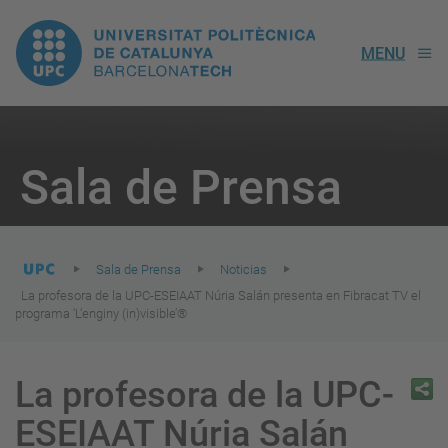
UPC.
MENU
Universitat
Politècnica
You
are
Sala de Prensa
here:
de
Catalunya
Sala de Prensa
Noticias
La profesora de la UPC-ESEIAAT Núria Salán presenta en Fibracat TV el
programa ‘L’enginy (in)visible’®
La profesora de la UPC-
ESEIAAT Núria Salán