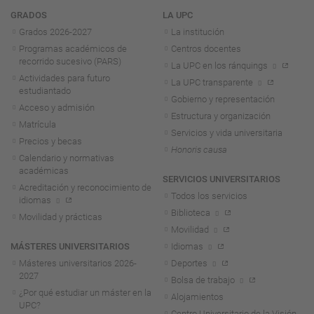
Navegación
GRADOS
LA UPC
Grados 2026-2027
La institución
Programas académicos de
Centros docentes
recorrido sucesivo (PARS)
La UPC en los ránquings
Actividades para futuro
La UPC transparente
estudiantado
Gobierno y representación
Acceso y admisión
Estructura y organización
Matrícula
Servicios y vida universitaria
Precios y becas
Honoris causa
Calendario y normativas
académicas
SERVICIOS UNIVERSITARIOS
Acreditación y reconocimiento de
Todos los servicios
idiomas
Biblioteca
Movilidad y prácticas
Movilidad
MÁSTERES UNIVERSITARIOS
Idiomas
Másteres universitarios 2026-
Deportes
2027
Bolsa de trabajo
¿Por qué estudiar un máster en la
Alojamientos
UPC?
Centro Universitario de la Visión