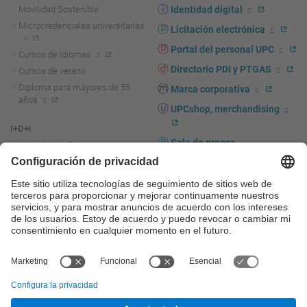
Movilidad Sostenible
Identidad digital
Microcredenciales universitarias
Licitación electrónica
Portal del personal UPC
Cursos de idiomas
Directorio PDI y PTGAS
Cursos de verano
Diploma para mayores de 55
Marca corporativa
años
UPCshop, merchandising
I+D+i
Sala de prensa
Actualidad I+D+I
La investigación en la UPC
Fomento y apoyo a la
investigación
La transferencia, el
emprendimiento y la innovación
en la UPC
Fomento y apoyo a la
transferencia, el emprendimiento
y la innovación
Servicios a las empresas
Servicios Científico-técnicos