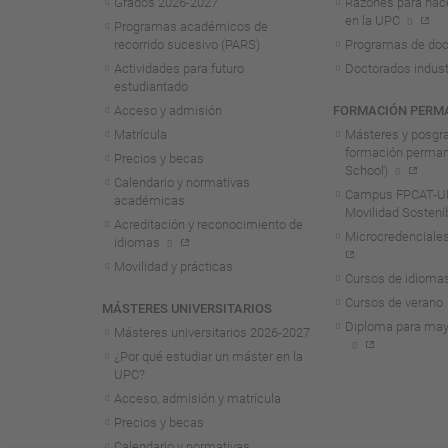
Grados 2026-2027
Razones para hac
en la UPC
Programas académicos de
recorrido sucesivo (PARS)
Programas de doc
Actividades para futuro
Doctorados indust
estudiantado
Acceso y admisión
FORMACIÓN PERM
Matrícula
Másteres y posgr
formación perma
Precios y becas
School)
Calendario y normativas
Campus FPCAT-UP
académicas
Movilidad Sosteni
Acreditación y reconocimiento de
Microcredenciales
idiomas
Movilidad y prácticas
Cursos de idioma
Cursos de verano
MÁSTERES UNIVERSITARIOS
Diploma para may
Másteres universitarios 2026-2027
¿Por qué estudiar un máster en la
UPC?
Acceso, admisión y matrícula
Precios y becas
Calendario y normativas