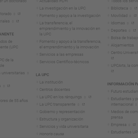
er un doctorado
Actualidad I+D+I
Todos los servi
La investigación en la UPC
Biblioteca
torado
Fomento y apoyo a la investigación
Movilidad
riales
La transferencia, el
Idiomas
emprendimiento y la innovación en
Deportes
ANENTE
la UPC
Bolsa de trabaj
ados de
Fomento y apoyo a la transferencia,
Alojamientos
nente (UPC
el emprendimiento y la innovación
Centro Universit
Servicios a las empresas
C de la
Servicios Científico-técnicos
ble
UPCArts, la com
 universitarias
LA UPC
La institución
INFORMACIÓN P
s
Centros docentes
Futuro estudia
La UPC en los ránquings
Estudiantes y p
ores de 55 años
La UPC transparente
internacional
Gobierno y representación
Medios de comu
prensa
Estructura y organización
Empresa
Servicios y vida universitaria
Estudiantes U
Honoris causa