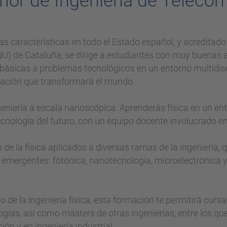
ior de Ingeniería de Teleco
tas características en todo el Estado español, y acreditado
AQU) de Cataluña, se dirige a estudiantes con muy buenas 
s básicas a problemas tecnológicos en un entorno multidisci
tigación que transformará el mundo.
ingeniería a escala nanoscópica. Aprenderás física en un ent
ecnología del futuro, con un equipo docente involucrado e
e la física aplicados a diversas ramas de la ingeniería, 
s emergentes: fotónica, nanotecnología, microelectrónica 
de la ingeniería física, esta formación te permitirá curs
logías, así como másters de otras ingenierías, entre los qu
ón y en ingeniería industrial.