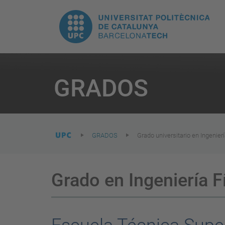
H
UPC.
N
Universitat
pr
Politècnica
You
are
GRADOS
here:
de
Catalunya
GRADOS
Grado universitario en Ingenierí
Grado en Ingeniería F