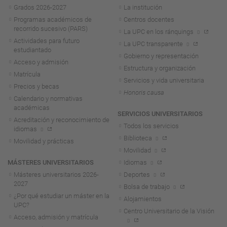
Grados 2026-2027
La institución
Programas académicos de
Centros docentes
recorrido sucesivo (PARS)
La UPC en los ránquings
Actividades para futuro
La UPC transparente
estudiantado
Gobierno y representación
Acceso y admisión
Estructura y organización
Matrícula
Servicios y vida universitaria
Precios y becas
Honoris causa
Calendario y normativas
académicas
SERVICIOS UNIVERSITARIOS
Acreditación y reconocimiento de
Todos los servicios
idiomas
Biblioteca
Movilidad y prácticas
Movilidad
MÁSTERES UNIVERSITARIOS
Idiomas
Másteres universitarios 2026-
Deportes
2027
Bolsa de trabajo
¿Por qué estudiar un máster en la
Alojamientos
UPC?
Centro Universitario de la Visión
Acceso, admisión y matrícula