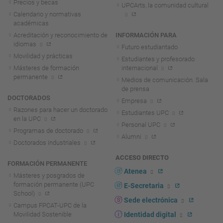
Precios y becas
UPCArts, la comunidad cultural
Calendario y normativas
académicas
Acreditación y reconocimiento de
INFORMACIÓN PARA
idiomas
Futuro estudiantado
Movilidad y prácticas
Estudiantes y profesorado
Másteres de formación
internacional
permanente
Medios de comunicación. Sala
de prensa
DOCTORADOS
Empresa
Razones para hacer un doctorado
Estudiantes UPC
en la UPC
Personal UPC
Programas de doctorado
Alumni
Doctorados industriales
ACCESO DIRECTO
FORMACIÓN PERMANENTE
Atenea
Másteres y posgrados de
formación permanente (UPC
E-Secretaria
School)
Sede electrónica
Campus FPCAT-UPC de la
Movilidad Sostenible
Identidad digital