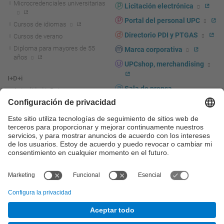
Microcredenciales universitarias
Licitación electrónica
Portal del personal UPC
Cursos de idiomas
Directorio PDI y PTGAS
Cursos de verano
Diploma para mayores de 55
Marca corporativa
años
UPCshop, merchandising
I+D+i
Sala de prensa
Actualidad I+D+I
La investigación en la UPC
Fomento y apoyo a la
investigación
La transferencia, el
emprendimiento y la innovación
en la UPC
Fomento y apoyo a la
transferencia, el emprendimiento
y la innovación
Servicios a las empresas
Servicios Científico-técnicos