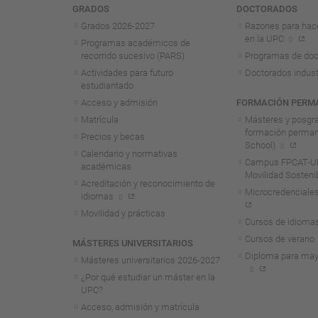
Navegación
GRADOS
DOCTORADOS
Grados 2026-2027
Razones para hac
en la UPC
Programas académicos de
recorrido sucesivo (PARS)
Programas de doc
Actividades para futuro
Doctorados indust
estudiantado
Acceso y admisión
FORMACIÓN PERM
Matrícula
Másteres y posgr
formación perma
Precios y becas
School)
Calendario y normativas
Campus FPCAT-UP
académicas
Movilidad Sosteni
Acreditación y reconocimiento de
Microcredenciales
idiomas
Movilidad y prácticas
Cursos de idioma
Cursos de verano
MÁSTERES UNIVERSITARIOS
Diploma para may
Másteres universitarios 2026-2027
¿Por qué estudiar un máster en la
UPC?
Acceso, admisión y matrícula