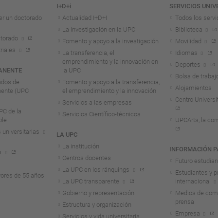
I+D+i
SERVICIOS UNIV
er un doctorado
Actualidad I+D+I
Todos los servi
La investigación en la UPC
Biblioteca
torado
Fomento y apoyo a la investigación
Movilidad
riales
La transferencia, el
Idiomas
emprendimiento y la innovación en
Deportes
ANENTE
la UPC
Bolsa de trabaj
ados de
Fomento y apoyo a la transferencia,
Alojamientos
nente (UPC
el emprendimiento y la innovación
Centro Universit
Servicios a las empresas
C de la
Servicios Científico-técnicos
ble
UPCArts, la com
 universitarias
LA UPC
La institución
INFORMACIÓN P
s
Centros docentes
Futuro estudia
La UPC en los ránquings
Estudiantes y p
ores de 55 años
La UPC transparente
internacional
Gobierno y representación
Medios de comu
prensa
Estructura y organización
Empresa
Servicios y vida universitaria