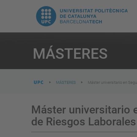
H
UPC.
N
Universitat
pr
Politècnica
You
are
MÁSTERES
here:
de
Catalunya
MÁSTERES
Máster universitario en Segu
Máster universitario 
de Riesgos Laborales