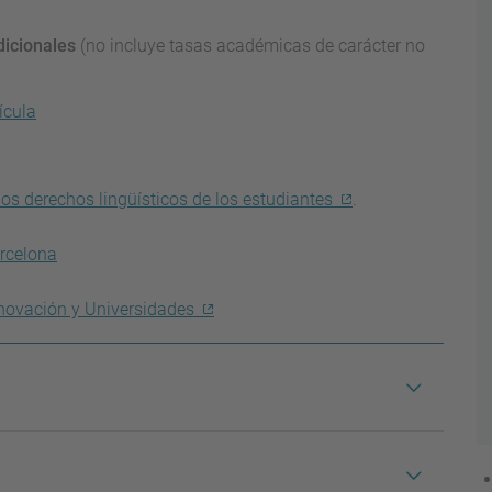
dicionales
(no incluye tasas académicas de carácter no
ícula
los derechos lingüísticos de los estudiantes
.
arcelona
 Innovación y Universidades