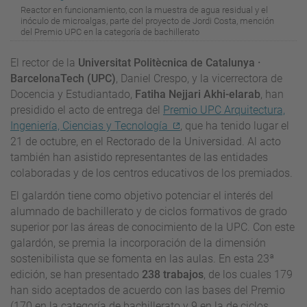
Reactor en funcionamiento, con la muestra de agua residual y el
inóculo de microalgas, parte del proyecto de Jordi Costa, mención
del Premio UPC en la categoría de bachillerato
El rector de la
Universitat Politècnica de Catalunya ·
BarcelonaTech (UPC)
, Daniel Crespo, y la vicerrectora de
Docencia y Estudiantado,
Fatiha Nejjari Akhi-elarab
, han
presidido el acto de entrega del
Premio UPC Arquitectura,
Ingeniería, Ciencias y Tecnología
, que ha tenido lugar el
21 de octubre, en el Rectorado de la Universidad. Al acto
también han asistido representantes de las entidades
colaboradas y de los centros educativos de los premiados.
El galardón tiene como objetivo potenciar el interés del
alumnado de bachillerato y de ciclos formativos de grado
superior por las áreas de conocimiento de la UPC. Con este
galardón, se premia la incorporación de la dimensión
sostenibilista que se fomenta en las aulas. En esta 23ª
edición, se han presentado
238 trabajos
, de los cuales 179
han sido aceptados de acuerdo con las bases del Premio
(170 en la categoría de bachillerato y 9 en la de ciclos