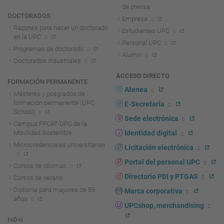
de prensa
DOCTORADOS
Empresa
Razones para hacer un doctorado
Estudiantes UPC
en la UPC
Personal UPC
Programas de doctorado
Alumni
Doctorados industriales
ACCESO DIRECTO
FORMACIÓN PERMANENTE
Atenea
Másteres y posgrados de
formación permanente (UPC
E-Secretaria
School)
Sede electrónica
Campus FPCAT-UPC de la
Movilidad Sostenible
Identidad digital
Microcredenciales universitarias
Licitación electrónica
Portal del personal UPC
Cursos de idiomas
Directorio PDI y PTGAS
Cursos de verano
Diploma para mayores de 55
Marca corporativa
años
UPCshop, merchandising
I+D+i