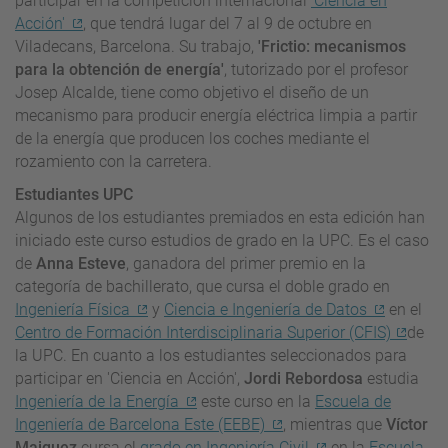
participar en la competición internacional
'Ciencia en
Acción'
, que tendrá lugar del 7 al 9 de octubre en
Viladecans, Barcelona. Su trabajo,
'Frictio: mecanismos
para la obtención de energía'
, tutorizado por el profesor
Josep Alcalde, tiene como objetivo el diseño de un
mecanismo para producir energía eléctrica limpia a partir
de la energía que producen los coches mediante el
rozamiento con la carretera.
Estudiantes UPC
Algunos de los estudiantes premiados en esta edición han
iniciado este curso estudios de grado en la UPC. Es el caso
de
Anna Esteve
, ganadora del primer premio en la
categoría de bachillerato, que cursa el doble grado en
Ingeniería Física
y
Ciencia e Ingeniería de Datos
en el
Centro de Formación Interdisciplinaria Superior (CFIS)
de
la UPC. En cuanto a los estudiantes seleccionados para
participar en 'Ciencia en Acción',
Jordi Rebordosa
estudia
Ingeniería de la Energía
este curso en la
Escuela de
Ingeniería de Barcelona Este (EEBE)
, mientras que
Víctor
Maiquez
cursa el
grado en Ingeniería Civil
en la
Escuela