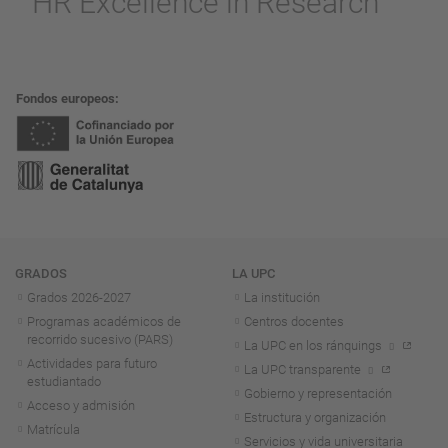
Fondos europeos
Navegación
GRADOS
LA UPC
Grados 2026-2027
La institución
Programas académicos de
Centros docentes
recorrido sucesivo (PARS)
La UPC en los ránquings
Actividades para futuro
La UPC transparente
estudiantado
Gobierno y representación
Acceso y admisión
Estructura y organización
Matrícula
Servicios y vida universitaria