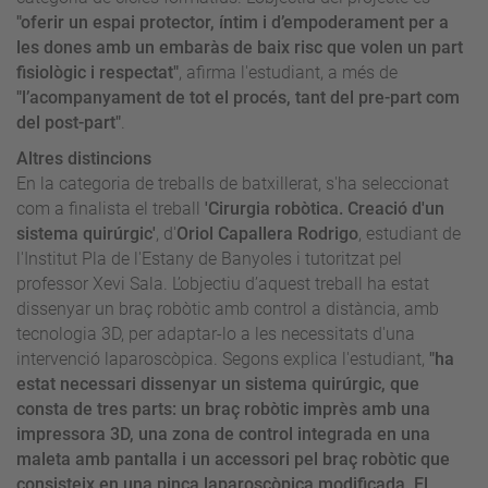
"oferir un espai protector, íntim i d’empoderament per a
les dones amb un embaràs de baix risc que volen un part
fisiològic i respectat"
, afirma l'estudiant, a més de
"l’acompanyament de tot el procés, tant del pre-part com
del post-part"
.
Altres distincions
En la categoria de treballs de batxillerat, s'ha seleccionat
com a finalista el treball
'Cirurgia robòtica. Creació d'un
sistema quirúrgic'
, d'
Oriol Capallera Rodrigo
, estudiant de
l'Institut Pla de l'Estany de Banyoles i tutoritzat pel
professor Xevi Sala. L’objectiu d’aquest treball ha estat
dissenyar un braç robòtic amb control a distància, amb
tecnologia 3D, per adaptar-lo a les necessitats d'una
intervenció laparoscòpica. Segons explica l'estudiant,
"ha
estat necessari dissenyar un sistema quirúrgic, que
consta de tres parts: un braç robòtic imprès amb una
impressora 3D, una zona de control integrada en una
maleta amb pantalla i un accessori pel braç robòtic que
consisteix en una pinça laparoscòpica modificada. El