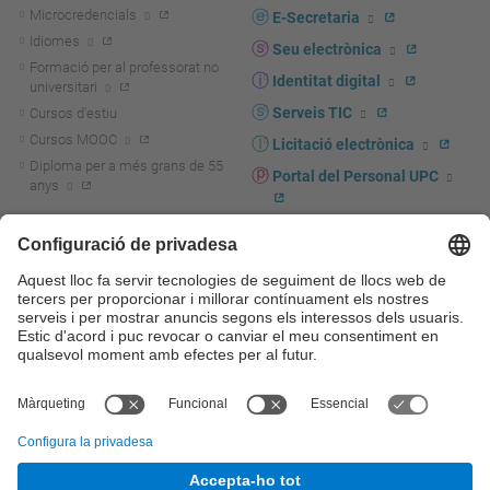
Microcredencials
E-Secretaria
Idiomes
Seu electrònica
Formació per al professorat no
Identitat digital
universitari
Serveis TIC
Cursos d'estiu
Cursos MOOC
Licitació electrònica
Diploma per a més grans de 55
Portal del Personal UPC
anys
Directori PDI i PTGAS
R+D+I
Actualitat R+D+I
Marca corporativa
La recerca a la UPC
UPCshop, marxandatge
La transferència, l'emprenedoria i
Sala de premsa
la innovació a la UPC
Foment i suport a la recerca
Seguretat i salut
Foment i suport a la
Autoprotecció i emergències
transferència, l'emprenedoria i la
innovació
Serveis per a empreses
Serveis Cientificotècnics