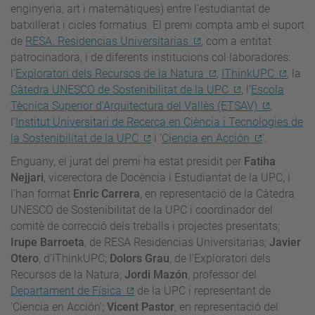
enginyeria, art i matemàtiques) entre l'estudiantat de
batxillerat i cicles formatius. El premi compta amb el suport
de
RESA. Residencias Universitarias
, com a entitat
patrocinadora, i de diferents institucions col·laboradores:
l’
Exploratori dels Recursos de la Natura
,
IThinkUPC
, la
Càtedra UNESCO de Sostenibilitat de la UPC
,
l’
Escola
Tècnica Superior d'Arquitectura del Vallès (ETSAV)
,
l’
Institut Universitari de Recerca en Ciència i Tecnologies de
la Sostenibilitat de la UPC
i '
Ciencia en Acción
'.
Enguany, el jurat del premi ha estat presidit per
Fatiha
Nejjari
, vicerectora de Docència i Estudiantat de la UPC, i
l’han format
Enric Carrera
, en representació de la Càtedra
UNESCO de Sostenibilitat de la UPC i coordinador del
comitè de correcció dels treballs i projectes presentats;
Irupe Barroeta
, de RESA Residencias Universitarias;
Javier
Otero
, d’IThinkUPC;
Dolors Grau
, de l'Exploratori dels
Recursos de la Natura;
Jordi Mazón
, professor del
Departament de Física
de la UPC i representant de
'Ciencia en Acción';
Vicent Pastor
, en representació del