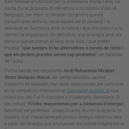
d'Art Massana tutoritzat per la professora Marta Ferré. Es
tracta d'una proposta d'intervenció a la colònia Vidal, al
Berguedà, per oferir un itinerari de camins que es
comunicaran entre si, nous espais per al passeig i la
relaxació en harmonia amb la natura i que afavoreixin a la
calma i la imaginació. En definitiva, una analogia amb els
camins que es prenen al llarg de la vida, i que pretén
mostrar
"que sempre hi ha alternatives o canvis de rumb i
que els podem prendre sense cap problema"
, en paraules
de l'autor.
D'altra banda, els estudiants
Jordi Rebordosa Mirabet
i
Víctor Maiquez Marco
, del centre educatiu Jaume
Viladoms de Sabadell, han estat seleccionats per participar
en la competició internacional
'Ciencia en Acción'
, que
tindrà lloc del 7 al 9 d'octubre a Viladecans, Barcelona. El
seu treball,
'Frictio: mecanismes per a l'obtenció d'energia'
,
tutoritzat pel professor Josep Alcalde, té com a objectiu el
disseny d'un mecanisme per produir energia elèctrica neta
a partir de l'energia que produeixen els cotxes mitjançant el