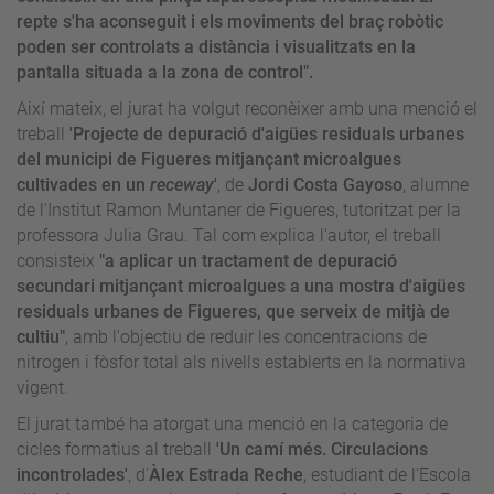
repte s'ha aconseguit i els moviments del
braç robòtic
poden ser controlats a distància i visualitzats en la
pantalla situada a la zona de control".
Així mateix, el jurat ha volgut reconèixer amb una menció el
treball
'Projecte de depuració d'aigües residuals urbanes
del municipi de Figueres mitjançant microalgues
cultivades en un
receway
'
, de
Jordi Costa Gayoso
, alumne
de l'Institut Ramon Muntaner de Figueres, tutoritzat per la
professora Julia Grau. Tal com explica l'autor, el treball
consisteix
"a aplicar un tractament de depuració
secundari mitjançant microalgues a una mostra d'aigües
residuals urbanes de Figueres, que serveix de mitjà de
cultiu"
, amb l'objectiu de reduir les concentracions de
nitrogen i fòsfor total als nivells establerts en la normativa
vigent.
El jurat també ha atorgat una menció en la categoria de
cicles formatius al treball
'Un camí més. Circulacions
incontrolades'
, d'
Àlex Estrada Reche
, estudiant de l'Escola