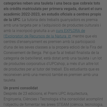
categories reben una tauleta i una beca que cobreix tots
els crèdits matriculats per primera vegada, durant el curs
acadèmic 2022-2023, en estudis oficials a centres propis
de la UPC
. La tutoria dels treballs guanyadors es premia
amb una targeta per a l’adquisició de productes culturals i
amb la inscripció gratuïta a un
curs EXPLORA de
l’Exploratori de Recursos de la Natura
, mentre que els
centres d’ensenyament es premien amb la participació
d’una de les seves classes a la propera edició de la Fira del
Coneixement de Berga. Pel que fa al treball finalista de la
categoria de batxillerat, està dotat amb una tauleta i un lot
de productes corporatius d'UPCshop, a més d'un altre lot
de productes per al tutor del treball. Els estudiants que es
reconeixen amb una menció també es premien amb una
tauleta.
Un premi consolidat
Després de 23 edicions, el Premi UPC Arquitectura,
Enginyeria, Ciències i Tecnologia s'ha consolidat acomplint
l'objectiu de fomentar les àrees STEAM (ciència, tecnologia,