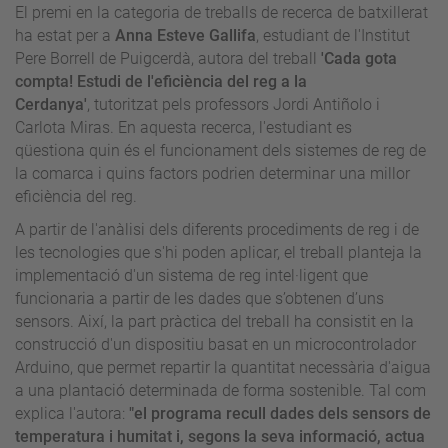
El premi en la categoria de treballs de recerca de batxillerat
ha estat per a
Anna Esteve Gallifa
, estudiant de l'Institut
Pere Borrell de Puigcerdà, autora del treball
'Cada gota
compta! Estudi de l'eficiència del reg a la
Cerdanya'
,
tutoritzat pels professors Jordi Antiñolo i
Carlota Miras. En aquesta recerca, l'estudiant es
qüestiona quin és el funcionament dels sistemes de reg de
la comarca i quins factors podrien determinar una millor
eficiència del reg.
A partir de l'anàlisi dels diferents procediments de reg i de
les tecnologies que s'hi poden aplicar, el treball planteja la
implementació d'un sistema de reg intel·ligent que
funcionaria a partir de les dades que s’obtenen d’uns
sensors. Així, la part pràctica del treball ha consistit en la
construcció d'un dispositiu basat en un microcontrolador
Arduino, que permet repartir la quantitat necessària d'aigua
a una plantació determinada de forma sostenible. Tal com
explica l'autora:
"el programa recull dades dels sensors de
temperatura i humitat i, segons la seva informació, actua