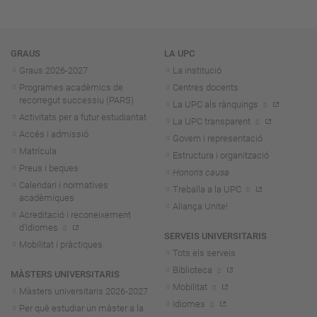
Navegació
GRAUS
LA UPC
Graus 2026-202
7
La institució
Programes acadèmics de
Centres docents
recorregut successiu (PARS)
La UPC als rànquings
Activitats per a futur estudiantat
La UPC transparent
Accés i admissió
Govern i representació
Matrícula
Estructura i organització
Preus i beques
Honoris causa
Calendari i normatives
Treballa a la UPC
acadèmiques
Aliança Unite!
Acreditació i reconeixement
d'idiomes
SERVEIS UNIVERSITARIS
Mobilitat i pràctiques
Tots els serveis
Biblioteca
MÀSTERS UNIVERSITARIS
Mobilitat
Màsters universitaris 2026-202
7
Idiomes
Per què estudiar un màster a la