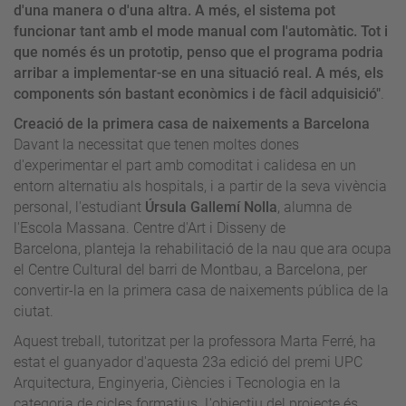
d'una manera o
d'una altra. A més, el sistema pot
funcionar tant amb el mode manual com l'automàtic. Tot i
que només és un prototip, penso que el programa podria
arribar a implementar-se en una
situació real. A més, els
components són bastant econòmics i de fàcil adquisició"
.
Creació de la primera casa de naixements a Barcelona
Davant la necessitat que tenen moltes dones
d'experimentar el part amb comoditat i calidesa en un
entorn alternatiu als hospitals, i a partir de la seva vivència
personal, l'estudiant
Úrsula Gallemí Nolla
, alumna de
l'Escola Massana. Centre d'Art i Disseny de
Barcelona, planteja la rehabilitació de la nau que ara ocupa
el Centre Cultural del barri de Montbau, a Barcelona, per
convertir-la en la primera casa de naixements pública de la
ciutat.
Aquest treball, tutoritzat per la professora
Marta Ferré
, ha
estat el guanyador d'aquesta 23a edició del premi UPC
Arquitectura, Enginyeria, Ciències i Tecnologia en la
categoria de cicles formatius. L'objectiu del projecte és