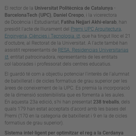
El rector de la
Universitat Politècnica de Catalunya ·
BarcelonaTech (UPC)
,
Daniel Crespo
, i la vicerectora
de Docència i Estudiantat,
Fatiha Nejjari Akhi-elarab
, han
presidit l'acte de lliurament del
Premi UPC Arquitectura,
Enginyeria, Ciències i Tecnologia
, que ha tingut lloc el 21
d'octubre, al Rectorat de la Universitat. A l'acte també han
assistit representants de
RESA. Residencias Universitarias
, entitat patrocinadora, representants de les en
titats
col·laborades i professorat dels centres educatius.
El guardó té com a objectiu potenciar l'interès de l'alumnat
de batxillerat i de cicles formatius de grau superior per les
àrees de coneixement de la UPC. Es premia la incorporació
de la dimensió sostenibilista que es fomenta a les aules.
En aquesta 23a edició, s'hi han presentat
238 treballs
, dels
quals 179 han estat acceptats d'acord amb les bases del
Premi (170 en la categoria de batxillerat i 9 en la de cicles
formatius de grau superior).
Sistema intel·ligent per optimitzar el reg a la Cerdanya