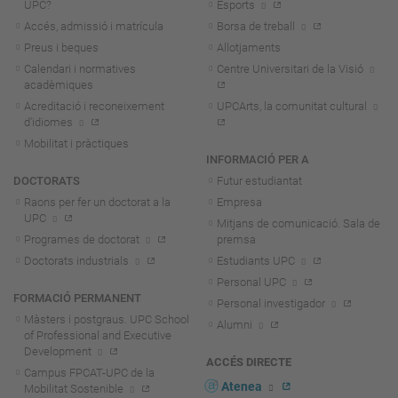
UPC?
Esports
Accés, admissió i matrícula
Borsa de treball
Preus i beques
Allotjaments
Calendari i normatives
Centre Universitari de la Visió
acadèmiques
Acreditació i reconeixement
UPCArts, la comunitat cultural
d'idiomes
Mobilitat i pràctiques
INFORMACIÓ PER A
DOCTORATS
Futur estudiantat
Raons per fer un doctorat a la
Empresa
UPC
Mitjans de comunicació. Sala de
Programes de doctorat
premsa
Doctorats industrials
Estudiants UPC
Personal UPC
FORMACIÓ PERMANENT
Personal investigador
Màsters i postgraus. UPC School
Alumni
of Professional and Executive
Development
ACCÉS DIRECTE
Campus FPCAT-UPC de la
Atenea
Mobilitat Sostenible