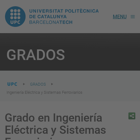
UPC.
MENU
Universitat
Politècnica
You
are
GRADOS
here:
de
Catalunya
GRADOS
Ingeniería Eléctrica y Sistemas Ferroviarios
Grado en Ingeniería
Eléctrica y Sistemas