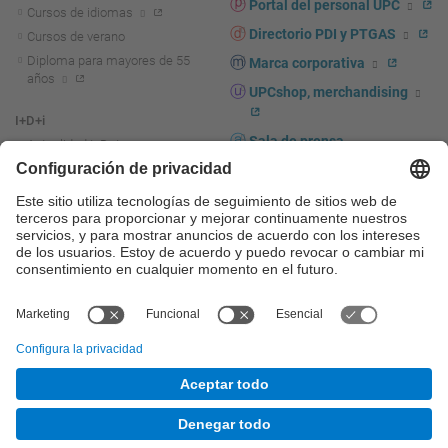
Portal del personal UPC
Cursos de idiomas
Directorio PDI y PTGAS
Cursos de verano
Diploma para mayores de 55
Marca corporativa
años
UPCshop, merchandising
I+D+i
Sala de prensa
Actualidad I+D+I
La investigación en la UPC
Fomento y apoyo a la
investigación
La transferencia, el
emprendimiento y la innovación
en la UPC
Fomento y apoyo a la
transferencia, el emprendimiento
y la innovación
Servicios a las empresas
Servicios Científico-técnicos
© UPC
Universitat Politècnica de Catalunya - BarcelonaTech