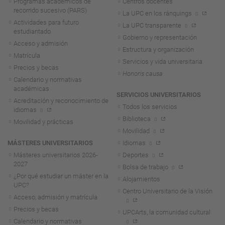
Programas académicos de
Centros docentes
recorrido sucesivo (PARS)
La UPC en los ránquings
Actividades para futuro
La UPC transparente
estudiantado
Gobierno y representación
Acceso y admisión
Estructura y organización
Matrícula
Servicios y vida universitaria
Precios y becas
Honoris causa
Calendario y normativas
académicas
SERVICIOS UNIVERSITARIOS
Acreditación y reconocimiento de
Todos los servicios
idiomas
Biblioteca
Movilidad y prácticas
Movilidad
MÁSTERES UNIVERSITARIOS
Idiomas
Másteres universitarios 2026-
Deportes
2027
Bolsa de trabajo
¿Por qué estudiar un máster en la
Alojamientos
UPC?
Centro Universitario de la Visión
Acceso, admisión y matrícula
Precios y becas
UPCArts, la comunidad cultural
Calendario y normativas