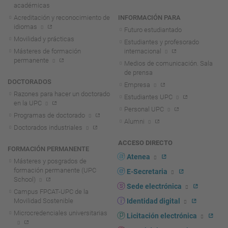
académicas
Acreditación y reconocimiento de
INFORMACIÓN PARA
idiomas
Futuro estudiantado
Movilidad y prácticas
Estudiantes y profesorado
Másteres de formación
internacional
permanente
Medios de comunicación. Sala
de prensa
DOCTORADOS
Empresa
Razones para hacer un doctorado
Estudiantes UPC
en la UPC
Personal UPC
Programas de doctorado
Alumni
Doctorados industriales
ACCESO DIRECTO
FORMACIÓN PERMANENTE
Atenea
Másteres y posgrados de
formación permanente (UPC
E-Secretaria
School)
Sede electrónica
Campus FPCAT-UPC de la
Movilidad Sostenible
Identidad digital
Microcredenciales universitarias
Licitación electrónica