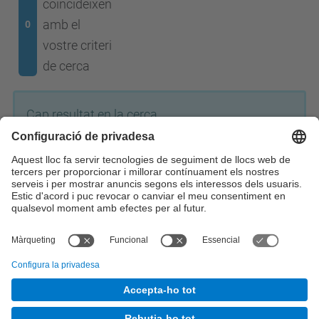
coincideixen
amb el
0
vostre criteri
de cerca
Cap resultat en la cerca.
© UPC