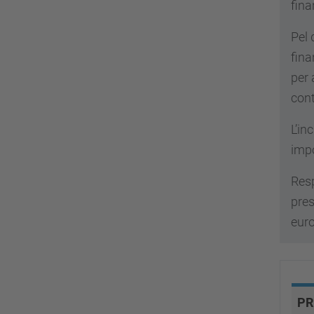
fina
Pel 
fina
per 
cont
L’in
impo
Resp
pres
euro
PR