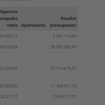
ligacions
onegudes
Resultat
netes
Ajustaments
pressupostari
00.995,27
2.561.116,64
34.529,69
28.553.562,83
35.524,96
31.114.679,47
50.000,00
-11.428.911,10
04.371,77
-7.009.171,77