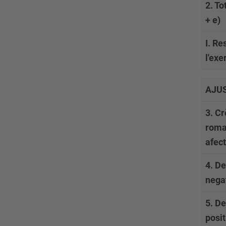
2. To
+ e)
I. Re
l'exe
AJU
3. Cr
roma
afect
4. D
nega
5. D
posi