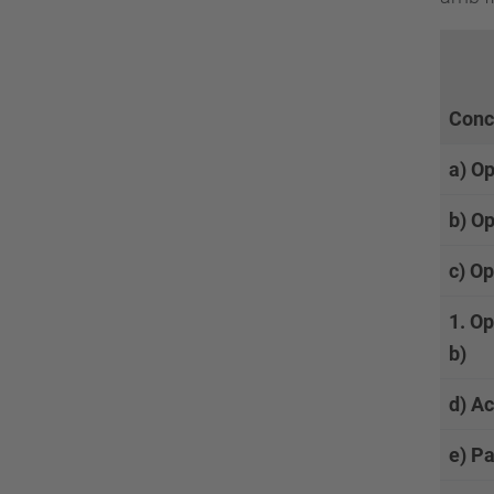
Conc
a) O
b) Op
c) O
1. O
b)
d) Ac
e) Pa