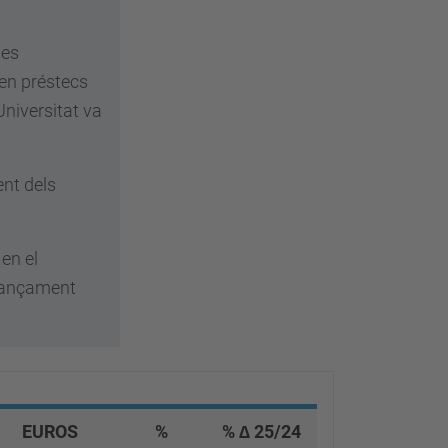
ses
 en préstecs
Universitat va
ent dels
 en el
inançament
EUROS
%
% ∆ 25/24