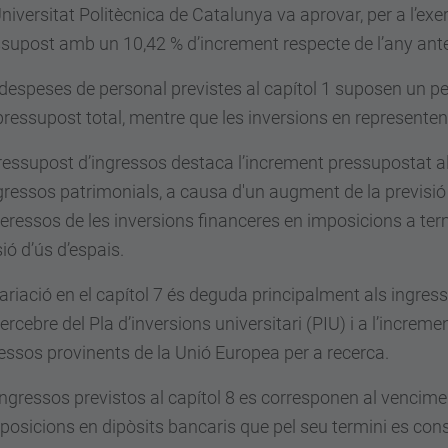
niversitat Politècnica de Catalunya va aprovar, per a l’exe
supost amb un 10,42 % d’increment respecte de l’any ante
despeses de personal previstes al capítol 1 suposen un pe
pressupost total, mentre que les inversions en representen
ressupost d’ingressos destaca l’increment pressupostat al
gressos patrimonials, a causa d'un augment de la previsió
teressos de les inversions financeres en imposicions a term
ió d’ús d’espais.
ariació en el capítol 7 és deguda principalment als ingres
ercebre del Pla d’inversions universitari (PIU) i a l’increme
essos provinents de la Unió Europea per a recerca.
ingressos previstos al capítol 8 es corresponen al vencime
posicions en dipòsits bancaris que pel seu termini es con