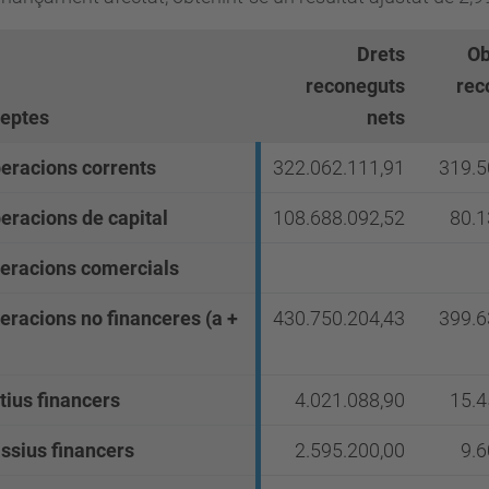
Drets
Ob
reconeguts
rec
eptes
nets
peracions corrents
322.062.111,91
319.5
eracions de capital
108.688.092,52
80.1
peracions comercials
peracions no financeres
(a +
430.750.204,43
399.6
tius financers
4.021.088,90
15.4
ssius financers
2.595.200,00
9.6