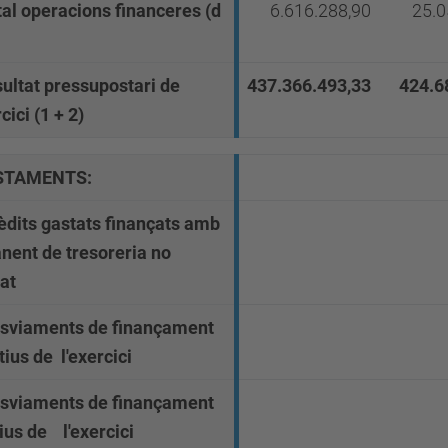
tal operacions financeres (d
6.616.288,90
25.0
sultat pressupostari de
437.366.493,33
424.6
rcici (1 + 2)
STAMENTS:
èdits gastats finançats amb
nent de tresoreria no
at
esviaments de finançament
tius de
l'exercici
esviaments de finançament
tius de
l'exercici