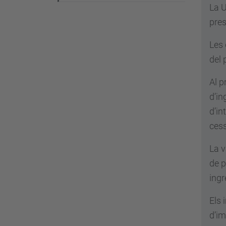
g
La U
a
pres
c
Les 
i
del 
ó
Al
p
d’in
d’in
cess
La v
de p
ingr
Els 
d’im