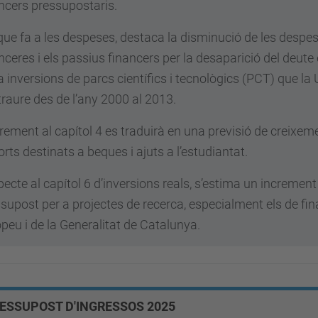
ncers pressupostaris.
que fa a les despeses, destaca la disminució de les despe
nceres i els passius financers per la desaparició del deute
a inversions de parcs científics i tecnològics (PCT) que la 
raure des de l’any 2000 al 2013.
crement al capítol 4 es traduirà en una previsió de creixem
rts destinats a beques i ajuts a l’estudiantat.
ecte al capítol 6 d’inversions reals, s’estima un increment
supost per a projectes de recerca, especialment els de f
peu i de la Generalitat de Catalunya.
ESSUPOST D'INGRESSOS 2025