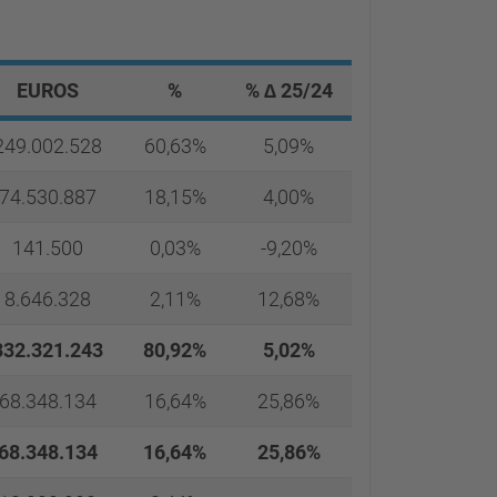
EUROS
%
% ∆ 25/24
249.002.528
60,63%
5,09%
74.530.887
18,15%
4,00%
141.500
0,03%
-9,20%
8.646.328
2,11%
12,68%
332.321.243
80,92%
5,02%
68.348.134
16,64%
25,86%
68.348.134
16,64%
25,86%