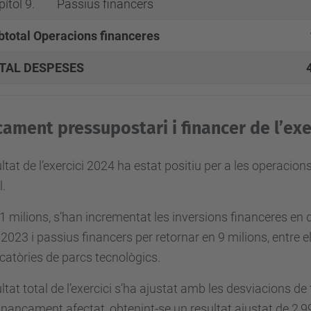
ítol 9.
Passius financers
btotal Operacions financeres
TAL DESPESES
ament pressupostari i financer de l’exe
ultat de l’exercici 2024 ha estat positiu per a les operacio
l.
1 milions, s’han incrementat les inversions financeres en 
 2023 i passius financers per retornar en 9 milions, entre e
atòries de parcs tecnològics.
ultat total de l’exercici s’ha ajustat amb les desviacions
nançament afectat, obtenint-se un resultat ajustat de 2,99