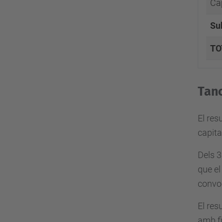
Cap
Su
TO
Tanc
El res
capita
Dels 3
que el
convoc
El res
amb fi