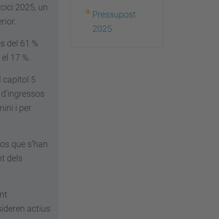
rcici 2025, un
Pressupost
rior.
2025
s del 61 %
 el 17 %.
 capítol 5
 d’ingressos
ini i per
sos que s’han
nt dels
nt
sideren actius