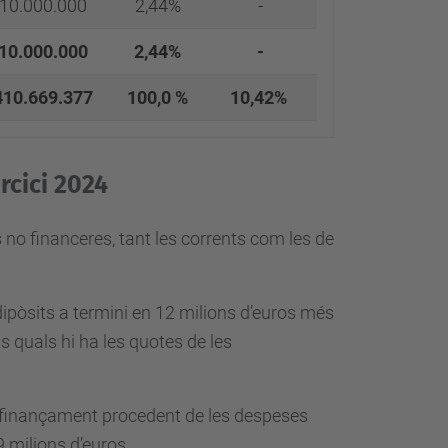
10.000.000
2,44%
-
10.000.000
2,44%
-
410.669.377
100,0 %
10,42%
rcici 2024
ns no financeres, tant les corrents com les de
dipòsits a termini en 12 milions d’euros més
ls quals hi ha les quotes de les
 de finançament procedent de les despeses
 milions d’euros.